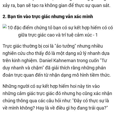
xảy ra, bạn sẽ tạo ra không gian để thực sự quan sát.
2. Bạn tin vào trực giác nhưng vẫn xác minh
Trực giác thường bị coi là "ảo tưởng" nhưng nhiều
nghiên cứu cho thấy đó là một dạng xử lý nhanh dựa
trên kinh nghiệm. Daniel Kahneman trong cuốn "Tư
duy nhanh và chậm" đã giải thích rằng những phán
đoán trực quan đến từ nhận dạng mô hình tiềm thức.
Những người có sự kết hợp hiếm hoi này tin vào
những cảm giác trực giác đó nhưng họ cũng xác nhận
chúng thông qua các câu hỏi như: "Đây có thực sự là
về mình không? Hay là về điều gì họ đang trải qua?"