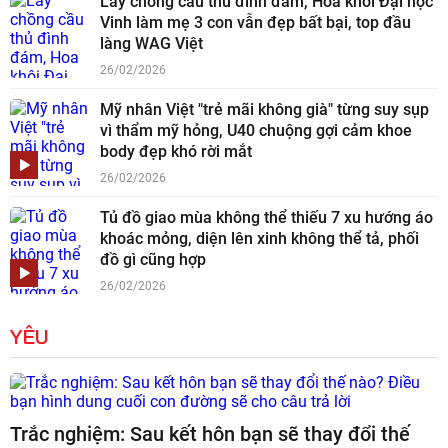
Lấy chồng cầu thủ đình đám, Hoa khôi Đại học
Vinh làm mẹ 3 con vẫn đẹp bất bại, top đầu
làng WAG Việt
26/02/2026
Mỹ nhân Việt "trẻ mãi không già" từng suy sụp
vì thẩm mỹ hỏng, U40 chuộng gợi cảm khoe
body đẹp khó rời mắt
26/02/2026
Tủ đồ giao mùa không thể thiếu 7 xu hướng áo
khoác mỏng, diện lên xinh không thể tả, phối
đồ gì cũng hợp
26/02/2026
YÊU
Trắc nghiệm: Sau kết hôn bạn sẽ thay đổi thế