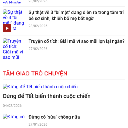
28/02/2026
Sự thật về 3 "bí mật" đang diễn ra trong tâm trí
bé sơ sinh, khiến bố mẹ bất ngờ
28/02/2026
Truyện cổ tích: Giải mã vì sao mũi lợn lại ngắn?
27/02/2026
TÂM GIAO TRÒ CHUYỆN
Đừng để Tết biến thành cuộc chiến
04/02/2026
Đừng có "sửa" chồng nữa
27/01/2026