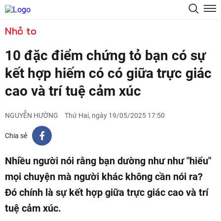
Nhỏ to
10 đặc điểm chứng tỏ bạn có sự
kết hợp hiếm có có giữa trực giác
cao và trí tuệ cảm xúc
NGUYỄN HƯỜNG
Thứ Hai, ngày 19/05/2025 17:50
Chia sẻ
Nhiều người nói rằng bạn dường như như "hiểu"
mọi chuyện mà người khác không cần nói ra?
Đó chính là sự kết hợp giữa trực giác cao và trí
tuệ cảm xúc.