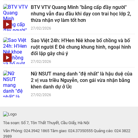
BTV VTV Quang Minh "bằng cấp đầy người"
nhưng vẫn đau đầu khi dạy con trai học lớp 2,
thừa nhận vợ làm tốt hơn
27/02/2026
Sao Việt 24h: H'Hen Niê khoe bố chồng và bố
ruột người Ê Đê chung khung hình, ngoại hình
đối lập gây chú ý
27/02/2026
Nữ NSƯT mang danh "đệ nhất" là hậu duệ của
2 vị vua triều Nguyễn, con gái vừa nhận bằng
khen danh dự ở Úc
27/02/2026
Tòa soạn: Số 7, Tôn Thất Thuyết, Cầu Giấy, Hà Nội
Văn Phòng: 024.3942 1865 Tâm giao: 024.37350555 Quảng cáo: 024 3822
3989