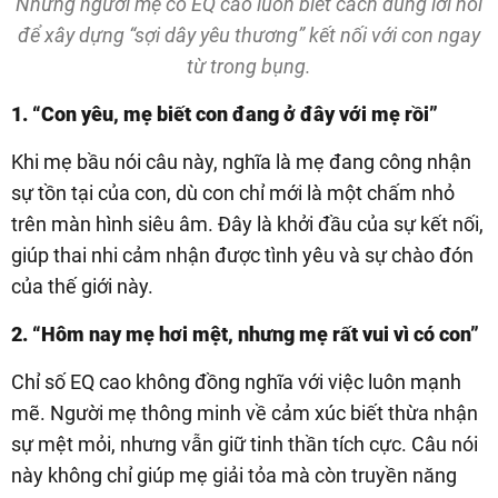
Những người mẹ có EQ cao luôn biết cách dùng lời nói
để xây dựng “sợi dây yêu thương” kết nối với con ngay
từ trong bụng.
1. “Con yêu, mẹ biết con đang ở đây với mẹ rồi”
Khi mẹ bầu nói câu này, nghĩa là mẹ đang công nhận
sự tồn tại của con, dù con chỉ mới là một chấm nhỏ
trên màn hình siêu âm. Đây là khởi đầu của sự kết nối,
giúp thai nhi cảm nhận được tình yêu và sự chào đón
của thế giới này.
2. “Hôm nay mẹ hơi mệt, nhưng mẹ rất vui vì có con”
Chỉ số EQ cao không đồng nghĩa với việc luôn mạnh
mẽ. Người mẹ thông minh về cảm xúc biết thừa nhận
sự mệt mỏi, nhưng vẫn giữ tinh thần tích cực. Câu nói
này không chỉ giúp mẹ giải tỏa mà còn truyền năng