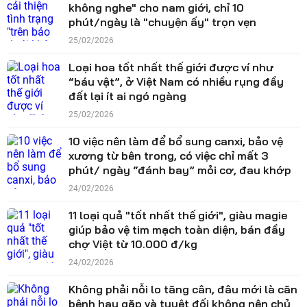
không nghe" cho nam giới, chỉ 10
phút/ngày là "chuyện ấy" trọn vẹn
25/02/2026
Loại hoa tốt nhất thế giới được ví như
“báu vật”, ở Việt Nam có nhiều rụng đầy
đất lại ít ai ngó ngàng
25/02/2026
10 việc nên làm để bổ sung canxi, bảo vệ
xương từ bên trong, có việc chỉ mất 3
phút/ ngày “đánh bay” mỏi cơ, đau khớp
24/02/2026
11 loại quả "tốt nhất thế giới", giàu magie
giúp bảo vệ tim mạch toàn diện, bán đầy
chợ Việt từ 10.000 đ/kg
24/02/2026
Không phải nỗi lo tăng cân, đâu mới là căn
bệnh hay gặp và tuyệt đối không nên chủ