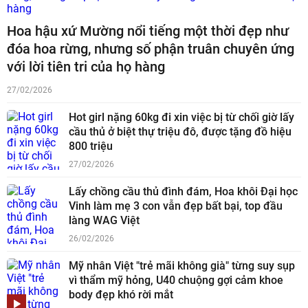
Hoa hậu xứ Mường nổi tiếng một thời đẹp như
đóa hoa rừng, nhưng số phận truân chuyên ứng
với lời tiên tri của họ hàng
27/02/2026
Hot girl nặng 60kg đi xin việc bị từ chối giờ lấy
cầu thủ ở biệt thự triệu đô, được tặng đồ hiệu
800 triệu
27/02/2026
Lấy chồng cầu thủ đình đám, Hoa khôi Đại học
Vinh làm mẹ 3 con vẫn đẹp bất bại, top đầu
làng WAG Việt
26/02/2026
Mỹ nhân Việt "trẻ mãi không già" từng suy sụp
vì thẩm mỹ hỏng, U40 chuộng gợi cảm khoe
body đẹp khó rời mắt