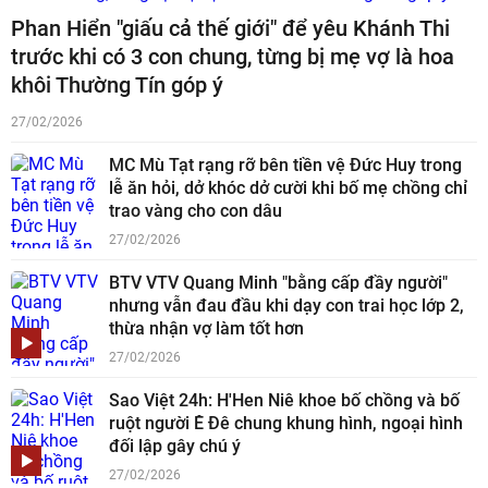
Phan Hiển "giấu cả thế giới" để yêu Khánh Thi
trước khi có 3 con chung, từng bị mẹ vợ là hoa
khôi Thường Tín góp ý
27/02/2026
MC Mù Tạt rạng rỡ bên tiền vệ Đức Huy trong
lễ ăn hỏi, dở khóc dở cười khi bố mẹ chồng chỉ
trao vàng cho con dâu
27/02/2026
BTV VTV Quang Minh "bằng cấp đầy người"
nhưng vẫn đau đầu khi dạy con trai học lớp 2,
thừa nhận vợ làm tốt hơn
27/02/2026
Sao Việt 24h: H'Hen Niê khoe bố chồng và bố
ruột người Ê Đê chung khung hình, ngoại hình
đối lập gây chú ý
27/02/2026