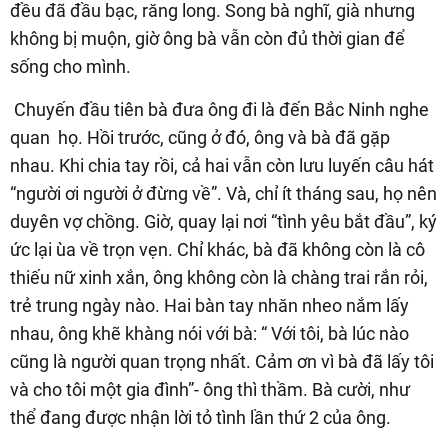
đều đã đầu bạc, răng long. Song bà nghĩ, già nhưng
không bị muộn, giờ ông bà vẫn còn đủ thời gian để
sống cho mình.
Chuyến đầu tiên bà đưa ông đi là đến Bắc Ninh nghe
quan họ. Hồi trước, cũng ở đó, ông và bà đã gặp
nhau. Khi chia tay rồi, cả hai vẫn còn lưu luyến câu hát
“người ơi người ở đừng về”. Và, chỉ ít tháng sau, họ nên
duyên vợ chồng. Giờ, quay lại nơi “tình yêu bắt đầu”, ký
ức lại ùa về trọn vẹn. Chỉ khác, bà đã không còn là cô
thiếu nữ xinh xắn, ông không còn là chàng trai rắn rỏi,
trẻ trung ngày nào. Hai bàn tay nhăn nheo nắm lấy
nhau, ông khẽ khàng nói với bà: “ Với tôi, bà lúc nào
cũng là người quan trọng nhất. Cảm ơn vì bà đã lấy tôi
và cho tôi một gia đình”- ông thì thầm. Bà cười, như
thể đang được nhận lời tỏ tình lần thứ 2 của ông.