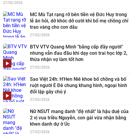
27/02/2026
MC Mù Tạt rạng rỡ bên tiền vệ Đức Huy trong
lễ ăn hỏi, dở khóc dở cười khi bố mẹ chồng chỉ
trao vàng cho con dâu
27/02/2026
BTV VTV Quang Minh "bằng cấp đầy người"
nhưng vẫn đau đầu khi dạy con trai học lớp 2,
thừa nhận vợ làm tốt hơn
27/02/2026
Sao Việt 24h: H'Hen Niê khoe bố chồng và bố
ruột người Ê Đê chung khung hình, ngoại hình
đối lập gây chú ý
27/02/2026
Nữ NSƯT mang danh "đệ nhất" là hậu duệ của
2 vị vua triều Nguyễn, con gái vừa nhận bằng
khen danh dự ở Úc
27/02/2026