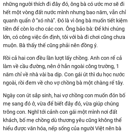
những người thích đi đây đó, ông bà có ước mơ sẽ đi
hết một vòng đất nước mình nhưng bao năm, vẫn chỉ
quanh quẩn ở “xó nhà”. Đó là vì ông bà muốn tiết kiệm
tiền để còn lo cho các con. Ông bảo bà: Để khi chúng
lớn, có công việc ổn định, tôi với bà đi chơi cũng chưa
muộn. Bà thấy thế cũng phải nên đồng ý.
Rồi cả hai con đều lần lượt lấy chồng. Anh con rể cả
làm về cầu đường, nên ở hẳn ngoài công trường, 1
năm chỉ về nhà vài ba dịp. Con gái út thì du học nước
ngoài, rồi đem về cho vợ chồng bà một chàng rể tây.
Ngày con út sắp sinh, hai vợ chồng con muốn đón bố
mẹ sang đó ở, vừa để biết đây đó, vừa giúp chúng
trông con. Nghĩ tới cảnh con gái một mình nơi đất
khách, bố mẹ chồng dù thương yêu cũng không thể
hiểu được văn hóa, nếp sống của người Việt nên bà