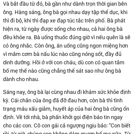
Và bắt đầu từ đó, bà gần như dành trọn thời gian bên
ông. Hàng sáng, ông bà gọi nhau dạy tập thể dục, khi
thì đi bộ, khi thì đạp xe đạp túc tắc trên phố. Bà phát
hiện ra, từ ngày được sống cho nhau, cả hai ông bà
đều khỏe ra. Bà uống thuốc đúng giờ vì nếu quên là sẽ
có ông nhắc. Còn ông, ăn uống cũng ngon miệng hơn
vì mâm cơm bà nấu lúc nào cũng nóng sốt, đầy đủ
dinh dưỡng. Hồi ở với con cháu, dù con có quan tâm
bố mẹ thế nào cũng chẳng thể sát sao như ông bà
dành cho nhau.
Sáng nay, ông bà lại cùng nhau đi khám sức khỏe định
kỳ. Cái chân của ông đã đỡ đau hơn, còn bà thì tình
trạng máu xấu giảm, huyết áp của hai ông bà cũng ổn
định. Về tới nhà, bà phấn khởi gọi điện báo tin ngay
cho các con. Cô con gái cả ngượng ngịu bảo: “Con biết
rồi, từ giờ, chúng con không dám mượn bố mẹ nữa. Từ