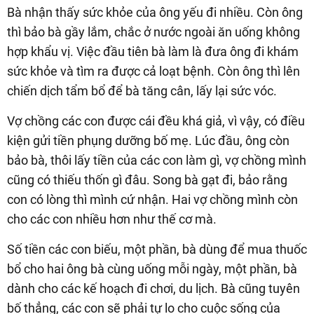
Bà nhận thấy sức khỏe của ông yếu đi nhiều. Còn ông
thì bảo bà gầy lắm, chắc ở nước ngoài ăn uống không
hợp khẩu vị. Việc đầu tiên bà làm là đưa ông đi khám
sức khỏe và tìm ra được cả loạt bệnh. Còn ông thì lên
chiến dịch tẩm bổ để bà tăng cân, lấy lại sức vóc.
Vợ chồng các con được cái đều khá giả, vì vậy, có điều
kiện gửi tiền phụng dưỡng bố mẹ. Lúc đầu, ông còn
bảo bà, thôi lấy tiền của các con làm gì, vợ chồng mình
cũng có thiếu thốn gì đâu. Song bà gạt đi, bảo rằng
con có lòng thì mình cứ nhận. Hai vợ chồng mình còn
cho các con nhiều hơn như thế cơ mà.
Số tiền các con biếu, một phần, bà dùng để mua thuốc
bổ cho hai ông bà cùng uống mỗi ngày, một phần, bà
dành cho các kế hoạch đi chơi, du lịch. Bà cũng tuyên
bố thẳng, các con sẽ phải tự lo cho cuộc sống của