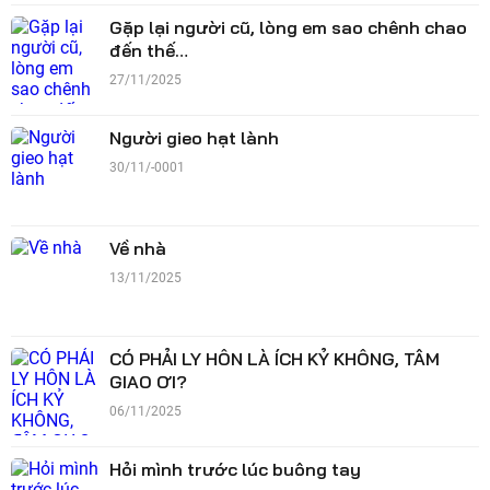
Gặp lại người cũ, lòng em sao chênh chao
đến thế…
27/11/2025
Người gieo hạt lành
30/11/-0001
Về nhà
13/11/2025
CÓ PHẢI LY HÔN LÀ ÍCH KỶ KHÔNG, TÂM
GIAO ƠI?
06/11/2025
Hỏi mình trước lúc buông tay