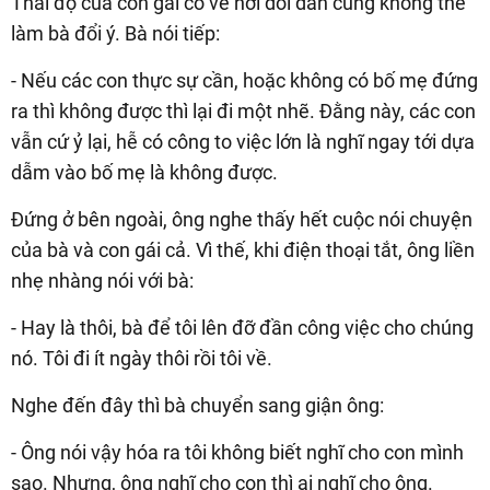
Thái độ của con gái có vẻ hơi dỗi dằn cũng không thể
làm bà đổi ý. Bà nói tiếp:
- Nếu các con thực sự cần, hoặc không có bố mẹ đứng
ra thì không được thì lại đi một nhẽ. Đằng này, các con
vẫn cứ ỷ lại, hễ có công to việc lớn là nghĩ ngay tới dựa
dẫm vào bố mẹ là không được.
Đứng ở bên ngoài, ông nghe thấy hết cuộc nói chuyện
của bà và con gái cả. Vì thế, khi điện thoại tắt, ông liền
nhẹ nhàng nói với bà:
- Hay là thôi, bà để tôi lên đỡ đần công việc cho chúng
nó. Tôi đi ít ngày thôi rồi tôi về.
Nghe đến đây thì bà chuyển sang giận ông:
- Ông nói vậy hóa ra tôi không biết nghĩ cho con mình
sao. Nhưng, ông nghĩ cho con thì ai nghĩ cho ông.