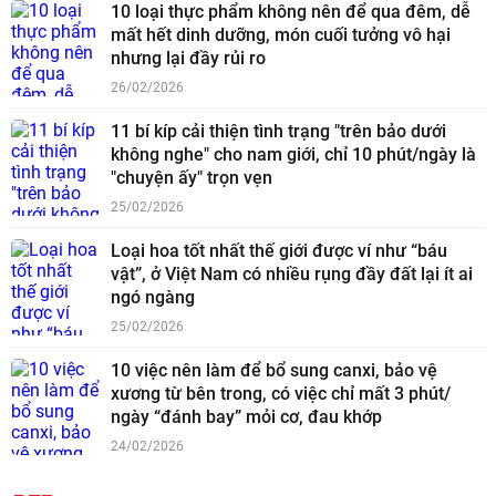
10 loại thực phẩm không nên để qua đêm, dễ
mất hết dinh dưỡng, món cuối tưởng vô hại
nhưng lại đầy rủi ro
26/02/2026
11 bí kíp cải thiện tình trạng "trên bảo dưới
không nghe" cho nam giới, chỉ 10 phút/ngày là
"chuyện ấy" trọn vẹn
25/02/2026
Loại hoa tốt nhất thế giới được ví như “báu
vật”, ở Việt Nam có nhiều rụng đầy đất lại ít ai
ngó ngàng
25/02/2026
10 việc nên làm để bổ sung canxi, bảo vệ
xương từ bên trong, có việc chỉ mất 3 phút/
ngày “đánh bay” mỏi cơ, đau khớp
24/02/2026