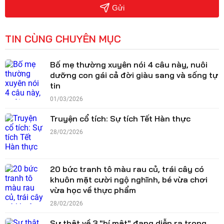
Gửi
TIN CÙNG CHUYÊN MỤC
Bố mẹ thường xuyên nói 4 câu này, nuôi
dưỡng con gái cả đời giàu sang và sống tự
tin
01/03/2026
Truyện cổ tích: Sự tích Tết Hàn thực
28/02/2026
20 bức tranh tô màu rau củ, trái cây có
khuôn mặt cười ngộ nghĩnh, bé vừa chơi
vừa học về thực phẩm
28/02/2026
Sự thật về 3 "bí mật" đang diễn ra trong