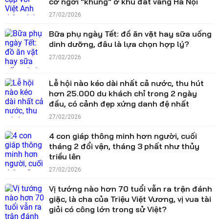
cơ ngơi "khủng" ở khu đất vàng Hà Nội
27/02/2026
Bữa phụ ngày Tết: đồ ăn vặt hay sữa uống
dinh dưỡng, đâu là lựa chọn hợp lý?
27/02/2026
Lễ hội nào kéo dài nhất cả nước, thu hút
hơn 25.000 du khách chỉ trong 2 ngày
đầu, có cảnh đẹp xứng danh đệ nhất
27/02/2026
4 con giáp thông minh hơn người, cuối
tháng 2 đổi vận, tháng 3 phất như thủy
triều lên
27/02/2026
Vị tướng nào hơn 70 tuổi vẫn ra trận đánh
giặc, là cha của Triệu Việt Vương, vị vua tài
giỏi có công lớn trong sử Việt?