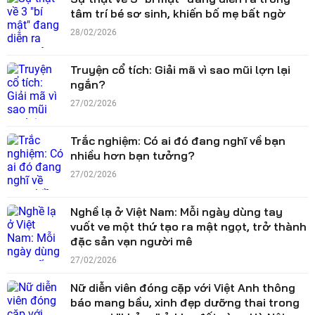
tâm trí bé sơ sinh, khiến bố mẹ bất ngờ
28/02/2026
Truyện cổ tích: Giải mã vì sao mũi lợn lại
ngắn?
27/02/2026
Trắc nghiệm: Có ai đó đang nghĩ về bạn
nhiều hơn bạn tưởng?
27/02/2026
Nghề lạ ở Việt Nam: Mỗi ngày dùng tay
vuốt ve một thứ tạo ra mật ngọt, trở thành
đặc sản vạn người mê
27/02/2026
Nữ diễn viên đóng cặp với Việt Anh thông
báo mang bầu, xinh đẹp dưỡng thai trong