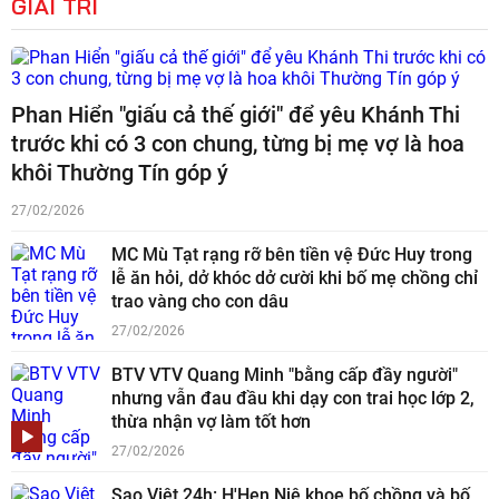
GIẢI TRÍ
Phan Hiển "giấu cả thế giới" để yêu Khánh Thi
trước khi có 3 con chung, từng bị mẹ vợ là hoa
khôi Thường Tín góp ý
27/02/2026
MC Mù Tạt rạng rỡ bên tiền vệ Đức Huy trong
lễ ăn hỏi, dở khóc dở cười khi bố mẹ chồng chỉ
trao vàng cho con dâu
27/02/2026
BTV VTV Quang Minh "bằng cấp đầy người"
nhưng vẫn đau đầu khi dạy con trai học lớp 2,
thừa nhận vợ làm tốt hơn
27/02/2026
Sao Việt 24h: H'Hen Niê khoe bố chồng và bố