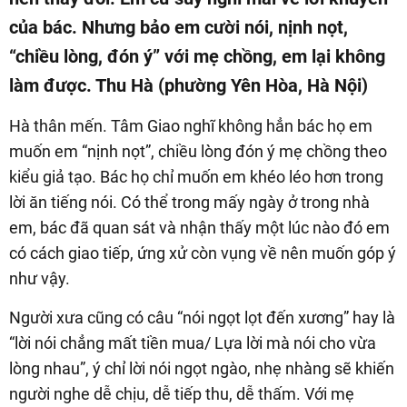
của bác. Nhưng bảo em cười nói, nịnh nọt,
“chiều lòng, đón ý” với mẹ chồng, em lại không
làm được. Thu Hà (phường Yên Hòa, Hà Nội)
Hà thân mến. Tâm Giao nghĩ không hẳn bác họ em
muốn em “nịnh nọt”, chiều lòng đón ý mẹ chồng theo
kiểu giả tạo. Bác họ chỉ muốn em khéo léo hơn trong
lời ăn tiếng nói. Có thể trong mấy ngày ở trong nhà
em, bác đã quan sát và nhận thấy một lúc nào đó em
có cách giao tiếp, ứng xử còn vụng về nên muốn góp ý
như vậy.
Người xưa cũng có câu “nói ngọt lọt đến xương” hay là
“lời nói chẳng mất tiền mua/ Lựa lời mà nói cho vừa
lòng nhau”, ý chỉ lời nói ngọt ngào, nhẹ nhàng sẽ khiến
người nghe dễ chịu, dễ tiếp thu, dễ thấm. Với mẹ