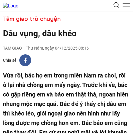
Tâm giao trò chuyện
Dâu vụng, dâu khéo
TÂM GIAO
Thứ Năm, ngày 04/12/2025 08:16
Chia sẻ
Vừa rồi, bác họ em trong miền Nam ra chơi, rồi
ở lại nhà chồng em mấy ngày. Trước khi về, bác
có gặp riêng em và bảo em thật thà, ngoan hiền
nhưng mộc mạc quá. Bác để ý thấy chị dâu em
thì khéo léo, giỏi ngoại giao nên hình như lấy
lòng được mẹ chồng hơn em. Bác bảo em cũng
nên thay đổi. Em cứ suy nghĩ mãi về lời khuyên