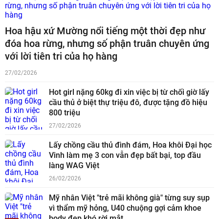
Hoa hậu xứ Mường nổi tiếng một thời đẹp như
đóa hoa rừng, nhưng số phận truân chuyên ứng
với lời tiên tri của họ hàng
27/02/2026
Hot girl nặng 60kg đi xin việc bị từ chối giờ lấy
cầu thủ ở biệt thự triệu đô, được tặng đồ hiệu
800 triệu
27/02/2026
Lấy chồng cầu thủ đình đám, Hoa khôi Đại học
Vinh làm mẹ 3 con vẫn đẹp bất bại, top đầu
làng WAG Việt
26/02/2026
Mỹ nhân Việt "trẻ mãi không già" từng suy sụp
vì thẩm mỹ hỏng, U40 chuộng gợi cảm khoe
body đẹp khó rời mắt