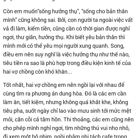
Còn em muốn“sống hưởng thụ”, “sống cho bản thân
mình” cũng không sai. Bởi, con người ta ngoài việc vất
vả đi làm, kiếm tiền, cũng cần có thời gian được nghỉ
ngơi, thư giãn, hưởng thụ. Khi biết yêu bản thân thì
mình mới có thể yêu mọi người xung quanh. Song,
điều em nên suy nghĩ là việc hưởng thụ như thế nào,
tiêu tiền ra sao là phù hợp trong điều kiện kinh tế của
hai vợ chồng còn khó khăn...
Tốt nhất, hai vợ chồng em nên ngồi lại với nhau để
cùng tìm ra phương án dung hòa. Đó là các em cần
làm ăn, tiết kiệm, nhưng không quá khắt khe, không
tiêu pha, suốt ngày chỉ lao vào mưu sinh tới mức mệt
mỏi, cằn cỗi cả tâm hồn. Thi thoảng, các em cũng nên
cho phép mình nghỉ ngơi, tìm những thú vui nho nhỏ,
đi xem một bộ phim, ngồi nhâm nhi tách cafe trong