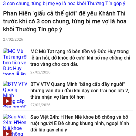
Phan Hiển "giấu cả thế giới" để yêu Khánh Thi
trước khi có 3 con chung, từng bị mẹ vợ là hoa
khôi Thường Tín góp ý
27/02/2026
MC Mù Tạt rạng rỡ bên tiền vệ Đức Huy trong
lễ ăn hỏi, dở khóc dở cười khi bố mẹ chồng chỉ
trao vàng cho con dâu
27/02/2026
BTV VTV Quang Minh "bằng cấp đầy người"
nhưng vẫn đau đầu khi dạy con trai học lớp 2,
thừa nhận vợ làm tốt hơn
27/02/2026
Sao Việt 24h: H'Hen Niê khoe bố chồng và bố
ruột người Ê Đê chung khung hình, ngoại hình
đối lập gây chú ý