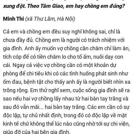
xung đột. Theo Tâm Giao, em hay chồng em đúng?
Minh Thi
(xã Thư Lâm, Hà Nội)
Cả em và chồng em đều suy nghĩ không sai, chỉ là
chưa đầy đủ. Chồng em là người có trách nhiệm với
gia đình. Anh ấy muốn vợ chồng cần chăm chỉ làm ăn,
tích cóp để có tiền chăm lo cho tổ ấm, nuôi dạy con
cái. Ngay cả việc vợ chồng cần có một khoản dự
phòng để chi tiêu khi có các tình huống phát sinh như
ốm đau, bệnh tật cho thấy anh ấy là người biết nhìn xa
trông rộng. Em thử nghĩ xem, cuộc sống gia đình sẽ ra
sao nếu hai vợ chồng lấy nhau từ hai bàn tay trắng và
sau đó vẫn mãi... hai bàn tay trắng. Các em cần có sự
độc lập, tự chủ nhất định, trong đó có độc lập về mặt
kinh tế chứ không thể lúc nào cũng nhờ tới sự chi viện,
giúp đỡ của hai bên gia đình.