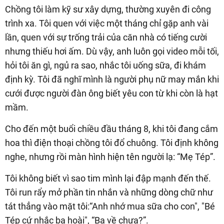
Chồng tôi làm kỹ sư xây dựng, thường xuyên đi công
trình xa. Tôi quen với việc một tháng chỉ gặp anh vài
lần, quen với sự trống trải của căn nhà có tiếng cười
nhưng thiếu hơi ấm. Dù vậy, anh luôn gọi video mỗi tối,
hỏi tôi ăn gì, ngủ ra sao, nhắc tôi uống sữa, đi khám
định kỳ. Tôi đã nghĩ mình là người phụ nữ may mắn khi
cưới được người đàn ông biết yêu con từ khi còn là hạt
mầm.
Cho đến một buổi chiều đầu tháng 8, khi tôi đang cắm
hoa thì điện thoại chồng tôi đổ chuông. Tôi định không
nghe, nhưng rồi màn hình hiện tên người lạ: “Mẹ Tép”.
Tôi không biết vì sao tim mình lại đập mạnh đến thế.
Tôi run rẩy mở phần tin nhắn và những dòng chữ như
tát thẳng vào mặt tôi:“Anh nhớ mua sữa cho con", "Bé
Tép cứ nhắc ba hoài", “Ba về chưa?”.