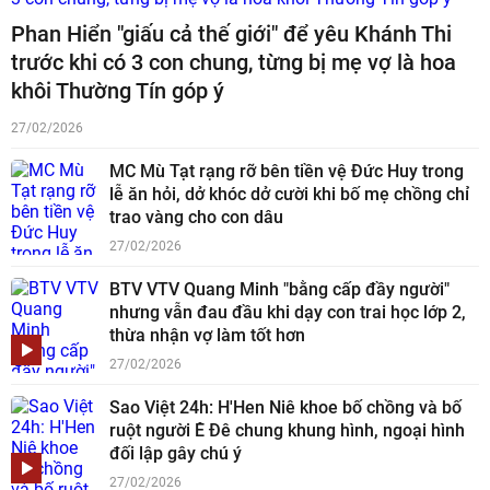
Phan Hiển "giấu cả thế giới" để yêu Khánh Thi
trước khi có 3 con chung, từng bị mẹ vợ là hoa
khôi Thường Tín góp ý
27/02/2026
MC Mù Tạt rạng rỡ bên tiền vệ Đức Huy trong
lễ ăn hỏi, dở khóc dở cười khi bố mẹ chồng chỉ
trao vàng cho con dâu
27/02/2026
BTV VTV Quang Minh "bằng cấp đầy người"
nhưng vẫn đau đầu khi dạy con trai học lớp 2,
thừa nhận vợ làm tốt hơn
27/02/2026
Sao Việt 24h: H'Hen Niê khoe bố chồng và bố
ruột người Ê Đê chung khung hình, ngoại hình
đối lập gây chú ý
27/02/2026