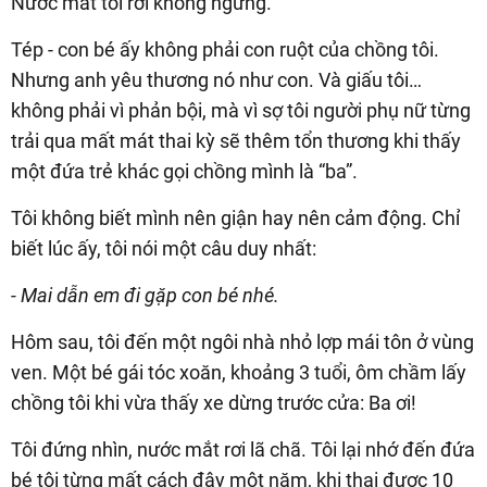
Nước mắt tôi rơi không ngừng.
Tép - con bé ấy không phải con ruột của chồng tôi.
Nhưng anh yêu thương nó như con. Và giấu tôi…
không phải vì phản bội, mà vì sợ tôi người phụ nữ từng
trải qua mất mát thai kỳ sẽ thêm tổn thương khi thấy
một đứa trẻ khác gọi chồng mình là “ba”.
Tôi không biết mình nên giận hay nên cảm động. Chỉ
biết lúc ấy, tôi nói một câu duy nhất:
- Mai dẫn em đi gặp con bé nhé.
Hôm sau, tôi đến một ngôi nhà nhỏ lợp mái tôn ở vùng
ven. Một bé gái tóc xoăn, khoảng 3 tuổi, ôm chầm lấy
chồng tôi khi vừa thấy xe dừng trước cửa: Ba ơi!
Tôi đứng nhìn, nước mắt rơi lã chã. Tôi lại nhớ đến đứa
bé tôi từng mất cách đây một năm, khi thai được 10