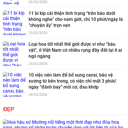
26/02/2026
11 bí kíp cải thiện tình trạng "trên bảo dưới
không nghe" cho nam giới, chỉ 10 phút/ngày là
"chuyện ấy" trọn vẹn
25/02/2026
Loại hoa tốt nhất thế giới được ví như “báu
vật”, ở Việt Nam có nhiều rụng đầy đất lại ít ai
ngó ngàng
25/02/2026
10 việc nên làm để bổ sung canxi, bảo vệ
xương từ bên trong, có việc chỉ mất 3 phút/
ngày “đánh bay” mỏi cơ, đau khớp
24/02/2026
ĐẸP