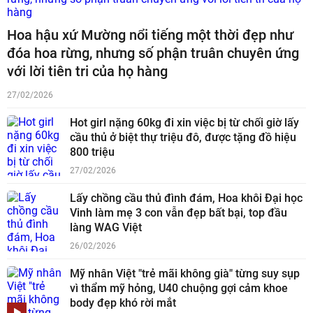
Hoa hậu xứ Mường nổi tiếng một thời đẹp như
đóa hoa rừng, nhưng số phận truân chuyên ứng
với lời tiên tri của họ hàng
27/02/2026
Hot girl nặng 60kg đi xin việc bị từ chối giờ lấy
cầu thủ ở biệt thự triệu đô, được tặng đồ hiệu
800 triệu
27/02/2026
Lấy chồng cầu thủ đình đám, Hoa khôi Đại học
Vinh làm mẹ 3 con vẫn đẹp bất bại, top đầu
làng WAG Việt
26/02/2026
Mỹ nhân Việt "trẻ mãi không già" từng suy sụp
vì thẩm mỹ hỏng, U40 chuộng gợi cảm khoe
body đẹp khó rời mắt