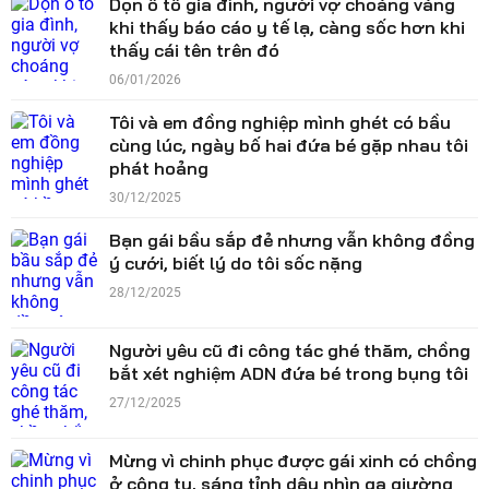
Dọn ô tô gia đình, người vợ choáng váng
khi thấy báo cáo y tế lạ, càng sốc hơn khi
thấy cái tên trên đó
06/01/2026
Tôi và em đồng nghiệp mình ghét có bầu
cùng lúc, ngày bố hai đứa bé gặp nhau tôi
phát hoảng
30/12/2025
Bạn gái bầu sắp đẻ nhưng vẫn không đồng
ý cưới, biết lý do tôi sốc nặng
28/12/2025
Người yêu cũ đi công tác ghé thăm, chồng
bắt xét nghiệm ADN đứa bé trong bụng tôi
27/12/2025
Mừng vì chinh phục được gái xinh có chồng
ở công ty, sáng tỉnh dậy nhìn ga giường