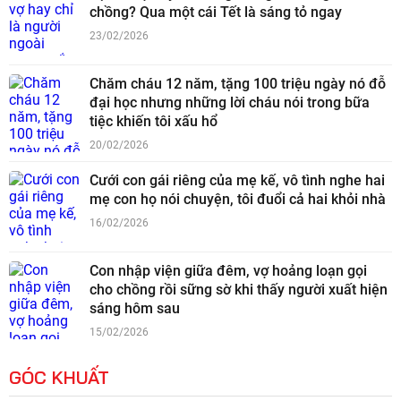
chồng? Qua một cái Tết là sáng tỏ ngay
23/02/2026
Chăm cháu 12 năm, tặng 100 triệu ngày nó đỗ
đại học nhưng những lời cháu nói trong bữa
tiệc khiến tôi xấu hổ
20/02/2026
Cưới con gái riêng của mẹ kế, vô tình nghe hai
mẹ con họ nói chuyện, tôi đuổi cả hai khỏi nhà
16/02/2026
Con nhập viện giữa đêm, vợ hoảng loạn gọi
cho chồng rồi sững sờ khi thấy người xuất hiện
sáng hôm sau
15/02/2026
GÓC KHUẤT