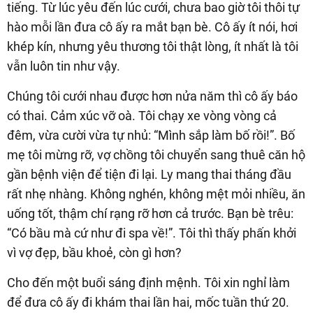
tiếng. Từ lúc yêu đến lúc cưới, chưa bao giờ tôi thôi tự
hào mỗi lần đưa cô ấy ra mắt bạn bè. Cô ấy ít nói, hơi
khép kín, nhưng yêu thương tôi thật lòng, ít nhất là tôi
vẫn luôn tin như vậy.
Chúng tôi cưới nhau được hơn nửa năm thì cô ấy báo
có thai. Cảm xúc vỡ oà. Tôi chạy xe vòng vòng cả
đêm, vừa cười vừa tự nhủ: “Mình sắp làm bố rồi!”. Bố
mẹ tôi mừng rỡ, vợ chồng tôi chuyển sang thuê căn hộ
gần bệnh viện để tiện đi lại. Ly mang thai tháng đầu
rất nhẹ nhàng. Không nghén, không mệt mỏi nhiều, ăn
uống tốt, thậm chí rạng rỡ hơn cả trước. Bạn bè trêu:
“Có bầu mà cứ như đi spa về!”. Tôi thì thấy phấn khởi
vì vợ đẹp, bầu khoẻ, còn gì hơn?
Cho đến một buổi sáng định mệnh. Tôi xin nghỉ làm
để đưa cô ấy đi khám thai lần hai, mốc tuần thứ 20.