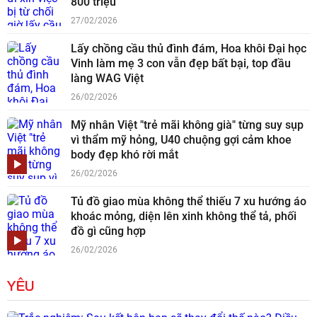
800 triệu
27/02/2026
Lấy chồng cầu thủ đình đám, Hoa khôi Đại học
Vinh làm mẹ 3 con vẫn đẹp bất bại, top đầu
làng WAG Việt
26/02/2026
Mỹ nhân Việt "trẻ mãi không già" từng suy sụp
vì thẩm mỹ hỏng, U40 chuộng gợi cảm khoe
body đẹp khó rời mắt
26/02/2026
Tủ đồ giao mùa không thể thiếu 7 xu hướng áo
khoác mỏng, diện lên xinh không thể tả, phối
đồ gì cũng hợp
26/02/2026
YÊU