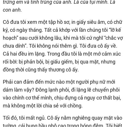
trứng em và tinh trùng của anh. Là của tụi mình. Là
con anh.
Cô đưa tôi xem một tập hồ sơ, in giấy siêu âm, có chữ
ký, có ngày tháng. Tất cả khớp với lần chúng tôi “lỡ kế
hoạch” sau cưới không lâu, khi mà tôi cứ nghĩ “chắc vợ
chưa dính”. Tôi không nói thêm gì. Tôi đưa cô ấy về.
Cả hai đều im lặng. Trong đầu tôi là một mớ cảm xúc
rối bời: bị phản bội, bị giấu giếm, bị qua mặt, nhưng
đồng thời cũng thấy thương cô ấy.
Phải can đảm đến mức nào một người phụ nữ mới
dám làm vậy? Đông lạnh phôi, đi lặng lẽ chuyển phôi
vào chính cơ thể mình, chịu đựng cả nguy cơ thất bại,
mà không một lời chia sẻ với chồng.
Tối đó, tôi mất ngủ. Cô ấy nằm nghiêng quay mặt vào
tường, cái bụng bầu nhô cao trong bóng đêm. Tôi biết