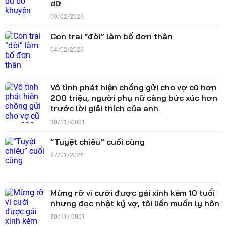
dữ
09/02/2026
Con trai “đòi” làm bố đơn thân
04/02/2026
Vô tình phát hiện chồng gửi cho vợ cũ hơn
200 triệu, người phụ nữ càng bức xúc hơn
trước lời giải thích của anh
30/11/-0001
“Tuyệt chiêu” cuối cùng
27/01/2026
Mừng rỡ vì cưới được gái xinh kém 10 tuổi
nhưng đọc nhật ký vợ, tôi liền muốn ly hôn
30/11/-0001