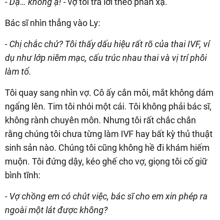
- Dạ… không ạ!
- vợ tôi trả lời theo phản xạ.
Bác sĩ nhìn thẳng vào Ly:
- Chị chắc chứ? Tôi thấy dấu hiệu rất rõ của thai IVF, ví
dụ như lớp niêm mạc, cấu trúc nhau thai và vị trí phôi
làm tổ.
Tôi quay sang nhìn vợ. Cô ấy cắn môi, mắt không dám
ngẩng lên. Tim tôi nhói một cái. Tôi không phải bác sĩ,
không rành chuyên môn. Nhưng tôi rất chắc chắn
rằng chúng tôi chưa từng làm IVF hay bất kỳ thủ thuật
sinh sản nào. Chúng tôi cũng không hề đi khám hiếm
muộn. Tôi đứng dậy, kéo ghế cho vợ, giọng tôi cố giữ
bình tĩnh:
- Vợ chồng em có chút việc, bác sĩ cho em xin phép ra
ngoài một lát được không?