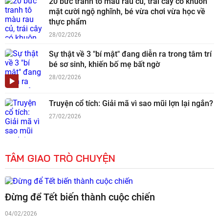
20 bức tranh tô màu rau củ, trái cây có khuôn
mặt cười ngộ nghĩnh, bé vừa chơi vừa học về
thực phẩm
28/02/2026
Sự thật về 3 "bí mật" đang diễn ra trong tâm trí
bé sơ sinh, khiến bố mẹ bất ngờ
28/02/2026
Truyện cổ tích: Giải mã vì sao mũi lợn lại ngắn?
27/02/2026
TÂM GIAO TRÒ CHUYỆN
Đừng để Tết biến thành cuộc chiến
04/02/2026