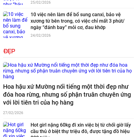
25/02/2026
10 việc nên làm để bổ sung canxi, bảo vệ
xương từ bên trong, có việc chỉ mất 3 phút/
ngày “đánh bay” mỏi cơ, đau khớp
24/02/2026
ĐẸP
Hoa hậu xứ Mường nổi tiếng một thời đẹp như
đóa hoa rừng, nhưng số phận truân chuyên ứng
với lời tiên tri của họ hàng
27/02/2026
Hot girl nặng 60kg đi xin việc bị từ chối giờ lấy
cầu thủ ở biệt thự triệu đô, được tặng đồ hiệu