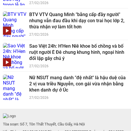
27/02/2026
BTV VTV Quang Minh "bằng cấp đầy người"
nhưng vẫn đau đầu khi dạy con trai học lớp 2,
thừa nhận vợ làm tốt hơn
27/02/2026
Sao Việt 24h: H'Hen Niê khoe bố chồng và bố
ruột người Ê Đê chung khung hình, ngoại hình
đối lập gây chú ý
27/02/2026
Nữ NSƯT mang danh "đệ nhất" là hậu duệ của
2 vị vua triều Nguyễn, con gái vừa nhận bằng
khen danh dự ở Úc
27/02/2026
Tòa soạn: Số 7, Tôn Thất Thuyết, Cầu Giấy, Hà Nội