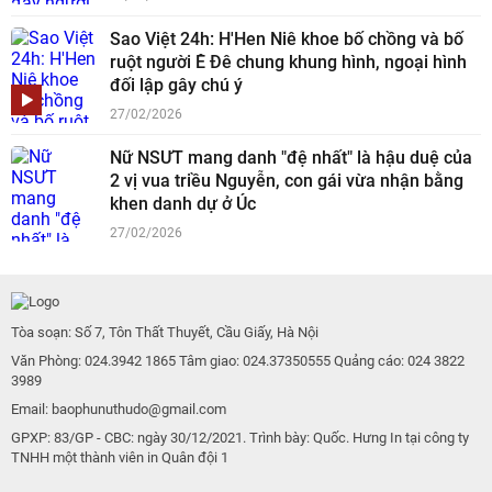
Sao Việt 24h: H'Hen Niê khoe bố chồng và bố
ruột người Ê Đê chung khung hình, ngoại hình
đối lập gây chú ý
27/02/2026
Nữ NSƯT mang danh "đệ nhất" là hậu duệ của
2 vị vua triều Nguyễn, con gái vừa nhận bằng
khen danh dự ở Úc
27/02/2026
Tòa soạn: Số 7, Tôn Thất Thuyết, Cầu Giấy, Hà Nội
Văn Phòng: 024.3942 1865 Tâm giao: 024.37350555 Quảng cáo: 024 3822
3989
Email: baophunuthudo@gmail.com
GPXP: 83/GP - CBC: ngày 30/12/2021. Trình bày: Quốc. Hưng In tại công ty
TNHH một thành viên in Quân đội 1