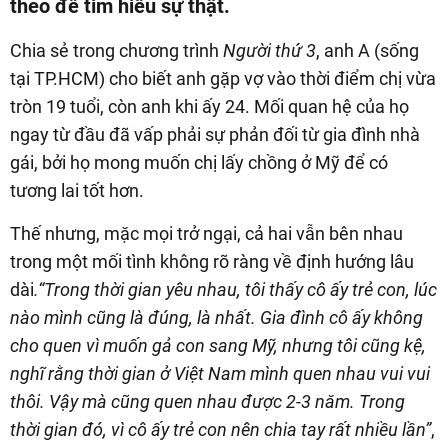
theo để tìm hiểu sự thật.
Chia sẻ trong chương trình
Người thứ 3
, anh A (sống
tại TP.HCM) cho biết anh gặp vợ vào thời điểm chị vừa
tròn 19 tuổi, còn anh khi ấy 24. Mối quan hệ của họ
ngay từ đầu đã vấp phải sự phản đối từ gia đình nhà
gái, bởi họ mong muốn chị lấy chồng ở Mỹ để có
tương lai tốt hơn.
Thế nhưng, mặc mọi trở ngại, cả hai vẫn bên nhau
trong một mối tình không rõ ràng về định hướng lâu
dài
.“Trong thời gian yêu nhau, tôi thấy cô ấy trẻ con, lúc
nào mình cũng là đúng, là nhất. Gia đình cô ấy không
cho quen vì muốn gả con sang Mỹ, nhưng tôi cũng kệ,
nghĩ rằng thời gian ở Việt Nam mình quen nhau vui vui
thôi. Vậy mà cũng quen nhau được 2-3 năm. Trong
thời gian đó, vì cô ấy trẻ con nên chia tay rất nhiều lần”
,