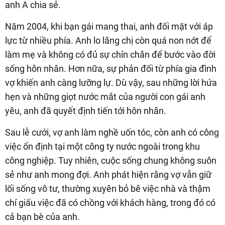
anh A chia sẻ.
Năm 2004, khi bạn gái mang thai, anh đối mặt với áp
lực từ nhiều phía. Anh lo lắng chị còn quá non nớt để
làm mẹ và không có đủ sự chín chắn để bước vào đời
sống hôn nhân. Hơn nữa, sự phản đối từ phía gia đình
vợ khiến anh càng lưỡng lự. Dù vậy, sau những lời hứa
hẹn và những giọt nước mắt của người con gái anh
yêu, anh đã quyết định tiến tới hôn nhân.
Sau lễ cưới, vợ anh làm nghề uốn tóc, còn anh có công
việc ổn định tại một công ty nước ngoài trong khu
công nghiệp. Tuy nhiên, cuộc sống chung không suôn
sẻ như anh mong đợi. Anh phát hiện rằng vợ vẫn giữ
lối sống vô tư, thường xuyên bỏ bê việc nhà và thậm
chí giấu việc đã có chồng với khách hàng, trong đó có
cả bạn bè của anh.