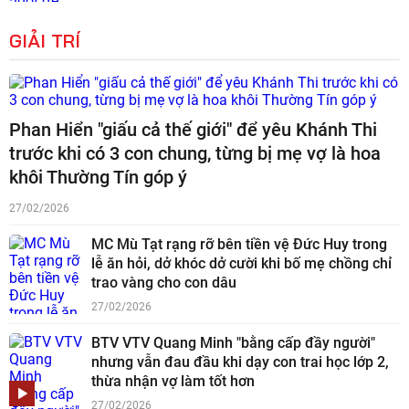
GIẢI TRÍ
Phan Hiển "giấu cả thế giới" để yêu Khánh Thi
trước khi có 3 con chung, từng bị mẹ vợ là hoa
khôi Thường Tín góp ý
27/02/2026
MC Mù Tạt rạng rỡ bên tiền vệ Đức Huy trong
lễ ăn hỏi, dở khóc dở cười khi bố mẹ chồng chỉ
trao vàng cho con dâu
27/02/2026
BTV VTV Quang Minh "bằng cấp đầy người"
nhưng vẫn đau đầu khi dạy con trai học lớp 2,
thừa nhận vợ làm tốt hơn
27/02/2026