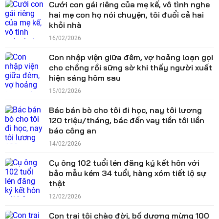
Cưới con gái riêng của mẹ kế, vô tình nghe
hai mẹ con họ nói chuyện, tôi đuổi cả hai
khỏi nhà
16/02/2026
Con nhập viện giữa đêm, vợ hoảng loạn gọi
cho chồng rồi sững sờ khi thấy người xuất
hiện sáng hôm sau
15/02/2026
Bác bán bò cho tôi đi học, nay tôi lương
120 triệu/tháng, bác đến vay tiền tôi liền
báo công an
14/02/2026
Cụ ông 102 tuổi lén đăng ký kết hôn với
bảo mẫu kém 34 tuổi, hàng xóm tiết lộ sự
thật
12/02/2026
Con trai tôi chào đời, bố dượng mừng 100