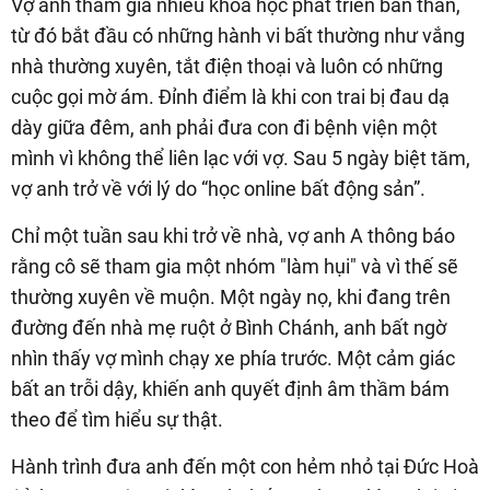
Vợ anh tham gia nhiều khóa học phát triển bản thân,
từ đó bắt đầu có những hành vi bất thường như vắng
nhà thường xuyên, tắt điện thoại và luôn có những
cuộc gọi mờ ám. Đỉnh điểm là khi con trai bị đau dạ
dày giữa đêm, anh phải đưa con đi bệnh viện một
mình vì không thể liên lạc với vợ. Sau 5 ngày biệt tăm,
vợ anh trở về với lý do “học online bất động sản”.
Chỉ một tuần sau khi trở về nhà, vợ anh A thông báo
rằng cô sẽ tham gia một nhóm "làm hụi" và vì thế sẽ
thường xuyên về muộn. Một ngày nọ, khi đang trên
đường đến nhà mẹ ruột ở Bình Chánh, anh bất ngờ
nhìn thấy vợ mình chạy xe phía trước. Một cảm giác
bất an trỗi dậy, khiến anh quyết định âm thầm bám
theo để tìm hiểu sự thật.
Hành trình đưa anh đến một con hẻm nhỏ tại Đức Hoà