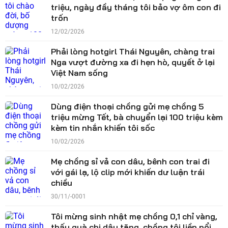
triệu, ngày đầy tháng tôi bảo vợ ôm con đi
trốn
12/02/2026
Phải lòng hotgirl Thái Nguyên, chàng trai
Nga vượt đường xa đi hẹn hò, quyết ở lại
Việt Nam sống
10/02/2026
Dùng điện thoại chồng gửi mẹ chồng 5
triệu mừng Tết, bà chuyển lại 100 triệu kèm
kèm tin nhắn khiến tôi sốc
10/02/2026
Mẹ chồng sỉ vả con dâu, bênh con trai đi
với gái lạ, lộ clip mới khiến dư luận trái
chiều
30/11/-0001
Tôi mừng sinh nhật mẹ chồng 0,1 chỉ vàng,
thấy quà chị dâu tặng, chồng tôi liền nổi