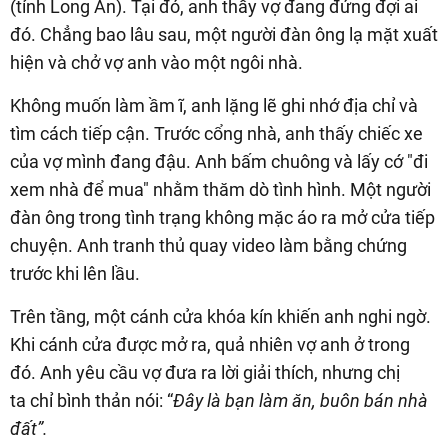
(tỉnh Long An). Tại đó, anh thấy vợ đang đứng đợi ai
đó. Chẳng bao lâu sau, một người đàn ông lạ mặt xuất
hiện và chở vợ anh vào một ngôi nhà.
Không muốn làm ầm ĩ, anh lặng lẽ ghi nhớ địa chỉ và
tìm cách tiếp cận. Trước cổng nhà, anh thấy chiếc xe
của vợ mình đang đậu. Anh bấm chuông và lấy cớ "đi
xem nhà để mua" nhằm thăm dò tình hình. Một người
đàn ông trong tình trạng không mặc áo ra mở cửa tiếp
chuyện. Anh tranh thủ quay video làm bằng chứng
trước khi lên lầu.
Trên tầng, một cánh cửa khóa kín khiến anh nghi ngờ.
Khi cánh cửa được mở ra, quả nhiên vợ anh ở trong
đó. Anh yêu cầu vợ đưa ra lời giải thích, nhưng chị
ta chỉ bình thản nói: “
Đây là bạn làm ăn, buôn bán nhà
đất”.