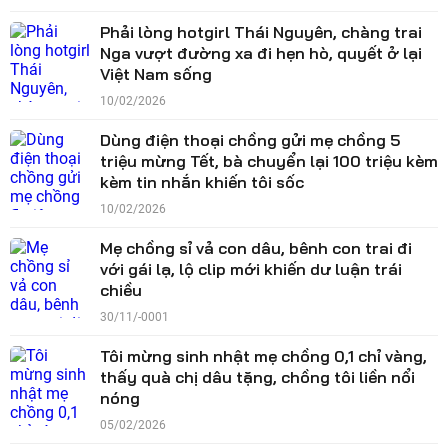
Phải lòng hotgirl Thái Nguyên, chàng trai
Nga vượt đường xa đi hẹn hò, quyết ở lại
Việt Nam sống
10/02/2026
Dùng điện thoại chồng gửi mẹ chồng 5
triệu mừng Tết, bà chuyển lại 100 triệu kèm
kèm tin nhắn khiến tôi sốc
10/02/2026
Mẹ chồng sỉ vả con dâu, bênh con trai đi
với gái lạ, lộ clip mới khiến dư luận trái
chiều
30/11/-0001
Tôi mừng sinh nhật mẹ chồng 0,1 chỉ vàng,
thấy quà chị dâu tặng, chồng tôi liền nổi
nóng
05/02/2026