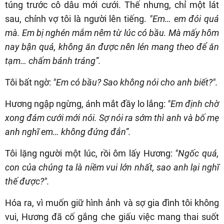
túng trước cô dâu mới cưới. Thế nhưng, chỉ một lát
sau, chính vợ tôi là người lên tiếng.
"Em… em đói quá
mà. Em bị nghén mắm nêm từ lúc có bầu. Mà mấy hôm
nay bận quá, không ăn được nên lén mang theo để ăn
tạm… chấm bánh tráng”.
Tôi bất ngờ:
"Em có bầu? Sao không nói cho anh biết?".
Hương ngập ngừng, ánh mắt đầy lo lắng:
"Em định chờ
xong đám cưới mới nói. Sợ nói ra sớm thì anh và bố mẹ
anh nghĩ em… không đứng đắn”.
Tôi lặng người một lúc, rồi ôm lấy Hương:
"Ngốc quá,
con của chúng ta là niềm vui lớn nhất, sao anh lại nghĩ
thế được?".
Hóa ra, vì muốn giữ hình ảnh và sợ gia đình tôi không
vui, Hương đã cố gắng che giấu việc mang thai suốt