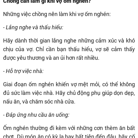
Chồng cần làm gì khi vợ ốm nghén?
Những việc chồng nên làm khi vợ ốm nghén:
- Lắng nghe và thấu hiểu:
Hãy dành thời gian lắng nghe những cảm xúc và khó
chịu của vợ. Chỉ cần bạn thấu hiểu, vợ sẽ cảm thấy
được yêu thương và an ủi hơn rất nhiều.
- Hỗ trợ việc nhà:
Giai đoạn ốm nghén khiến vợ mệt mỏi, có thể không
đủ sức làm việc nhà. Hãy chủ động phụ giúp dọn dẹp,
nấu ăn, và chăm sóc nhà cửa.
- Đáp ứng nhu cầu ăn uống:
Ốm nghén thường đi kèm với những cơn thèm ăn bất
chợt. Dù món ăn có kỳ lạ hay bất tiện đến đâu, hãy cố