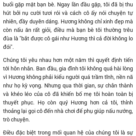
buổi gặp mặt bạn bè. Ngay lần đầu gặp, tôi đã bị thu
hút bởi nụ cười tươi rói và cách cô ấy nói chuyện tự
nhiên, đầy duyên dáng. Hương không chỉ xinh đẹp mà
còn nấu ăn rất giỏi, điều mà bạn bè tôi thường trêu
đùa là "bắt được cô gái như Hương thì cả đời không lo
đói".
Chúng tôi yêu nhau hơn một năm thì quyết định tiến
tới hôn nhân. Ban đầu, gia đình tôi không quá hài lòng
vì Hương không phải kiểu người quá trầm tĩnh, nền nã
như họ kỳ vọng. Nhưng qua thời gian, sự chân thành
và khéo léo của cô đã khiến bố mẹ tôi hoàn toàn bị
thuyết phục. Họ còn quý Hương hơn cả tôi, thỉnh
thoảng lại gọi cô đến nhà chơi để phụ giúp nấu nướng,
trò chuyện.
Điều đặc biệt trong mối quan hệ của chúng tôi là sự