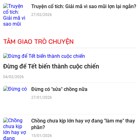
Truyện cổ tích: Giải mã vì sao mũi lợn lại ngắn?
27/02/2026
TÂM GIAO TRÒ CHUYỆN
Đừng để Tết biến thành cuộc chiến
04/02/2026
Đừng có "sửa" chồng nữa
27/01/2026
Chồng chưa kịp lớn hay vợ đang "làm mẹ" thay
phần?
15/01/2026