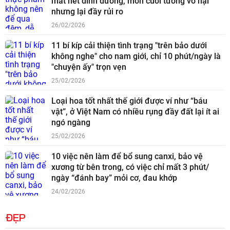
mất hết dinh dưỡng, món cuối tưởng vô hại
nhưng lại đầy rủi ro
26/02/2026
11 bí kíp cải thiện tình trạng "trên bảo dưới
không nghe" cho nam giới, chỉ 10 phút/ngày là
"chuyện ấy" trọn vẹn
25/02/2026
Loại hoa tốt nhất thế giới được ví như “báu
vật”, ở Việt Nam có nhiều rụng đầy đất lại ít ai
ngó ngàng
25/02/2026
10 việc nên làm để bổ sung canxi, bảo vệ
xương từ bên trong, có việc chỉ mất 3 phút/
ngày “đánh bay” mỏi cơ, đau khớp
24/02/2026
ĐẸP