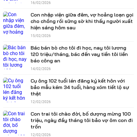
16/02/2026
Con nhập viện giữa đêm, vợ hoảng loạn gọi
cho chồng rồi sững sờ khi thấy người xuất
hiện sáng hôm sau
15/02/2026
Bác bán bò cho tôi đi học, nay tôi lương
120 triệu/tháng, bác đến vay tiền tôi liền
báo công an
14/02/2026
Cụ ông 102 tuổi lén đăng ký kết hôn với
bảo mẫu kém 34 tuổi, hàng xóm tiết lộ sự
thật
12/02/2026
Con trai tôi chào đời, bố dượng mừng 100
triệu, ngày đầy tháng tôi bảo vợ ôm con đi
trốn
12/02/2026