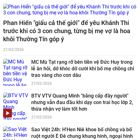
Phan Hiển "giấu cả thế giới" để yêu Khánh Thi
trước khi có 3 con chung, từng bị mẹ vợ là hoa
khôi Thường Tín góp ý
27/02/2026
MC Mù Tạt rạng rỡ bên tiền vệ Đức Huy trong
lễ ăn hỏi, dở khóc dở cười khi bố mẹ chồng chỉ
trao vàng cho con dâu
27/02/2026
BTV VTV Quang Minh "bằng cấp đầy người"
nhưng vẫn đau đầu khi dạy con trai học lớp 2,
thừa nhận vợ làm tốt hơn
27/02/2026
Sao Việt 24h: H'Hen Niê khoe bố chồng và bố
ruột người Ê Đê chung khung hình, ngoại hình