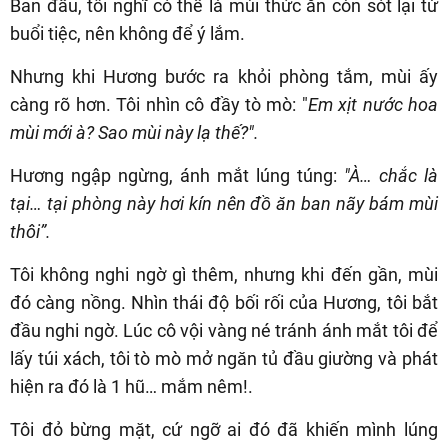
Ban đầu, tôi nghĩ có thể là mùi thức ăn còn sót lại từ
buổi tiệc, nên không để ý lắm.
Nhưng khi Hương bước ra khỏi phòng tắm, mùi ấy
càng rõ hơn. Tôi nhìn cô đầy tò mò: "
Em xịt nước hoa
mùi mới à? Sao mùi này lạ thế?".
Hương ngập ngừng, ánh mắt lúng túng:
"À… chắc là
tại… tại phòng này hơi kín nên đồ ăn ban nãy bám mùi
thôi”.
Tôi không nghi ngờ gì thêm, nhưng khi đến gần, mùi
đó càng nồng. Nhìn thái độ bối rối của Hương, tôi bắt
đầu nghi ngờ. Lúc cô vội vàng né tránh ánh mắt tôi để
lấy túi xách, tôi tò mò mở ngăn tủ đầu giường và phát
hiện ra đó là 1 hũ… mắm nêm!.
Tôi đỏ bừng mặt, cứ ngỡ ai đó đã khiến mình lúng