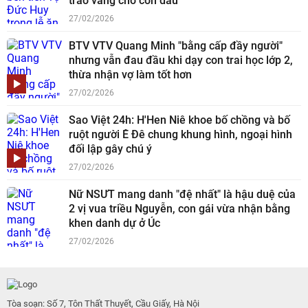
trao vàng cho con dâu
27/02/2026
BTV VTV Quang Minh "bằng cấp đầy người"
nhưng vẫn đau đầu khi dạy con trai học lớp 2,
thừa nhận vợ làm tốt hơn
27/02/2026
Sao Việt 24h: H'Hen Niê khoe bố chồng và bố
ruột người Ê Đê chung khung hình, ngoại hình
đối lập gây chú ý
27/02/2026
Nữ NSƯT mang danh "đệ nhất" là hậu duệ của
2 vị vua triều Nguyễn, con gái vừa nhận bằng
khen danh dự ở Úc
27/02/2026
Tòa soạn: Số 7, Tôn Thất Thuyết, Cầu Giấy, Hà Nội