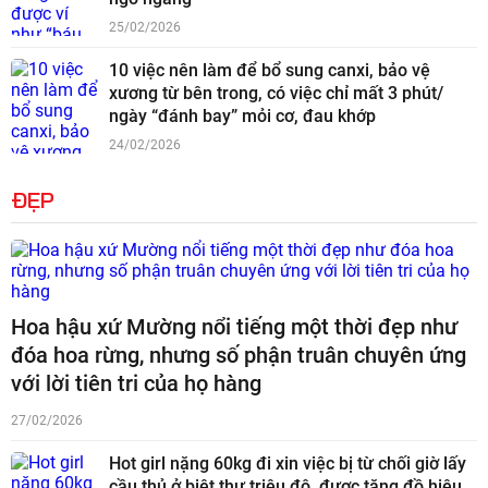
25/02/2026
10 việc nên làm để bổ sung canxi, bảo vệ
xương từ bên trong, có việc chỉ mất 3 phút/
ngày “đánh bay” mỏi cơ, đau khớp
24/02/2026
ĐẸP
Hoa hậu xứ Mường nổi tiếng một thời đẹp như
đóa hoa rừng, nhưng số phận truân chuyên ứng
với lời tiên tri của họ hàng
27/02/2026
Hot girl nặng 60kg đi xin việc bị từ chối giờ lấy
cầu thủ ở biệt thự triệu đô, được tặng đồ hiệu