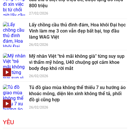
800 triệu
27/02/2026
Lấy chồng cầu thủ đình đám, Hoa khôi Đại học
Vinh làm mẹ 3 con vẫn đẹp bất bại, top đầu
làng WAG Việt
26/02/2026
Mỹ nhân Việt "trẻ mãi không già" từng suy sụp
vì thẩm mỹ hỏng, U40 chuộng gợi cảm khoe
body đẹp khó rời mắt
26/02/2026
Tủ đồ giao mùa không thể thiếu 7 xu hướng áo
khoác mỏng, diện lên xinh không thể tả, phối
đồ gì cũng hợp
26/02/2026
YÊU