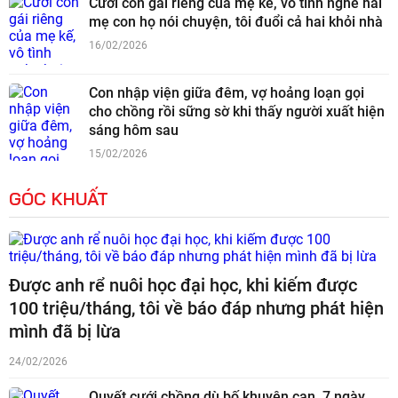
Cưới con gái riêng của mẹ kế, vô tình nghe hai
mẹ con họ nói chuyện, tôi đuổi cả hai khỏi nhà
16/02/2026
Con nhập viện giữa đêm, vợ hoảng loạn gọi
cho chồng rồi sững sờ khi thấy người xuất hiện
sáng hôm sau
15/02/2026
GÓC KHUẤT
Được anh rể nuôi học đại học, khi kiếm được
100 triệu/tháng, tôi về báo đáp nhưng phát hiện
mình đã bị lừa
24/02/2026
Quyết cưới chồng dù bố khuyên can, 7 ngày