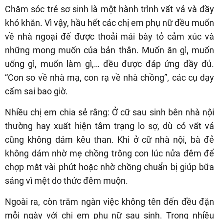
Chăm sóc trẻ sơ sinh là một hành trình vất vả và đầy
khó khăn. Vì vậy, hầu hết các chị em phụ nữ đều muốn
về nhà ngoại để được thoải mái bày tỏ cảm xúc và
những mong muốn của bản thân. Muốn ăn gì, muốn
uống gì, muốn làm gì,… đều được đáp ứng đầy đủ.
“Con so về nhà mạ, con rạ về nhà chồng”, các cụ dạy
cấm sai bao giờ.
Nhiều chị em chia sẻ rằng: Ở cữ sau sinh bên nhà nội
thường hay xuất hiện tâm trạng lo sợ, dù có vất vả
cũng không dám kêu than. Khi ở cữ nhà nội, bà đẻ
không dám nhờ mẹ chồng trông con lúc nửa đêm để
chợp mắt vài phút hoặc nhờ chồng chuẩn bị giúp bữa
sáng vì mệt do thức đêm muộn.
Ngoài ra, còn trăm ngàn việc không tên đến đều đặn
mỗi ngày với chị em phụ nữ sau sinh. Trong nhiều