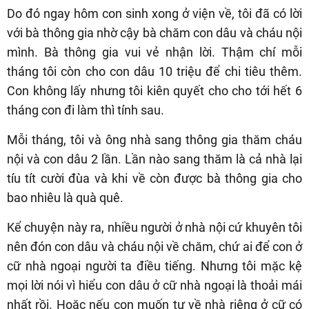
Do đó ngay hôm con sinh xong ở viện về, tôi đã có lời
với bà thông gia nhờ cậy bà chăm con dâu và cháu nội
mình. Bà thông gia vui vẻ nhận lời. Thậm chí mỗi
tháng tôi còn cho con dâu 10 triệu để chi tiêu thêm.
Con không lấy nhưng tôi kiên quyết cho cho tới hết 6
tháng con đi làm thì tính sau.
Mỗi tháng, tôi và ông nhà sang thông gia thăm cháu
nội và con dâu 2 lần. Lần nào sang thăm là cả nhà lại
tíu tít cười đùa và khi về còn được bà thông gia cho
bao nhiêu là quà quê.
Kể chuyện này ra, nhiều người ở nhà nội cứ khuyên tôi
nên đón con dâu và cháu nội về chăm, chứ ai để con ở
cữ nhà ngoại người ta điều tiếng. Nhưng tôi mặc kệ
mọi lời nói vì hiểu con dâu ở cữ nhà ngoại là thoải mái
nhất rồi. Hoặc nếu con muốn tự về nhà riêng ở cữ có