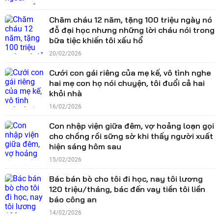
Chăm cháu 12 năm, tặng 100 triệu ngày nó
đỗ đại học nhưng những lời cháu nói trong
bữa tiệc khiến tôi xấu hổ
20/02/2026
Cưới con gái riêng của mẹ kế, vô tình nghe
hai mẹ con họ nói chuyện, tôi đuổi cả hai
khỏi nhà
16/02/2026
Con nhập viện giữa đêm, vợ hoảng loạn gọi
cho chồng rồi sững sờ khi thấy người xuất
hiện sáng hôm sau
15/02/2026
Bác bán bò cho tôi đi học, nay tôi lương
120 triệu/tháng, bác đến vay tiền tôi liền
báo công an
14/02/2026