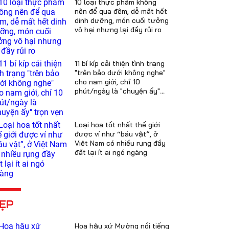
10 loại thực phẩm không
nên để qua đêm, dễ mất hết
dinh dưỡng, món cuối tưởng
vô hại nhưng lại đầy rủi ro
11 bí kíp cải thiện tình trạng
"trên bảo dưới không nghe"
cho nam giới, chỉ 10
phút/ngày là "chuyện ấy"
trọn vẹn
Loại hoa tốt nhất thế giới
được ví như “báu vật”, ở
Việt Nam có nhiều rụng đầy
đất lại ít ai ngó ngàng
ẸP
Hoa hậu xứ Mường nổi tiếng