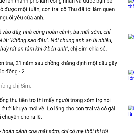
 quê lên thành phố làm công nhân và được bạn bè
a ở được một tuần, con trai cô Thu đã tới làm quen
 người yêu của anh.
quê vào đây, nhà cũng hoàn cảnh, ba mất sớm, chỉ
 là: ‘Không sao đâu’. Nói chung anh an ủi nhiều,
thấy rất an tâm khi ở bên anh”
, chị Sim chia sẻ.
hồng chị Sim.
ng thu tiền trọ thì mấy người trong xóm trọ nói
g ở tới khuya mới về. Lo lắng cho con trai và cô gái
i chuyện cho ra lẽ.
 hoàn cảnh cha mất sớm, chỉ có mẹ thôi thì tôi