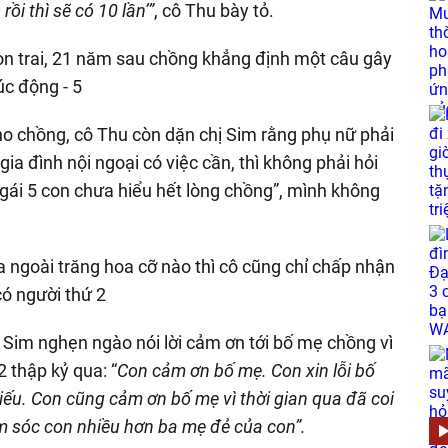
ồi thì sẽ có 10 lần’”
, cô Thu bày tỏ.
ho chồng, cô Thu còn dặn chị Sim rằng phụ nữ phải
gia đình nội ngoại có việc cần, thì không phải hỏi
“gái 5 con chưa hiểu hết lòng chồng”, mình không
ra ngoài trăng hoa cỡ nào thì cô cũng chỉ chấp nhận
có người thứ 2
ị Sim nghẹn ngào nói lời cảm ơn tới bố mẹ chồng vì
 thập kỷ qua: “
Con cảm ơn bố mẹ. Con xin lỗi bố
ếu. Con cũng cảm ơn bố mẹ vì thời gian qua đã coi
m sóc con nhiều hơn ba mẹ đẻ của con”.