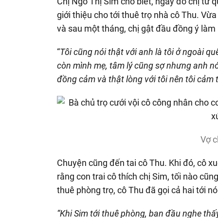
Chị Ngô Thị Sim cho biết, ngày đó chị từ
giới thiệu cho tới thuê trọ nhà cô Thu. Vừ
và sau một tháng, chị gật đầu đồng ý làm
“
Tôi cũng nói thật với anh là tôi ở ngoài 
còn mình mẹ, tâm lý cũng sợ nhưng anh nói
đồng cảm và thật lòng với tôi nên tôi cảm 
Vợ c
Chuyện cũng đến tai cô Thu. Khi đó, cô xuố
rằng con trai cô thích chị Sim, tối nào cũn
thuê phòng trọ, cô Thu đã gọi cả hai tới nó
“Khi Sim tới thuê phòng, ban đầu nghe thấy