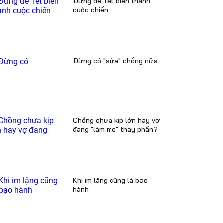
Đừng để Tết biến thành
cuộc chiến
Đừng có "sửa" chồng nữa
Chồng chưa kịp lớn hay vợ
đang "làm mẹ" thay phần?
Khi im lặng cũng là bạo
hành