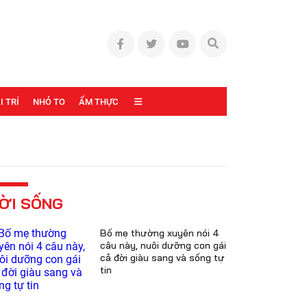
I TRÍ
NHỎ TO
ẨM THỰC
ỜI SỐNG
Bố mẹ thường xuyên nói 4
câu này, nuôi dưỡng con gái
cả đời giàu sang và sống tự
tin