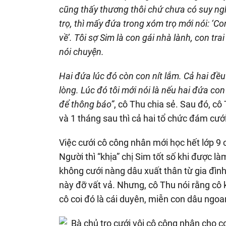
cũng thấy thương thôi chứ chưa có suy ngh
trọ, thì mấy đứa trong xóm trọ mới nói: ‘Con
về’. Tôi sợ Sim là con gái nhà lành, con tra
nói chuyện.
Hai đứa lúc đó còn con nít lắm. Cả hai đều
lòng. Lúc đó tôi mới nói là nếu hai đứa con
để thông báo”
, cô Thu chia sẻ. Sau đó, c
và 1 tháng sau thì cả hai tổ chức đám cướ
Việc cưới cô công nhân mới học hết lớp 9 c
Người thì “khịa” chị Sim tốt số khi được l
không cưới nàng dâu xuất thân từ gia đình
này đỡ vất vả. Nhưng, cô Thu nói rằng cô
cô coi đó là cái duyên, miễn con dâu ngoa