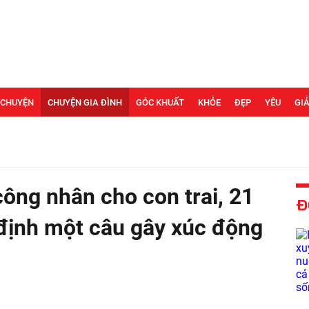
 CHUYỆN
CHUYỆN GIA ĐÌNH
GÓC KHUẤT
KHỎE
ĐẸP
YÊU
GIẢ
công nhân cho con trai, 21
Đ
định một câu gây xúc động