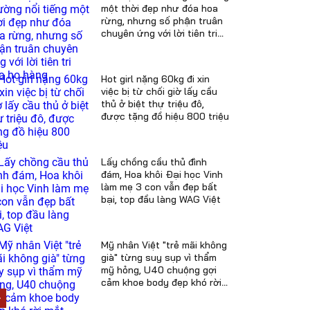
một thời đẹp như đóa hoa
rừng, nhưng số phận truân
chuyên ứng với lời tiên tri
của họ hàng
Hot girl nặng 60kg đi xin
việc bị từ chối giờ lấy cầu
thủ ở biệt thự triệu đô,
được tặng đồ hiệu 800 triệu
Lấy chồng cầu thủ đình
đám, Hoa khôi Đại học Vinh
làm mẹ 3 con vẫn đẹp bất
bại, top đầu làng WAG Việt
Mỹ nhân Việt "trẻ mãi không
già" từng suy sụp vì thẩm
mỹ hỏng, U40 chuộng gợi
cảm khoe body đẹp khó rời
mắt