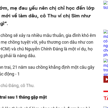
sớm, mẹ đau yếu nên chị chỉ học đến lớp
i mới về làm dâu, cô Thu ví chị Sim như
gì”.
 chồng sẽ xảy ra nhiều mâu thuẫn, gia đình khó êm
 mẹ chồng tuyệt vời, yêu thương con dâu như con
P.HCM) và chú Nguyễn Chính Đáng là một ví dụ, họ
ng phải là nàng dâu.
 chú Đáng, cô Thu.
 trai sau 1 tháng gặp mặt
T