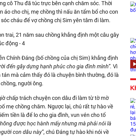
hồng cô Thu đã túc trực bên cạnh chăm sóc. Thời
uần áo cho chị, mẹ chồng thì nấu ăn tẩm bổ cho con
sóc cháu để vợ chồng chị Sim yên tâm đi làm.
yễn Chính Đáng (bố chồng của chị Sim) khẳng định
ười đến gây dựng hạnh phúc cho gia đình mình”.
Vì
n tán mà cảm thấy đó là chuyện bình thường, đó là
 chồng, người ông.
K
iờ chấp trách chuyện con dâu đi làm từ tờ mờ
ho bố mẹ chồng chăm. Ngược lại, chú rất tự hào về
iếm tiền là để lo cho gia đình, vun vén cho tổ
 không được học hành mấy nhưng mà phải nói là
 người con dâu này”
, chú Đáng tự hào khi nói về