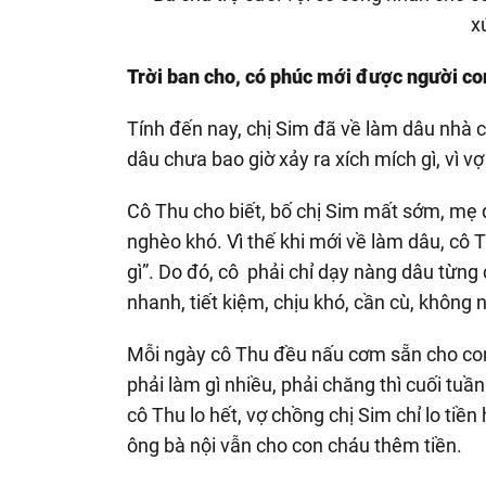
Trời ban cho, có phúc mới được người co
Tính đến nay, chị Sim đã về làm dâu nhà
dâu chưa bao giờ xảy ra xích mích gì, vì v
Cô Thu cho biết, bố chị Sim mất sớm, mẹ đ
nghèo khó. Vì thế khi mới về làm dâu, cô T
gì”. Do đó, cô phải chỉ dạy nàng dâu từng
nhanh, tiết kiệm, chịu khó, cần cù, không n
Mỗi ngày cô Thu đều nấu cơm sẵn cho con
phải làm gì nhiều, phải chăng thì cuối tuầ
cô Thu lo hết, vợ chồng chị Sim chỉ lo tiề
ông bà nội vẫn cho con cháu thêm tiền.