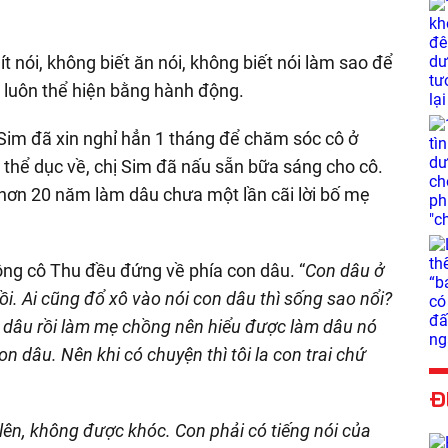
ít nói, không biết ăn nói, không biết nói làm sao để
ị luôn thể hiện bằng hành động.
 Sim đã xin nghỉ hẳn 1 tháng để chăm sóc cô ở
p thể dục về, chị Sim đã nấu sẵn bữa sáng cho cô.
 hơn 20 năm làm dâu chưa một lần cãi lời bố mẹ
ồng cô Thu đều đứng về phía con dâu. “
Con dâu ở
ồi. Ai cũng đổ xô vào nói con dâu thì sống sao nổi?
àm dâu rồi làm mẹ chồng nên hiểu được làm dâu nó
n dâu. Nên khi có chuyện thì tôi la con trai chứ
Đ
ên, không được khóc. Con phải có tiếng nói của