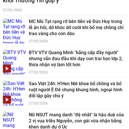
khôi Thường Tín góp ý
27/02/2026
MC Mù Tạt rạng rỡ bên tiền vệ Đức Huy trong
lễ ăn hỏi, dở khóc dở cười khi bố mẹ chồng chỉ
trao vàng cho con dâu
27/02/2026
BTV VTV Quang Minh "bằng cấp đầy người"
nhưng vẫn đau đầu khi dạy con trai học lớp 2,
thừa nhận vợ làm tốt hơn
27/02/2026
Sao Việt 24h: H'Hen Niê khoe bố chồng và bố
ruột người Ê Đê chung khung hình, ngoại hình
đối lập gây chú ý
27/02/2026
Nữ NSƯT mang danh "đệ nhất" là hậu duệ của
2 vị vua triều Nguyễn, con gái vừa nhận bằng
khen danh dự ở Úc