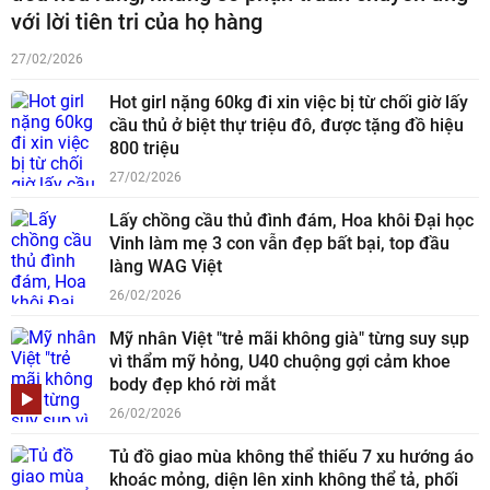
với lời tiên tri của họ hàng
27/02/2026
Hot girl nặng 60kg đi xin việc bị từ chối giờ lấy
cầu thủ ở biệt thự triệu đô, được tặng đồ hiệu
800 triệu
27/02/2026
Lấy chồng cầu thủ đình đám, Hoa khôi Đại học
Vinh làm mẹ 3 con vẫn đẹp bất bại, top đầu
làng WAG Việt
26/02/2026
Mỹ nhân Việt "trẻ mãi không già" từng suy sụp
vì thẩm mỹ hỏng, U40 chuộng gợi cảm khoe
body đẹp khó rời mắt
26/02/2026
Tủ đồ giao mùa không thể thiếu 7 xu hướng áo
khoác mỏng, diện lên xinh không thể tả, phối