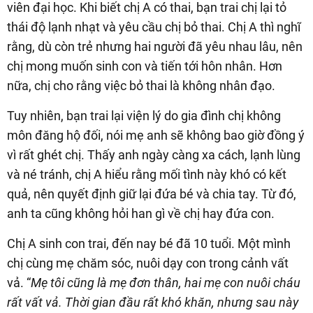
viên đại học. Khi biết chị A có thai, bạn trai chị lại tỏ
thái độ lạnh nhạt và yêu cầu chị bỏ thai. Chị A thì nghĩ
rằng, dù còn trẻ nhưng hai người đã yêu nhau lâu, nên
chị mong muốn sinh con và tiến tới hôn nhân. Hơn
nữa, chị cho rằng việc bỏ thai là không nhân đạo.
Tuy nhiên, bạn trai lại viện lý do gia đình chị không
môn đăng hộ đối, nói mẹ anh sẽ không bao giờ đồng ý
vì rất ghét chị. Thấy anh ngày càng xa cách, lạnh lùng
và né tránh, chị A hiểu rằng mối tình này khó có kết
quả, nên quyết định giữ lại đứa bé và chia tay. Từ đó,
anh ta cũng không hỏi han gì về chị hay đứa con.
Chị A sinh con trai, đến nay bé đã 10 tuổi. Một mình
chị cùng mẹ chăm sóc, nuôi dạy con trong cảnh vất
vả. “
Mẹ tôi cũng là mẹ đơn thân, hai mẹ con nuôi cháu
rất vất vả. Thời gian đầu rất khó khăn, nhưng sau này