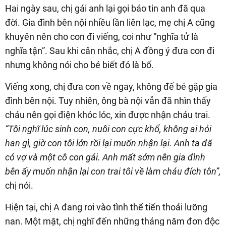
Hai ngày sau, chị gái anh lại gọi báo tin anh đã qua
đời. Gia đình bên nội nhiều lần liên lạc, mẹ chị A cũng
khuyên nên cho con đi viếng, coi như “nghĩa tử là
nghĩa tận”. Sau khi cân nhắc, chị A đồng ý đưa con đi
nhưng không nói cho bé biết đó là bố.
Viếng xong, chị đưa con về ngay, không để bé gặp gia
đình bên nội. Tuy nhiên, ông bà nội vẫn đã nhìn thấy
cháu nên gọi điện khóc lóc, xin được nhận cháu trai.
“Tôi nghĩ lúc sinh con, nuôi con cực khổ, không ai hỏi
han gì, giờ con tôi lớn rồi lại muốn nhận lại. Anh ta đã
có vợ và một cô con gái. Anh mất sớm nên gia đình
bên ấy muốn nhận lại con trai tôi về làm cháu đích tôn”,
chị nói.
Hiện tại, chị A đang rơi vào tình thế tiến thoái lưỡng
nan. Một mặt, chị nghĩ đến những tháng năm đơn độc