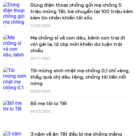
Dùng điện thoại chồng gửi mẹ chồng 5
triệu mừng Tết, bà chuyển lại 100 triệu kèm
kèm tin nhắn khiến tôi sốc
10/02/2026
Mẹ chồng sỉ vả con dâu, bênh con trai đi
với gái lạ, lộ clip mới khiến dư luận trái
chiều
30/11/-0001
Tôi mừng sinh nhật mẹ chồng 0,1 chỉ vàng,
thấy quà chị dâu tặng, chồng tôi liền nổi
nóng
05/02/2026
Bố mẹ tôi lo Tết
04/02/2026
3 năm về ăn Tết đều bị mẹ chồng mắng