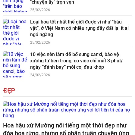
"chuyện ấy" trọn vẹn
25/02/2026
Loại hoa tốt nhất thế giới được ví như “báu
vật”, ở Việt Nam có nhiều rụng đầy đất lại ít ai
ngó ngàng
25/02/2026
10 việc nên làm để bổ sung canxi, bảo vệ
xương từ bên trong, có việc chỉ mất 3 phút/
ngày “đánh bay” mỏi cơ, đau khớp
24/02/2026
ĐẸP
Hoa hậu xứ Mường nổi tiếng một thời đẹp như
đóa hoa rừng, nhưng số phận truân chuyên ứng