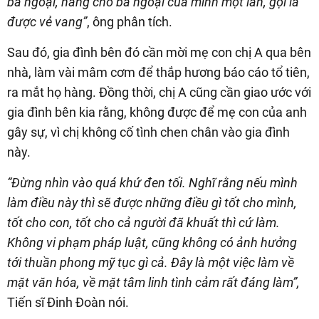
bà ngoại, nâng cho bà ngoại của mình một lần, gọi là
được vẻ vang”
, ông phân tích.
Sau đó, gia đình bên đó cần mời mẹ con chị A qua bên
nhà, làm vài mâm cơm để thắp hương báo cáo tổ tiên,
ra mắt họ hàng. Đồng thời, chị A cũng cần giao ước với
gia đình bên kia rằng, không được để mẹ con của anh
gây sự, vì chị không cố tình chen chân vào gia đình
này.
“Đừng nhìn vào quá khứ đen tối. Nghĩ rằng nếu mình
làm điều này thì sẽ được những điều gì tốt cho mình,
tốt cho con, tốt cho cả người đã khuất thì cứ làm.
Không vi phạm pháp luật, cũng không có ảnh hưởng
tới thuần phong mỹ tục gì cả. Đây là một việc làm về
mặt văn hóa, về mặt tâm linh tình cảm rất đáng làm”,
Tiến sĩ Đinh Đoàn nói.