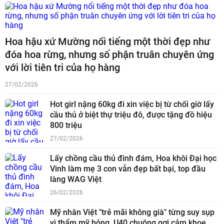
Hoa hậu xứ Mường nổi tiếng một thời đẹp như
đóa hoa rừng, nhưng số phận truân chuyên ứng
với lời tiên tri của họ hàng
27/02/2026
Hot girl nặng 60kg đi xin việc bị từ chối giờ lấy
cầu thủ ở biệt thự triệu đô, được tặng đồ hiệu
800 triệu
27/02/2026
Lấy chồng cầu thủ đình đám, Hoa khôi Đại học
Vinh làm mẹ 3 con vẫn đẹp bất bại, top đầu
làng WAG Việt
26/02/2026
Mỹ nhân Việt "trẻ mãi không già" từng suy sụp
vì thẩm mỹ hỏng, U40 chuộng gợi cảm khoe