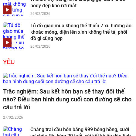
body đẹp khó rời mắt
26/02/2026
Tủ đồ giao mùa không thể thiếu 7 xu hướng áo
khoác mỏng, diện lên xinh không thể tả, phối
đồ gì cũng hợp
26/02/2026
YÊU
Trắc nghiệm: Sau kết hôn bạn sẽ thay đổi thế
nào? Điều bạn hình dung cuối con đường sẽ cho
câu trả lời
27/02/2026
Chàng trai cầu hôn bằng 999 bông hồng, cưới
vợ châu Phi kém 20 tuổi, cái kết khiến dân tình