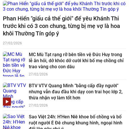
Phan Hiển "giấu cả thế giới" để yêu Khánh Thi
trước khi có 3 con chung, từng bị mẹ vợ là hoa
khôi Thường Tín góp ý
27/02/2026
MC Mù Tạt rạng rỡ bên tiền vệ Đức Huy trong
lễ ăn hỏi, dở khóc dở cười khi bố mẹ chồng chỉ
trao vàng cho con dâu
27/02/2026
BTV VTV Quang Minh "bằng cấp đầy người"
nhưng vẫn đau đầu khi dạy con trai học lớp 2,
thừa nhận vợ làm tốt hơn
27/02/2026
Sao Việt 24h: H'Hen Niê khoe bố chồng và bố
ruột người Ê Đê chung khung hình, ngoại hình
đối lập gây chú ý