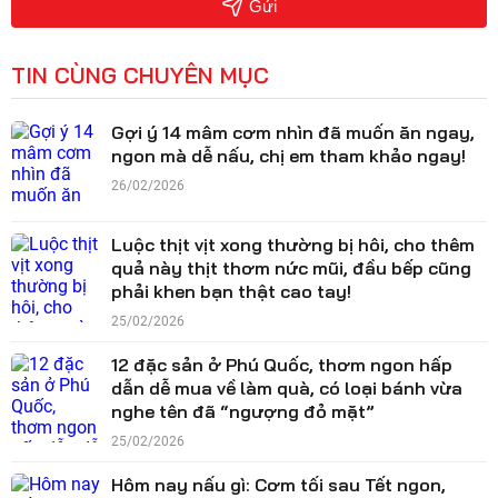
Gửi
TIN CÙNG CHUYÊN MỤC
Gợi ý 14 mâm cơm nhìn đã muốn ăn ngay,
ngon mà dễ nấu, chị em tham khảo ngay!
26/02/2026
Luộc thịt vịt xong thường bị hôi, cho thêm
quả này thịt thơm nức mũi, đầu bếp cũng
phải khen bạn thật cao tay!
25/02/2026
12 đặc sản ở Phú Quốc, thơm ngon hấp
dẫn dễ mua về làm quà, có loại bánh vừa
nghe tên đã “ngượng đỏ mặt”
25/02/2026
Hôm nay nấu gì: Cơm tối sau Tết ngon,