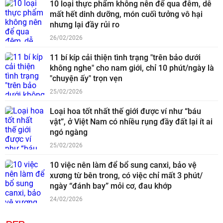
10 loại thực phẩm không nên để qua đêm, dễ
mất hết dinh dưỡng, món cuối tưởng vô hại
nhưng lại đầy rủi ro
26/02/2026
11 bí kíp cải thiện tình trạng "trên bảo dưới
không nghe" cho nam giới, chỉ 10 phút/ngày là
"chuyện ấy" trọn vẹn
25/02/2026
Loại hoa tốt nhất thế giới được ví như “báu
vật”, ở Việt Nam có nhiều rụng đầy đất lại ít ai
ngó ngàng
25/02/2026
10 việc nên làm để bổ sung canxi, bảo vệ
xương từ bên trong, có việc chỉ mất 3 phút/
ngày “đánh bay” mỏi cơ, đau khớp
24/02/2026