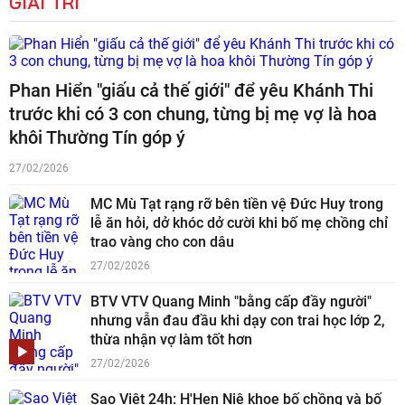
GIẢI TRÍ
Phan Hiển "giấu cả thế giới" để yêu Khánh Thi
trước khi có 3 con chung, từng bị mẹ vợ là hoa
khôi Thường Tín góp ý
27/02/2026
MC Mù Tạt rạng rỡ bên tiền vệ Đức Huy trong
lễ ăn hỏi, dở khóc dở cười khi bố mẹ chồng chỉ
trao vàng cho con dâu
27/02/2026
BTV VTV Quang Minh "bằng cấp đầy người"
nhưng vẫn đau đầu khi dạy con trai học lớp 2,
thừa nhận vợ làm tốt hơn
27/02/2026
Sao Việt 24h: H'Hen Niê khoe bố chồng và bố