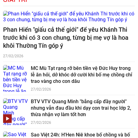
Phan Hiển "giấu cả thế giới" để yêu Khánh Thi
trước khi có 3 con chung, từng bị mẹ vợ là hoa
khôi Thường Tín góp ý
27/02/2026
MC Mù Tạt rạng rỡ bên tiền vệ Đức Huy trong
lễ ăn hỏi, dở khóc dở cười khi bố mẹ chồng chỉ
trao vàng cho con dâu
27/02/2026
BTV VTV Quang Minh "bằng cấp đầy người"
nhưng vẫn đau đầu khi dạy con trai học lớp 2,
thừa nhận vợ làm tốt hơn
27/02/2026
Sao Việt 24h: H'Hen Niê khoe bố chồng và bố