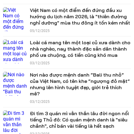
Việt Nam có một điểm đến đứng đầu xu
hướng du lịch năm 2026, là "thiên đường
nghỉ dưỡng" mùa thu đông ít tốn kém nhất
05/12/2025
Loài cá mang tên một loại củ xưa dành cho
nhà nghèo, nay thành đặc sản dân thành
phố ưa chuộng, có tiền cũng khó mua
03/12/2025
Nơi nào được mệnh danh “Bali thu nhỏ”
của Việt Nam, có tên khe “ngượng đỏ mặt”
nhưng lên hình tuyệt đẹp, giới trẻ thích
mê?
03/12/2025
Đi tìm 3 quán mì vằn thắn lâu đời ngon nổi
tiếng Thủ đô: Có quán mệnh danh là "siêu
chảnh", chỉ bán vài tiếng là hết sạch