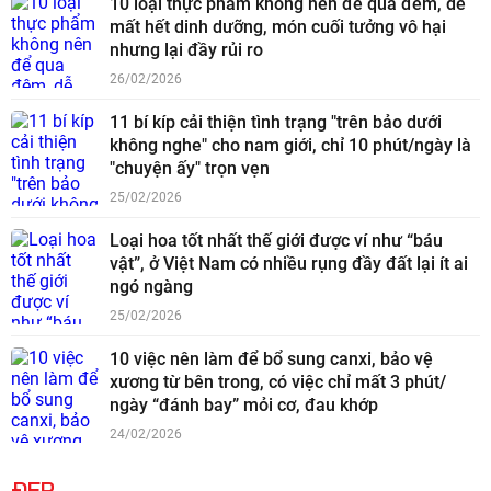
10 loại thực phẩm không nên để qua đêm, dễ
mất hết dinh dưỡng, món cuối tưởng vô hại
nhưng lại đầy rủi ro
26/02/2026
11 bí kíp cải thiện tình trạng "trên bảo dưới
không nghe" cho nam giới, chỉ 10 phút/ngày là
"chuyện ấy" trọn vẹn
25/02/2026
Loại hoa tốt nhất thế giới được ví như “báu
vật”, ở Việt Nam có nhiều rụng đầy đất lại ít ai
ngó ngàng
25/02/2026
10 việc nên làm để bổ sung canxi, bảo vệ
xương từ bên trong, có việc chỉ mất 3 phút/
ngày “đánh bay” mỏi cơ, đau khớp
24/02/2026
ĐẸP