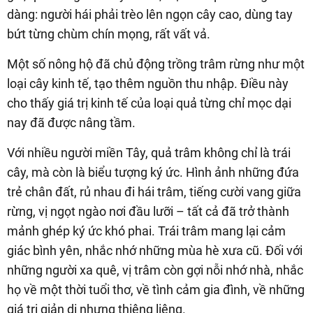
dàng: người hái phải trèo lên ngọn cây cao, dùng tay
bứt từng chùm chín mọng, rất vất vả.
Một số nông hộ đã chủ động trồng trâm rừng như một
loại cây kinh tế, tạo thêm nguồn thu nhập. Điều này
cho thấy giá trị kinh tế của loại quả từng chỉ mọc dại
nay đã được nâng tầm.
Với nhiều người miền Tây, quả trâm không chỉ là trái
cây, mà còn là biểu tượng ký ức. Hình ảnh những đứa
trẻ chân đất, rủ nhau đi hái trâm, tiếng cười vang giữa
rừng, vị ngọt ngào nơi đầu lưỡi – tất cả đã trở thành
mảnh ghép ký ức khó phai. Trái trâm mang lại cảm
giác bình yên, nhắc nhớ những mùa hè xưa cũ. Đối với
những người xa quê, vị trâm còn gợi nỗi nhớ nhà, nhắc
họ về một thời tuổi thơ, về tình cảm gia đình, về những
giá trị giản dị nhưng thiêng liêng.