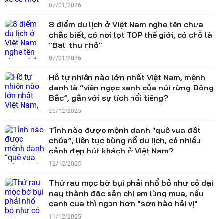
07/01/2026
8 điểm du lịch ở Việt Nam nghe tên chưa
chắc biết, có nơi lọt TOP thế giới, có chỗ là
"Bali thu nhỏ"
07/01/2026
Hồ tự nhiên nào lớn nhất Việt Nam, mệnh
danh là “viên ngọc xanh của núi rừng Đông
Bắc”, gắn với sự tích nổi tiếng?
26/12/2025
Tỉnh nào được mệnh danh “quê vua đất
chúa”, liên tục bùng nổ du lịch, có nhiều
cảnh đẹp hút khách ở Việt Nam?
12/12/2025
Thứ rau mọc bờ bụi phải nhổ bỏ như cỏ dại
nay thành đặc sản chị em lùng mua, nấu
canh cua thì ngon hơn "sơn hào hải vị"
11/12/2025