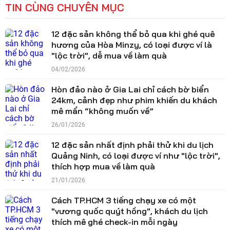
TIN CÙNG CHUYÊN MỤC
12 đặc sản không thể bỏ qua khi ghé quê
hương của Hòa Minzy, có loại được ví là
"lộc trời", dễ mua về làm quà
04/02/2026
Hòn đảo nào ở Gia Lai chỉ cách bờ biển
24km, cảnh đẹp như phim khiến du khách
mê mẩn “không muốn về”
26/01/2026
12 đặc sản nhất định phải thử khi du lịch
Quảng Ninh, có loại được ví như "lộc trời",
thích hợp mua về làm quà
21/01/2026
Cách TP.HCM 3 tiếng chạy xe có một
"vương quốc quýt hồng", khách du lịch
thích mê ghé check-in mỗi ngày