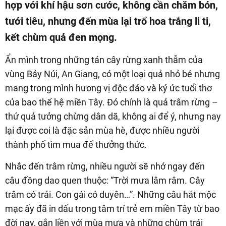
hợp với khí hậu sơn cước, không cần chăm bón,
tưới tiêu, nhưng đến mùa lại trổ hoa trắng li ti,
kết chùm quả đen mọng.
Ẩn mình trong những tán cây rừng xanh thẫm của
vùng Bảy Núi, An Giang, có một loại quả nhỏ bé nhưng
mang trong mình hương vị độc đáo và ký ức tuổi thơ
của bao thế hệ miền Tây. Đó chính là quả trâm rừng –
thứ quả tưởng chừng dân dã, không ai để ý, nhưng nay
lại được coi là đặc sản mùa hè, được nhiều người
thành phố tìm mua để thưởng thức.
Nhắc đến trâm rừng, nhiều người sẽ nhớ ngay đến
câu đồng dao quen thuộc: “Trời mưa lâm râm. Cây
trâm có trái. Con gái có duyên…”. Những câu hát mộc
mạc ấy đã in dấu trong tâm trí trẻ em miền Tây từ bao
đời nay, gắn liền với mùa mưa và những chùm trái