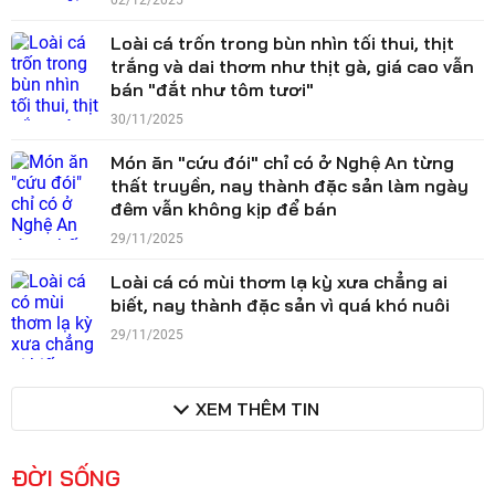
02/12/2025
Loài cá trốn trong bùn nhìn tối thui, thịt
trắng và dai thơm như thịt gà, giá cao vẫn
bán "đắt như tôm tươi"
30/11/2025
Món ăn "cứu đói" chỉ có ở Nghệ An từng
thất truyền, nay thành đặc sản làm ngày
đêm vẫn không kịp để bán
29/11/2025
Loài cá có mùi thơm lạ kỳ xưa chẳng ai
biết, nay thành đặc sản vì quá khó nuôi
29/11/2025
XEM THÊM TIN
ĐỜI SỐNG