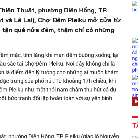
 Thiện Thuật, phường Diên Hồng, TP.
ật và Lê Lai), Chợ Đêm Pleiku mở cửa từ
ến tận quá nửa đêm, thậm chí có những
trầm mặc, tĩnh lặng khi màn đêm buông xuống, lại
u sắc tại Chợ Đêm Pleiku. Nơi đây không chỉ là
òn là điểm đến lý tưởng cho những ai muốn khám
ặc trưng của phố núi. Từ khoảng 17h chiều, khi
êm Pleiku như một thỏi nam châm thu hút cả du
ột bức tranh đối lập hoàn toàn với sự yên bình
T
uật, phường Diên Hồng, TP. Pleiku (giao lộ Nguyễn