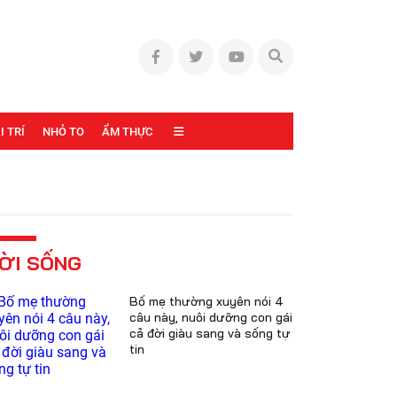
I TRÍ
NHỎ TO
ẨM THỰC
ỜI SỐNG
Bố mẹ thường xuyên nói 4
câu này, nuôi dưỡng con gái
cả đời giàu sang và sống tự
tin