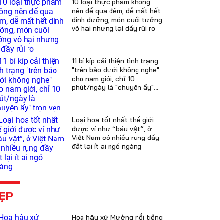
10 loại thực phẩm không
nên để qua đêm, dễ mất hết
dinh dưỡng, món cuối tưởng
vô hại nhưng lại đầy rủi ro
11 bí kíp cải thiện tình trạng
"trên bảo dưới không nghe"
cho nam giới, chỉ 10
phút/ngày là "chuyện ấy"
trọn vẹn
Loại hoa tốt nhất thế giới
được ví như “báu vật”, ở
Việt Nam có nhiều rụng đầy
đất lại ít ai ngó ngàng
ẸP
Hoa hậu xứ Mường nổi tiếng