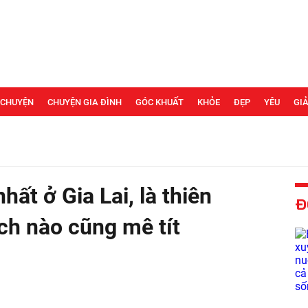
 CHUYỆN
CHUYỆN GIA ĐÌNH
GÓC KHUẤT
KHỎE
ĐẸP
YÊU
GIẢ
ất ở Gia Lai, là thiên
Đ
h nào cũng mê tít