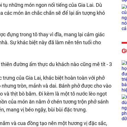
i tụ những món ngon nổi tiếng của Gia Lai. Dù
ủa các món ăn chắc chắn sẽ để lại ấn tượng khó
c đựng trong tô thay vì đĩa, mang lại cảm giác
nhà. Sự khác biệt này đã làm nên tên tuổi cho
G
c trưng của Gia Lai, khác biệt hoàn toàn với phở
o nhưng tròn, mảnh và dai. Bánh phở được cho vào
eo và thịt bò bằm. Đi kèm là một tô nước lèo ngọt
h hồn của món ăn nằm ở chén tương trộn phở sánh
n, mang vị béo ngậy, bùi bùi đặc trưng.
mắm và cua đồng tạo nên một hương vị đặc sắc,