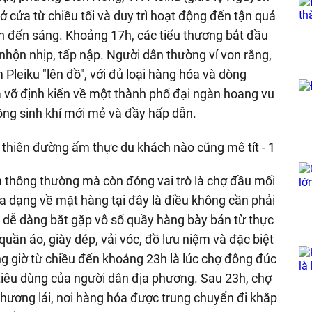
 cửa từ chiều tối và duy trì hoạt động đến tận quá
 đến sáng. Khoảng 17h, các tiểu thương bắt đầu
nhộn nhịp, tấp nập. Người dân thường ví von rằng,
Pleiku "lên đồ", với đủ loại hàng hóa và dòng
 vỡ định kiến về một thành phố đại ngàn hoang vu
ồng sinh khí mới mẻ và đầy hấp dẫn.
 thông thường mà còn đóng vai trò là chợ đầu mối
đa dạng về mặt hàng tại đây là điều không cần phải
 dễ dàng bắt gặp vô số quầy hàng bày bán từ thực
uần áo, giày dép, vải vóc, đồ lưu niệm và đặc biệt
ng giờ từ chiều đến khoảng 23h là lúc chợ đông đúc
tiêu dùng của người dân địa phương. Sau 23h, chợ
hương lái, nơi hàng hóa được trung chuyển đi khắp