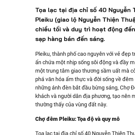
Tọa lạc tại địa chỉ số 40 Nguyễn
Pleiku (giao lộ Nguyễn Thiện Thu
chiều tối và duy trì hoạt động đ
sạp hàng bán đến sáng.
Pleiku, thành phố cao nguyên với vẻ đẹp 
ẩn chứa một nhịp sống sôi động và đầy mà
một trung tâm giao thương sầm uất mà c
phá văn hóa ẩm thực và đời sống về đêm đ
những ánh đèn bắt đầu bừng sáng, Chợ Đ
khách và người dân địa phương, tạo nên m
thường thấy của vùng đất này.
Chợ đêm Pleiku: Tọa độ và quy mô
Tọa lạc tại địa chỉ số 40 Nguyễn Thiện Th