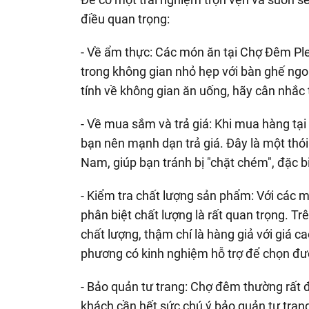
điều quan trọng:
- Về ẩm thực: Các món ăn tại Chợ Đêm Pl
trong không gian nhỏ hẹp với bàn ghế ngo
tính về không gian ăn uống, hãy cân nhắc 
- Về mua sắm và trả giá: Khi mua hàng tại
bạn nên mạnh dạn trả giá. Đây là một thói
Nam, giúp bạn tránh bị "chặt chém", đặc b
- Kiểm tra chất lượng sản phẩm: Với các m
phân biệt chất lượng là rất quan trọng. T
chất lượng, thậm chí là hàng giả với giá c
phương có kinh nghiệm hỗ trợ để chọn đư
- Bảo quản tư trang: Chợ đêm thường rất đô
khách cần hết sức chú ý bảo quản tư trang 