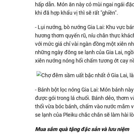
hấp dẫn. Món ăn này có mùi ngai ngái đặ
khi đã hợp khẩu vị thì sẽ rất "ghiền".
- Lụi nướng, bò nướng Gia Lai: Khu vực bán
hương thơm quyến rũ, níu chân thực khách
với mức giá chỉ vài ngàn đồng một xiên nh
những ngày đông se lạnh của Gia Lai, ngồ
xiên nướng nóng hổi chấm tương ớt cay nồn
- Bánh bột lọc nóng Gia Lai: Món bánh này
được gói trong lá chuối. Bánh dẻo, thơm 
thổi vừa bóc bánh, chấm vào nước mắm và 
se lạnh của Pleiku chắc chắn sẽ làm hài l
Mua sắm quà tặng đặc sản và lưu niệm