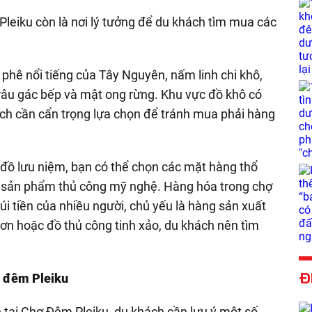
eiku còn là nơi lý tưởng để du khách tìm mua các
 phê nổi tiếng của Tây Nguyên, nấm linh chi khô,
trâu gác bếp và mật ong rừng. Khu vực đồ khô có
ch cần cẩn trọng lựa chọn để tránh mua phải hàng
đồ lưu niệm, bạn có thể chọn các mặt hàng thổ
ác sản phẩm thủ công mỹ nghệ. Hàng hóa trong chợ
úi tiền của nhiều người, chủ yếu là hàng sản xuất
hơn hoặc đồ thủ công tinh xảo, du khách nên tìm
Đ
ợ đêm Pleiku
 tại Chợ Đêm Pleiku, du khách cần lưu ý một số