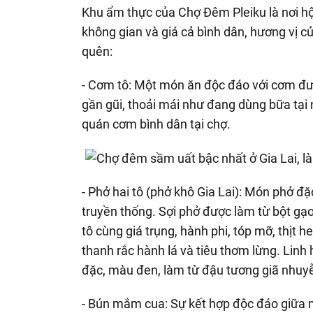
Khu ẩm thực của Chợ Đêm Pleiku là nơi hộ
không gian và giá cả bình dân, hương vị c
quên:
- Cơm tô: Một món ăn độc đáo với cơm đượ
gần gũi, thoải mái như đang dùng bữa tại 
quán cơm bình dân tại chợ.
- Phở hai tô (phở khô Gia Lai): Món phở đặ
truyền thống. Sợi phở được làm từ bột gạ
tô cùng giá trụng, hành phi, tóp mỡ, thịt h
thanh rắc hành lá và tiêu thơm lừng. Lin
đặc, màu đen, làm từ đậu tương giã nhuyễ
- Bún mắm cua: Sự kết hợp độc đáo giữa 