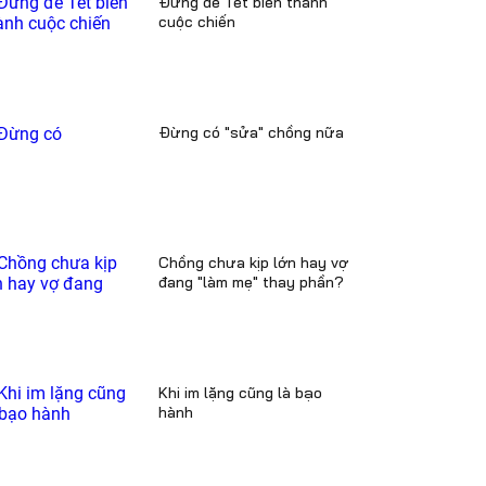
Đừng để Tết biến thành
cuộc chiến
Đừng có "sửa" chồng nữa
Chồng chưa kịp lớn hay vợ
đang "làm mẹ" thay phần?
Khi im lặng cũng là bạo
hành