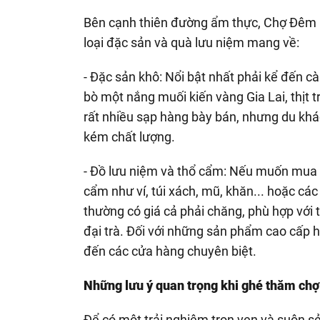
Bên cạnh thiên đường ẩm thực, Chợ Đêm Pl
loại đặc sản và quà lưu niệm mang về:
- Đặc sản khô: Nổi bật nhất phải kể đến cà
bò một nắng muối kiến vàng Gia Lai, thịt 
rất nhiều sạp hàng bày bán, nhưng du khá
kém chất lượng.
- Đồ lưu niệm và thổ cẩm: Nếu muốn mua 
cẩm như ví, túi xách, mũ, khăn... hoặc c
thường có giá cả phải chăng, phù hợp với t
đại trà. Đối với những sản phẩm cao cấp 
đến các cửa hàng chuyên biệt.
Những lưu ý quan trọng khi ghé thăm ch
Để có một trải nghiệm trọn vẹn và suôn sẻ