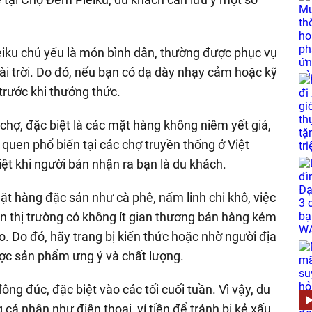
eiku chủ yếu là món bình dân, thường được phục vụ
ài trời. Do đó, nếu bạn có dạ dày nhạy cảm hoặc kỹ
trước khi thưởng thức.
 chợ, đặc biệt là các mặt hàng không niêm yết giá,
 quen phổ biến tại các chợ truyền thống ở Việt
iệt khi người bán nhận ra bạn là du khách.
ặt hàng đặc sản như cà phê, nấm linh chi khô, việc
rên thị trường có không ít gian thương bán hàng kém
ao. Do đó, hãy trang bị kiến thức hoặc nhờ người địa
ợc sản phẩm ưng ý và chất lượng.
ng đúc, đặc biệt vào các tối cuối tuần. Vì vậy, du
cá nhân như điện thoại, ví tiền để tránh bị kẻ xấu