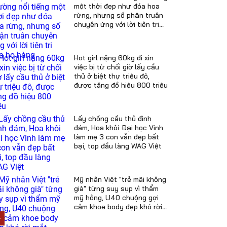
một thời đẹp như đóa hoa
rừng, nhưng số phận truân
chuyên ứng với lời tiên tri
của họ hàng
Hot girl nặng 60kg đi xin
việc bị từ chối giờ lấy cầu
thủ ở biệt thự triệu đô,
được tặng đồ hiệu 800 triệu
Lấy chồng cầu thủ đình
đám, Hoa khôi Đại học Vinh
làm mẹ 3 con vẫn đẹp bất
bại, top đầu làng WAG Việt
Mỹ nhân Việt "trẻ mãi không
già" từng suy sụp vì thẩm
mỹ hỏng, U40 chuộng gợi
cảm khoe body đẹp khó rời
mắt