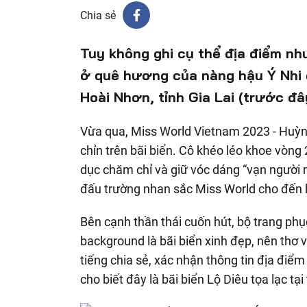
Chia sẻ
Tuy không ghi cụ thể địa điểm n
ở quê hương của nàng hậu Ý Nhi 
Hoài Nhơn, tỉnh Gia Lai (trước đâ
Vừa qua, Miss World Vietnam 2023 - Huỳn
chỉn trên bãi biển. Cô khéo léo khoe vòng 
dục chăm chỉ và giữ vóc dáng “vạn người 
đấu trường nhan sắc Miss World cho đến h
Bên cạnh thần thái cuốn hút, bộ trang ph
background là bãi biển xinh đẹp, nên thơ
tiếng chia sẻ, xác nhận thông tin địa đi
cho biết đây là bãi biển Lộ Diêu tọa lạc 