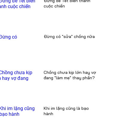
Đừng để Tết biến thành
cuộc chiến
Đừng có "sửa" chồng nữa
Chồng chưa kịp lớn hay vợ
đang "làm mẹ" thay phần?
Khi im lặng cũng là bạo
hành