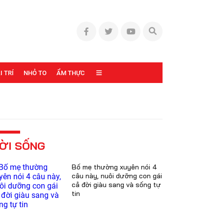
I TRÍ
NHỎ TO
ẨM THỰC
ỜI SỐNG
Bố mẹ thường xuyên nói 4
câu này, nuôi dưỡng con gái
cả đời giàu sang và sống tự
tin