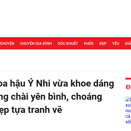
 CHUYỆN
CHUYỆN GIA ĐÌNH
GÓC KHUẤT
KHỎE
ĐẸP
YÊU
GIẢ
oa hậu Ý Nhi vừa khoe dáng
Đ
àng chài yên bình, choáng
ẹp tựa tranh vẽ