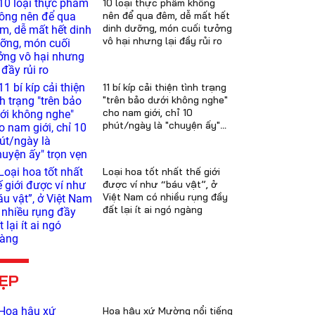
10 loại thực phẩm không
nên để qua đêm, dễ mất hết
dinh dưỡng, món cuối tưởng
vô hại nhưng lại đầy rủi ro
11 bí kíp cải thiện tình trạng
"trên bảo dưới không nghe"
cho nam giới, chỉ 10
phút/ngày là "chuyện ấy"
trọn vẹn
Loại hoa tốt nhất thế giới
được ví như “báu vật”, ở
Việt Nam có nhiều rụng đầy
đất lại ít ai ngó ngàng
ẸP
Hoa hậu xứ Mường nổi tiếng