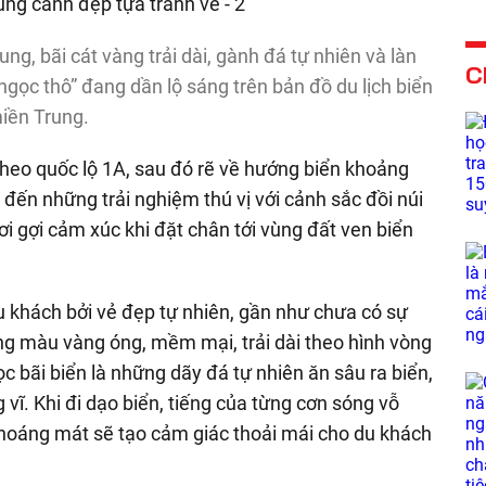
g, bãi cát vàng trải dài, gành đá tự nhiên và làn
C
ngọc thô” đang dần lộ sáng trên bản đồ du lịch biển
iền Trung.
heo quốc lộ 1A, sau đó rẽ về hướng biển khoảng
đến những trải nghiệm thú vị với cảnh sắc đồi núi
hơi gợi cảm xúc khi đặt chân tới vùng đất ven biển
u khách bởi vẻ đẹp tự nhiên, gần như chưa có sự
ng màu vàng óng, mềm mại, trải dài theo hình vòng
c bãi biển là những dãy đá tự nhiên ăn sâu ra biển,
vĩ. Khi đi dạo biển, tiếng của từng cơn sóng vỗ
 thoáng mát sẽ tạo cảm giác thoải mái cho du khách