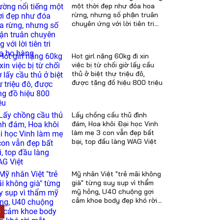
một thời đẹp như đóa hoa
rừng, nhưng số phận truân
chuyên ứng với lời tiên tri
của họ hàng
Hot girl nặng 60kg đi xin
việc bị từ chối giờ lấy cầu
thủ ở biệt thự triệu đô,
được tặng đồ hiệu 800 triệu
Lấy chồng cầu thủ đình
đám, Hoa khôi Đại học Vinh
làm mẹ 3 con vẫn đẹp bất
bại, top đầu làng WAG Việt
Mỹ nhân Việt "trẻ mãi không
già" từng suy sụp vì thẩm
mỹ hỏng, U40 chuộng gợi
cảm khoe body đẹp khó rời
mắt