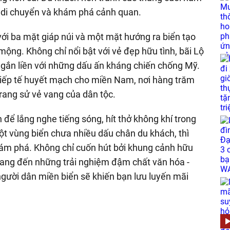
g di chuyển và khám phá cảnh quan.
với ba mặt giáp núi và một mặt hướng ra biển tạo
mộng. Không chỉ nổi bật với vẻ đẹp hữu tình, bãi Lộ
g, gắn liền với những dấu ấn kháng chiến chống Mỹ.
tiếp tế huyết mạch cho miền Nam, nơi hàng trăm
trang sử vẻ vang của dân tộc.
để lắng nghe tiếng sóng, hít thở không khí trong
 vùng biển chưa nhiều dấu chân du khách, thì
hám phá. Không chỉ cuốn hút bởi khung cảnh hữu
mang đến những trải nghiệm đậm chất văn hóa -
người dân miền biển sẽ khiến bạn lưu luyến mãi