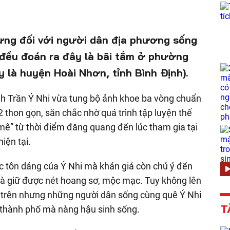
hưng đối với người dân địa phương sống
đều đoán ra đây là bãi tắm ở phường
y là huyện Hoài Nhơn, tỉnh Bình Định).
h Trần Ý Nhi vừa tung bộ ảnh khoe ba vòng chuẩn
2 thon gọn, săn chắc nhờ quá trình tập luyện thể
mê” từ thời điểm đăng quang đến lúc tham gia tại
iện tại.
ục tôn dáng của Ý Nhi mà khán giả còn chú ý đến
 và giữ được nét hoang sơ, mộc mạc. Tuy không lên
ểm trên nhưng những người dân sống cùng quê Ý Nhi
T
tại thành phố mà nàng hậu sinh sống.