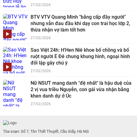
27/02/2026
BTV VTV Quang Minh "bằng cấp đầy người"
nhưng vẫn đau đầu khi dạy con trai học lớp 2,
thừa nhận vợ làm tốt hơn
27/02/2026
Sao Việt 24h: H'Hen Niê khoe bố chồng và bố
ruột người Ê Đê chung khung hình, ngoại hình
đối lập gây chú ý
27/02/2026
Nữ NSƯT mang danh "đệ nhất" là hậu duệ của
2 vị vua triều Nguyễn, con gái vừa nhận bằng
khen danh dự ở Úc
27/02/2026
Tòa soạn: Số 7, Tôn Thất Thuyết, Cầu Giấy, Hà Nội