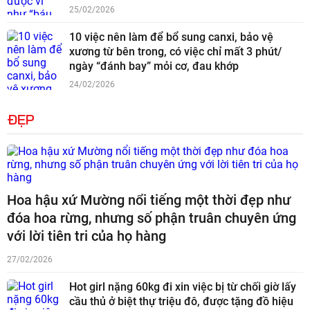
25/02/2026
10 việc nên làm để bổ sung canxi, bảo vệ
xương từ bên trong, có việc chỉ mất 3 phút/
ngày “đánh bay” mỏi cơ, đau khớp
24/02/2026
ĐẸP
Hoa hậu xứ Mường nổi tiếng một thời đẹp như
đóa hoa rừng, nhưng số phận truân chuyên ứng
với lời tiên tri của họ hàng
27/02/2026
Hot girl nặng 60kg đi xin việc bị từ chối giờ lấy
cầu thủ ở biệt thự triệu đô, được tặng đồ hiệu