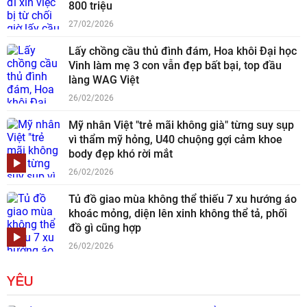
800 triệu
27/02/2026
Lấy chồng cầu thủ đình đám, Hoa khôi Đại học
Vinh làm mẹ 3 con vẫn đẹp bất bại, top đầu
làng WAG Việt
26/02/2026
Mỹ nhân Việt "trẻ mãi không già" từng suy sụp
vì thẩm mỹ hỏng, U40 chuộng gợi cảm khoe
body đẹp khó rời mắt
26/02/2026
Tủ đồ giao mùa không thể thiếu 7 xu hướng áo
khoác mỏng, diện lên xinh không thể tả, phối
đồ gì cũng hợp
26/02/2026
YÊU