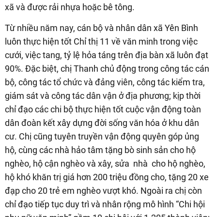
xã và được rải nhựa hoặc bê tông.
Từ nhiều năm nay, cán bộ và nhân dân xã Yên Bình
luôn thực hiện tốt Chỉ thị 11 về văn minh trong việc
cưới, việc tang, tỷ lệ hỏa táng trên địa bàn xã luôn đạt
90%. Đặc biệt, chị Thanh chủ động trong công tác cán
bộ, công tác tổ chức và đảng viên, công tác kiểm tra,
giám sát và công tác dân vận ở địa phương; kịp thời
chỉ đạo các chi bộ thực hiện tốt cuộc vận động toàn
dân đoàn kết xây dựng đời sống văn hóa ở khu dân
cư. Chị cũng tuyên truyền vận động quyên góp ủng
hộ, cùng các nhà hảo tâm tặng bò sinh sản cho hộ
nghèo, hộ cận nghèo và xây, sửa nhà cho hộ nghèo,
hộ khó khăn trị giá hơn 200 triệu đồng cho, tặng 20 xe
đạp cho 20 trẻ em nghèo vượt khó. Ngoài ra chị còn
chỉ đạo tiếp tục duy trì và nhân rộng mô hình “Chi hội