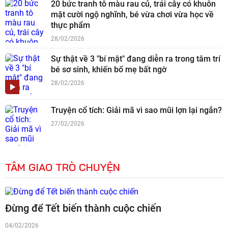
20 bức tranh tô màu rau củ, trái cây có khuôn
mặt cười ngộ nghĩnh, bé vừa chơi vừa học về
thực phẩm
28/02/2026
Sự thật về 3 "bí mật" đang diễn ra trong tâm trí
bé sơ sinh, khiến bố mẹ bất ngờ
28/02/2026
Truyện cổ tích: Giải mã vì sao mũi lợn lại ngắn?
27/02/2026
TÂM GIAO TRÒ CHUYỆN
Đừng để Tết biến thành cuộc chiến
04/02/2026