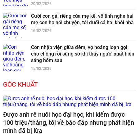
20/02/2026
Cưới con gái riêng của mẹ kế, vô tình nghe hai
mẹ con họ nói chuyện, tôi đuổi cả hai khỏi nhà
16/02/2026
Con nhập viện giữa đêm, vợ hoảng loạn gọi
cho chồng rồi sững sờ khi thấy người xuất hiện
sáng hôm sau
15/02/2026
GÓC KHUẤT
Được anh rể nuôi học đại học, khi kiếm được
100 triệu/tháng, tôi về báo đáp nhưng phát hiện
mình đã bị lừa