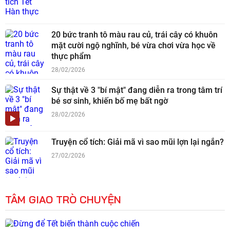
20 bức tranh tô màu rau củ, trái cây có khuôn
mặt cười ngộ nghĩnh, bé vừa chơi vừa học về
thực phẩm
28/02/2026
Sự thật về 3 "bí mật" đang diễn ra trong tâm trí
bé sơ sinh, khiến bố mẹ bất ngờ
28/02/2026
Truyện cổ tích: Giải mã vì sao mũi lợn lại ngắn?
27/02/2026
TÂM GIAO TRÒ CHUYỆN