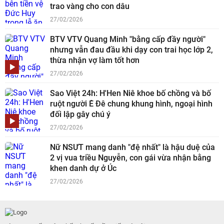
trao vàng cho con dâu
27/02/2026
BTV VTV Quang Minh "bằng cấp đầy người"
nhưng vẫn đau đầu khi dạy con trai học lớp 2,
thừa nhận vợ làm tốt hơn
27/02/2026
Sao Việt 24h: H'Hen Niê khoe bố chồng và bố
ruột người Ê Đê chung khung hình, ngoại hình
đối lập gây chú ý
27/02/2026
Nữ NSƯT mang danh "đệ nhất" là hậu duệ của
2 vị vua triều Nguyễn, con gái vừa nhận bằng
khen danh dự ở Úc
27/02/2026