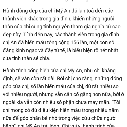
Hành động đẹp của chị Mỹ An đã lan toả đến các
thành viên khác trong gia đình, khiến những người
thân của chị cũng tình nguyện tham gia nghĩa cử cao
đẹp này. Tính đến nay, các thành viên trong gia đình
chị An đã hiến máu tổng cộng 156 lần, một con số
đáng kinh ngạc và đầy tử tế, là biểu hiện rõ nét nhất
của tinh thần sẻ chia.
Hành trình cống hiến của chị Mỹ An, như chị khẳng
định, sẽ vẫn còn rất dài. Bởi chị cho rằng, những đóng
góp của chị, số lần hiến máu của chị, dù rất nhiều so
với nhiều người, nhưng vẫn cần cố gắng hơn nữa, bởi ở
ngoài kia vẫn còn nhiều số phận chưa may mắn. “Tôi
chỉ mong có đủ điều kiện hiến máu trong nhiều năm
nữa để góp phần bé nhỏ trong việc cứu chữa người
bệnh”, chị Mỹ An trải lòng. Chị vui vì hành trình của