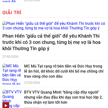
22/02/2026
GIẢI TRÍ
Phan Hiển "giấu cả thế giới" để yêu Khánh Thi
trước khi có 3 con chung, từng bị mẹ vợ là hoa
khôi Thường Tín góp ý
27/02/2026
MC Mù Tạt rạng rỡ bên tiền vệ Đức Huy trong
lễ ăn hỏi, dở khóc dở cười khi bố mẹ chồng chỉ
trao vàng cho con dâu
27/02/2026
BTV VTV Quang Minh "bằng cấp đầy người"
nhưng vẫn đau đầu khi dạy con trai học lớp 2,
thừa nhận vợ làm tốt hơn