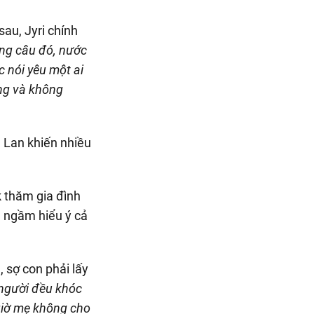
au, Jyri chính
ong câu đó, nước
c nói yêu một ai
àng và không
k thăm gia đình
ã ngầm hiểu ý cả
, sợ con phải lấy
người đều khóc
 giờ mẹ không cho