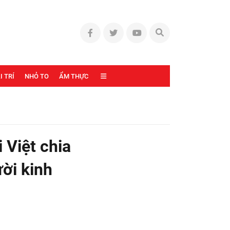
I TRÍ
NHỎ TO
ẨM THỰC
 Việt chia
ời kinh