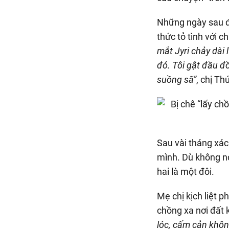
Những ngày sau đó
thức tỏ tình với c
mắt Jyri chảy dài 
đó. Tôi gật đầu đ
suồng sã”
, chị Th
Sau vài tháng xác
mình. Dù không nó
hai là một đôi.
Mẹ chị kịch liệt p
chồng xa nơi đất 
lóc, cấm cản khôn