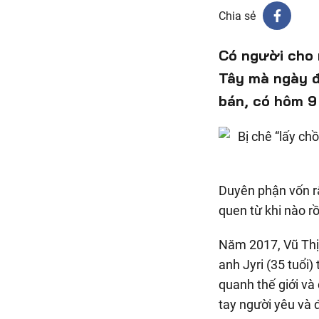
Chia sẻ
Có người cho 
Tây mà ngày đ
bán, có hôm 9
Duyên phận vốn rấ
quen từ khi nào rồ
Năm 2017, Vũ Thị 
anh Jyri (35 tuổi)
quanh thế giới và
tay người yêu và 