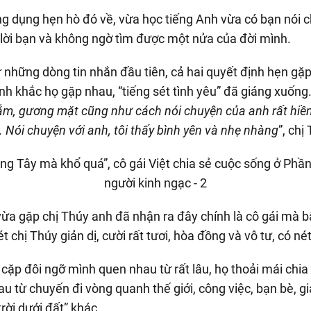
ứng dụng hẹn hò đó về, vừa học tiếng Anh vừa có bạn nói 
o lời bạn và không ngờ tìm được một nửa của đời mình.
hững dòng tin nhắn đầu tiên, cả hai quyết định hẹn gặp
h khắc họ gặp nhau, “tiếng sét tình yêu” đã giáng xuống
lắm, gương mặt cũng như cách nói chuyện của anh rất hiề
. Nói chuyện với anh, tôi thấy bình yên và nhẹ nhàng
”, chị
 vừa gặp chị Thúy anh đã nhận ra đây chính là cô gái mà b
 chị Thúy giản dị, cười rất tươi, hòa đồng và vô tư, có n
cặp đôi ngỡ mình quen nhau từ rất lâu, họ thoải mái chia
u từ chuyến đi vòng quanh thế giới, công việc, bạn bè, g
rời dưới đất” khác.