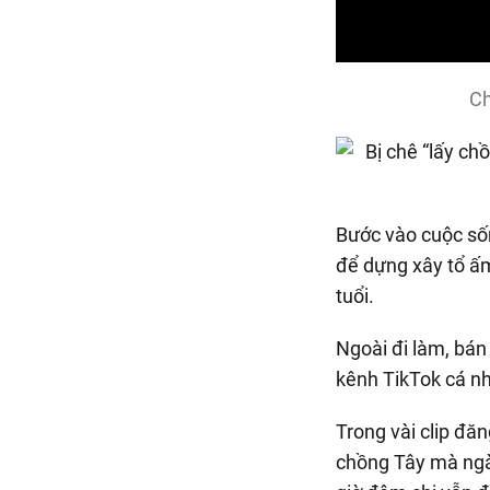
Ch
Bước vào cuộc số
để dựng xây tổ ấm
tuổi.
Ngoài đi làm, bán
kênh TikTok cá nh
Trong vài clip đă
chồng Tây mà ngày