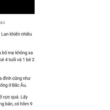
hau
à bố mẹ không xa
é 4 tuổi và 1 bé 2
ia đình cũng như
sống ở Bắc Âu.
hổ cực quá. Lấy
ng bán, có hôm 9