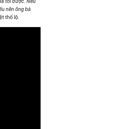
ủa tôi được. Nếu
yếu nên ông bà
t thổ lộ.