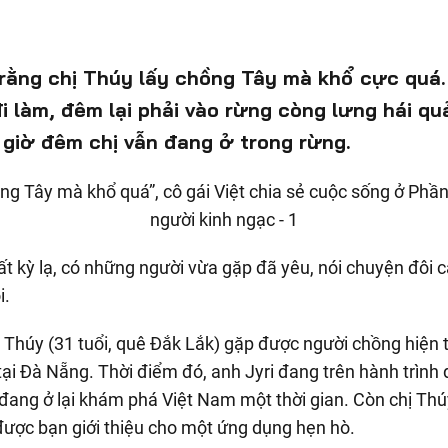
rằng chị Thúy lấy chồng Tây mà khổ cực quá.
i làm, đêm lại phải vào rừng còng lưng hái q
 giờ đêm chị vẫn đang ở trong rừng.
t kỳ lạ, có những người vừa gặp đã yêu, nói chuyện đôi 
i.
Thúy (31 tuổi, quê Đắk Lắk) gặp được người chồng hiện t
 tại Đà Nẵng. Thời điểm đó, anh Jyri đang trên hành trình 
 đang ở lại khám phá Việt Nam một thời gian. Còn chị Th
được bạn giới thiệu cho một ứng dụng hẹn hò.