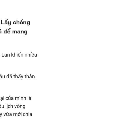
 Lấy chồng
uả để mang
câu đã thấy thân
ại của mình là
du lịch vòng
úy vừa mới chia