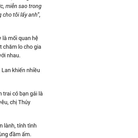
c, miễn sao trong
 cho tôi lấy anh”
,
y là mối quan hệ
ết chăm lo cho gia
với nhau.
 trai có bạn gái là
êu, chị Thúy
lành, tính tình
 cùng đầm ấm.