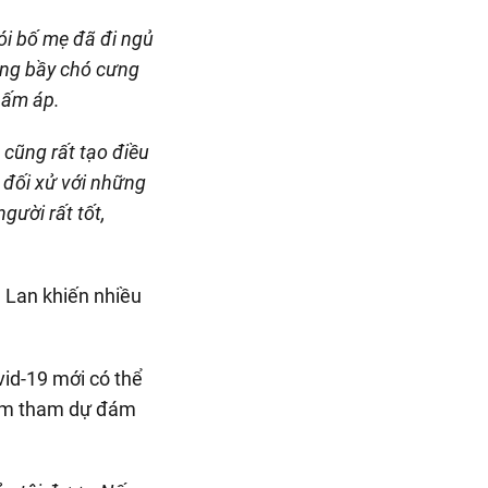
ói bố mẹ đã đi ngủ
ùng bầy chó cưng
 ấm áp.
 cũng rất tạo điều
h đối xử với những
gười rất tốt,
vid-19 mới có thể
 Nam tham dự đám