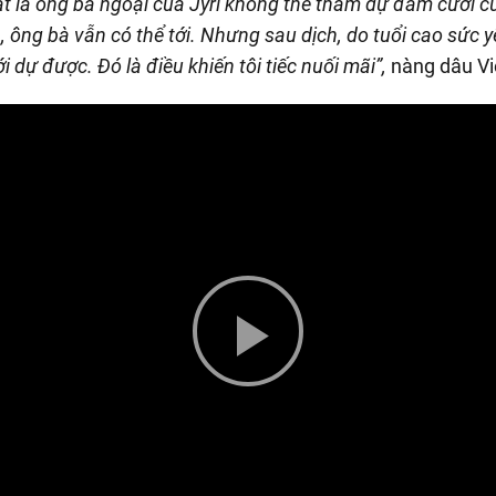
hất là ông bà ngoại của Jyri không thể tham dự đám cưới c
, ông bà vẫn có thể tới. Nhưng sau dịch, do tuổi cao sức 
i dự được. Đó là điều khiến tôi tiếc nuối mãi”,
nàng dâu Việ
Play