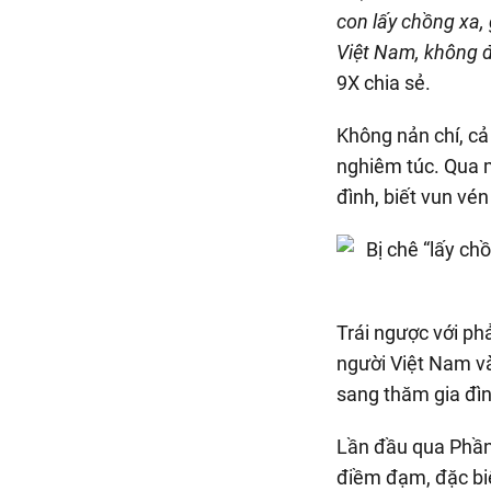
con lấy chồng xa,
Việt Nam, không đi
9X chia sẻ.
Không nản chí, cả
nghiêm túc. Qua mộ
đình, biết vun vé
Trái ngược với phả
người Việt Nam v
sang thăm gia đìn
Lần đầu qua Phần 
điềm đạm, đặc biệ