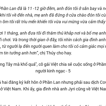
Phần Lan đã là 11 -12 giờ đêm, anh đón tôi ở sân bay và n
 khi tôi về đến nhà, mẹ anh đã đứng ở cửa chào đón tôi c
n ôm tôi rất trìu mến khiến tôi vừa vui mừng vừa cảm thấy
ơi 1 tháng, anh đưa tôi đi thăm thú khắp nơi và bố mẹ anh
i chơi. Và trong thời gian ở đây, tôi nhìn cách gia đình an
 từ người lạ đến người quen làm cho tôi có cảm giác mọi n
êm tin tưởng anh hơn”
, chị Thúy cho hay.
 hai đăng ký kết hôn ở Phần Lan nhưng phải sau dịch Co
ở Việt Nam. Khi ấy, gia đình nhà anh Jyri cũng về Việt