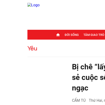
ĐỜI SỐNG
TÂM GIAO TRÒ
Yêu
Bị chê “l
sẻ cuộc s
ngạc
CẨM TÚ
Thứ Hai,