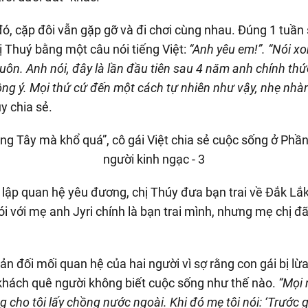
, cặp đôi vẫn gặp gỡ và đi chơi cùng nhau. Đúng 1 tuần s
hị Thuý bằng một câu nói tiếng Việt:
“Anh yêu em!”. “Nói x
luôn. Anh nói, đây là lần đầu tiên sau 4 năm anh chính thứ
ồng ý. Mọi thứ cứ đến một cách tự nhiên như vậy, nhẹ nh
úy chia sẻ.
 lập quan hệ yêu đương, chị Thúy đưa bạn trai về Đắk Lắ
i với mẹ anh Jyri chính là bạn trai mình, nhưng mẹ chị đ
hản đối mối quan hệ của hai người vì sợ rằng con gái bị lừa
khách quê người không biết cuộc sống như thế nào.
“Mọi 
g cho tôi lấy chồng nước ngoài. Khi đó mẹ tôi nói: ‘Trước