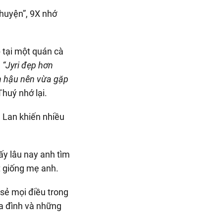
chuyện”, 9X nhớ
 tại một quán cà
.
“Jyri đẹp hơn
n hậu nên vừa gặp
 Thuý nhớ lại.
ấy lâu nay anh tìm
ét giống mẹ anh.
 sẻ mọi điều trong
ia đình và những