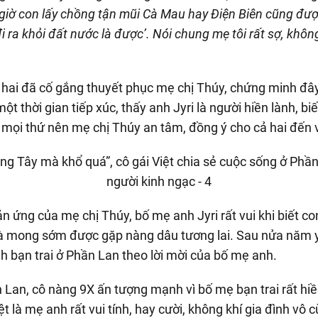
 giờ con lấy chồng tận mũi Cà Mau hay Điện Biên cũng đượ
 ra khỏi đất nước là được’. Nói chung mẹ tôi rất sợ, không
 hai đã cố gắng thuyết phục mẹ chị Thúy, chứng minh đâ
t thời gian tiếp xúc, thấy anh Jyri là người hiền lành, bi
n mọi thứ nên mẹ chị Thúy an tâm, đồng ý cho cả hai đến 
n ứng của mẹ chị Thúy, bố mẹ anh Jyri rất vui khi biết con
à mong sớm được gặp nàng dâu tương lai. Sau nửa năm y
h bạn trai ở Phần Lan theo lời mời của bố mẹ anh.
Lan, cô nàng 9X ấn tượng mạnh vì bố mẹ bạn trai rất hiền 
t là mẹ anh rất vui tính, hay cười, không khí gia đình vô