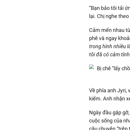
“Bạn bảo tôi tải 
lại. Chị nghe the
Cảm mến nhau từ n
phê và ngay khoản
trong hình nhiều 
tôi đã có cảm tình
Về phía anh Jyri,
kiếm. Anh nhận xét
Ngày đầu gặp gỡ, 
cuộc sống của nha
câu chuyện “trên t