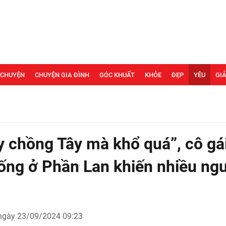
 CHUYỆN
CHUYỆN GIA ĐÌNH
GÓC KHUẤT
KHỎE
ĐẸP
YÊU
GIẢ
ấy chồng Tây mà khổ quá”, cô gái
ống ở Phần Lan khiến nhiều ngư
 ngày 23/09/2024 09:23