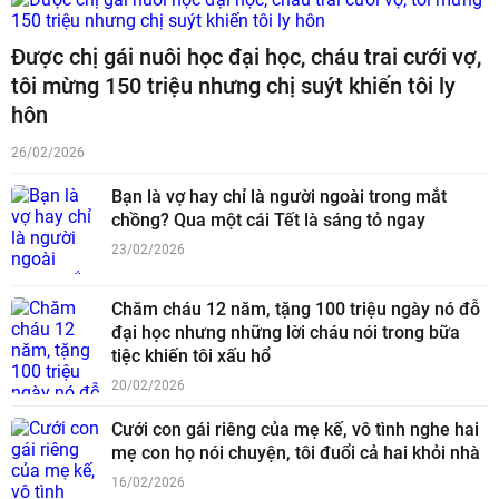
Được chị gái nuôi học đại học, cháu trai cưới vợ,
tôi mừng 150 triệu nhưng chị suýt khiến tôi ly
hôn
26/02/2026
Bạn là vợ hay chỉ là người ngoài trong mắt
chồng? Qua một cái Tết là sáng tỏ ngay
23/02/2026
Chăm cháu 12 năm, tặng 100 triệu ngày nó đỗ
đại học nhưng những lời cháu nói trong bữa
tiệc khiến tôi xấu hổ
20/02/2026
Cưới con gái riêng của mẹ kế, vô tình nghe hai
mẹ con họ nói chuyện, tôi đuổi cả hai khỏi nhà
16/02/2026