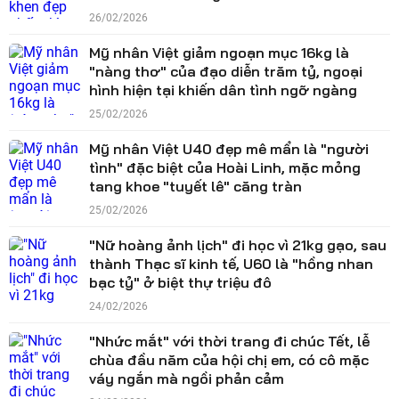
26/02/2026
Mỹ nhân Việt giảm ngoạn mục 16kg là
"nàng thơ" của đạo diễn trăm tỷ, ngoại
hình hiện tại khiến dân tình ngỡ ngàng
25/02/2026
Mỹ nhân Việt U40 đẹp mê mẩn là "người
tình" đặc biệt của Hoài Linh, mặc mỏng
tang khoe "tuyết lê" căng tràn
25/02/2026
"Nữ hoàng ảnh lịch" đi học vì 21kg gạo, sau
thành Thạc sĩ kinh tế, U60 là "hồng nhan
bạc tỷ" ở biệt thự triệu đô
24/02/2026
"Nhức mắt" với thời trang đi chúc Tết, lễ
chùa đầu năm của hội chị em, có cô mặc
váy ngắn mà ngồi phản cảm