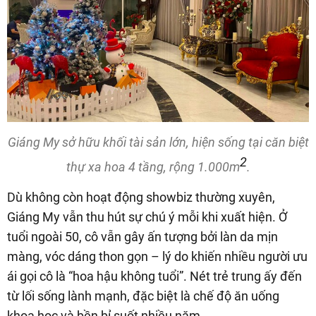
Giáng My sở hữu khối tài sản lớn, hiện sống tại căn biệt
2
thự xa hoa 4 tầng, rộng 1.000m
.
Dù không còn hoạt động showbiz thường xuyên,
Giáng My vẫn thu hút sự chú ý mỗi khi xuất hiện. Ở
tuổi ngoài 50, cô vẫn gây ấn tượng bởi làn da mịn
màng, vóc dáng thon gọn – lý do khiến nhiều người ưu
ái gọi cô là “hoa hậu không tuổi”. Nét trẻ trung ấy đến
từ lối sống lành mạnh, đặc biệt là chế độ ăn uống
khoa học và bền bỉ suốt nhiều năm.