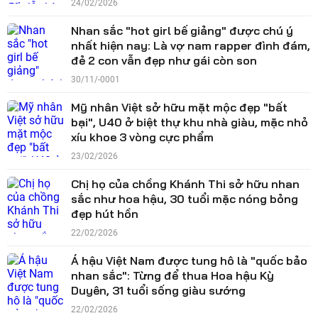
24/02/2026
Nhan sắc "hot girl bế giảng" được chú ý
nhất hiện nay: Là vợ nam rapper đình đám,
đẻ 2 con vẫn đẹp như gái còn son
30/11/-0001
Mỹ nhân Việt sở hữu mặt mộc đẹp "bất
bại", U40 ở biệt thự khu nhà giàu, mặc nhỏ
xíu khoe 3 vòng cực phẩm
23/02/2026
Chị họ của chồng Khánh Thi sở hữu nhan
sắc như hoa hậu, 30 tuổi mặc nóng bỏng
đẹp hút hồn
22/02/2026
Á hậu Việt Nam được tung hô là "quốc bảo
nhan sắc": Từng để thua Hoa hậu Kỳ
Duyên, 31 tuổi sống giàu sướng
22/02/2026