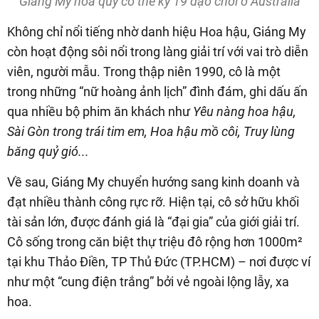
Video
Giáng My hóa quý cô thế kỷ 19 dạo chơi ở Australia
Không chỉ nổi tiếng nhờ danh hiệu Hoa hậu, Giáng My
còn hoạt động sôi nổi trong làng giải trí với vai trò diễn
viên, người mẫu. Trong thập niên 1990, cô là một
trong những “nữ hoàng ảnh lịch” đình đám, ghi dấu ấn
qua nhiều bộ phim ăn khách như
Yêu nàng hoa hậu,
Sài Gòn trong trái tim em, Hoa hậu mồ côi, Truy lùng
băng quỷ gió...
Về sau, Giáng My chuyển hướng sang kinh doanh và
đạt nhiều thành công rực rỡ. Hiện tại, cô sở hữu khối
tài sản lớn, được đánh giá là “đại gia” của giới giải trí.
Cô sống trong căn biệt thự triệu đô rộng hơn 1000m²
tại khu Thảo Điền, TP Thủ Đức (TP.HCM) – nơi được ví
như một “cung điện trắng” bởi vẻ ngoài lộng lẫy, xa
hoa.