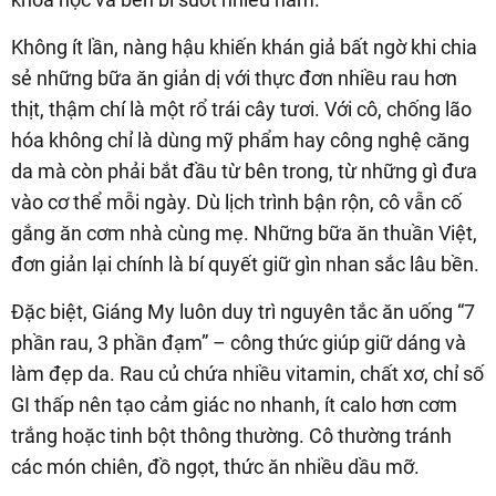
Không ít lần, nàng hậu khiến khán giả bất ngờ khi chia
sẻ những bữa ăn giản dị với thực đơn nhiều rau hơn
thịt, thậm chí là một rổ trái cây tươi. Với cô, chống lão
hóa không chỉ là dùng mỹ phẩm hay công nghệ căng
da mà còn phải bắt đầu từ bên trong, từ những gì đưa
vào cơ thể mỗi ngày. Dù lịch trình bận rộn, cô vẫn cố
gắng ăn cơm nhà cùng mẹ. Những bữa ăn thuần Việt,
đơn giản lại chính là bí quyết giữ gìn nhan sắc lâu bền.
Đặc biệt, Giáng My luôn duy trì nguyên tắc ăn uống “7
phần rau, 3 phần đạm” – công thức giúp giữ dáng và
làm đẹp da. Rau củ chứa nhiều vitamin, chất xơ, chỉ số
GI thấp nên tạo cảm giác no nhanh, ít calo hơn cơm
trắng hoặc tinh bột thông thường. Cô thường tránh
các món chiên, đồ ngọt, thức ăn nhiều dầu mỡ.