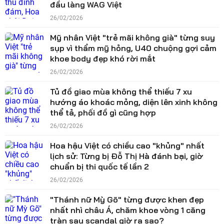
đầu làng WAG Việt
26/02/2026
Mỹ nhân Việt "trẻ mãi không già" từng suy
sụp vì thẩm mỹ hỏng, U40 chuộng gợi cảm
khoe body đẹp khó rời mắt
26/02/2026
Tủ đồ giao mùa không thể thiếu 7 xu
hướng áo khoác mỏng, diện lên xinh không
thể tả, phối đồ gì cũng hợp
26/02/2026
Hoa hậu Việt có chiều cao "khủng" nhất
lịch sử: Từng bị Đỗ Thị Hà đánh bại, giờ
chuẩn bị thi quốc tế lần 2
26/02/2026
"Thánh nữ Mỳ Gõ" từng được khen đẹp
nhất nhì châu Á, chăm khoe vòng 1 căng
tràn sau scandal giờ ra sao?