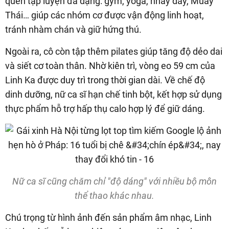
quen tập luyện đa dạng: gym, yoga, nhảy dây, Muay
Thái… giúp các nhóm cơ được vận động linh hoạt,
tránh nhàm chán và giữ hứng thú.
Ngoài ra, cô còn tập thêm pilates giúp tăng độ dẻo dai
và siết cơ toàn thân. Nhờ kiên trì, vòng eo 59 cm của
Linh Ka được duy trì trong thời gian dài. Về chế độ
dinh dưỡng, nữ ca sĩ hạn chế tinh bột, kết hợp sử dụng
thực phẩm hỗ trợ hấp thụ calo hợp lý để giữ dáng.
Nữ ca sĩ cũng chăm chỉ "độ dáng" với nhiều bộ môn
thể thao khác nhau.
Chú trọng từ hình ảnh đến sản phẩm âm nhạc, Linh