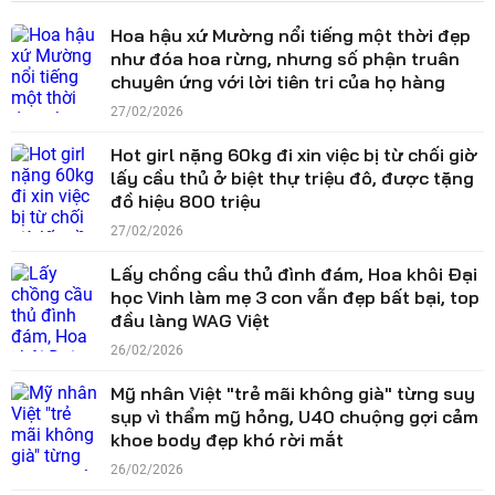
Hoa hậu xứ Mường nổi tiếng một thời đẹp
như đóa hoa rừng, nhưng số phận truân
chuyên ứng với lời tiên tri của họ hàng
27/02/2026
Hot girl nặng 60kg đi xin việc bị từ chối giờ
lấy cầu thủ ở biệt thự triệu đô, được tặng
đồ hiệu 800 triệu
27/02/2026
Lấy chồng cầu thủ đình đám, Hoa khôi Đại
học Vinh làm mẹ 3 con vẫn đẹp bất bại, top
đầu làng WAG Việt
26/02/2026
Mỹ nhân Việt "trẻ mãi không già" từng suy
sụp vì thẩm mỹ hỏng, U40 chuộng gợi cảm
khoe body đẹp khó rời mắt
26/02/2026