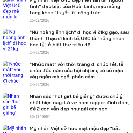
Mỹ nhân Việt U40 đẹp mê mẩn là "người
tình" đặc biệt của Hoài Linh, mặc mỏng
tang khoe "tuyết lê" căng tràn
25/02/2026
"Nữ hoàng ảnh lịch" đi học vì 21kg gạo, sau
thành Thạc sĩ kinh tế, U60 là "hồng nhan
bạc tỷ" ở biệt thự triệu đô
24/02/2026
"Nhức mắt" với thời trang đi chúc Tết, lễ
chùa đầu năm của hội chị em, có cô mặc
váy ngắn mà ngồi phản cảm
24/02/2026
Nhan sắc "hot girl bế giảng" được chú ý
nhất hiện nay: Là vợ nam rapper đình đám,
đẻ 2 con vẫn đẹp như gái còn son
30/11/-0001
Mỹ nhân Việt sở hữu mặt mộc đẹp "bất