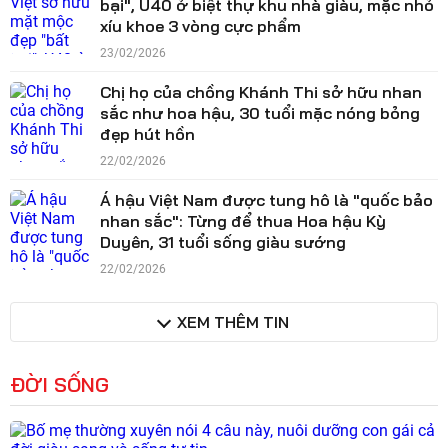
bại", U40 ở biệt thự khu nhà giàu, mặc nhỏ
xíu khoe 3 vòng cực phẩm
23/02/2026
Chị họ của chồng Khánh Thi sở hữu nhan
sắc như hoa hậu, 30 tuổi mặc nóng bỏng
đẹp hút hồn
22/02/2026
Á hậu Việt Nam được tung hô là "quốc bảo
nhan sắc": Từng để thua Hoa hậu Kỳ
Duyên, 31 tuổi sống giàu sướng
22/02/2026
XEM THÊM TIN
ĐỜI SỐNG