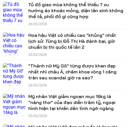
Tủ đồ giao mùa không thể thiếu 7 xu
hướng áo khoác mỏng, diện lên xinh không
thể tả, phối đồ gì cũng hợp
26/02/2026
Hoa hậu Việt có chiều cao "khủng" nhất
lịch sử: Từng bị Đỗ Thị Hà đánh bại, giờ
chuẩn bị thi quốc tế lần 2
26/02/2026
"Thánh nữ Mỳ Gõ" từng được khen đẹp
nhất nhì châu Á, chăm khoe vòng 1 căng
tràn sau scandal giờ ra sao?
26/02/2026
Mỹ nhân Việt giảm ngoạn mục 16kg là
"nàng thơ" của đạo diễn trăm tỷ, ngoại
hình hiện tại khiến dân tình ngỡ ngàng
25/02/2026