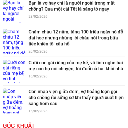
Bạn là vợ hay chỉ là người ngoài trong mắt
chồng? Qua một cái Tết là sáng tỏ ngay
23/02/2026
Chăm cháu 12 năm, tặng 100 triệu ngày nó đỗ
đại học nhưng những lời cháu nói trong bữa
tiệc khiến tôi xấu hổ
20/02/2026
Cưới con gái riêng của mẹ kế, vô tình nghe hai
mẹ con họ nói chuyện, tôi đuổi cả hai khỏi nhà
16/02/2026
Con nhập viện giữa đêm, vợ hoảng loạn gọi
cho chồng rồi sững sờ khi thấy người xuất hiện
sáng hôm sau
15/02/2026
GÓC KHUẤT