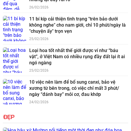
26/02/2026
11 bí kíp cải thiện tình trạng "trên bảo dưới
không nghe" cho nam giới, chỉ 10 phút/ngày là
"chuyện ấy" trọn vẹn
25/02/2026
Loại hoa tốt nhất thế giới được ví như “báu
vật”, ở Việt Nam có nhiều rụng đầy đất lại ít ai
ngó ngàng
25/02/2026
10 việc nên làm để bổ sung canxi, bảo vệ
xương từ bên trong, có việc chỉ mất 3 phút/
ngày “đánh bay” mỏi cơ, đau khớp
24/02/2026
ĐẸP