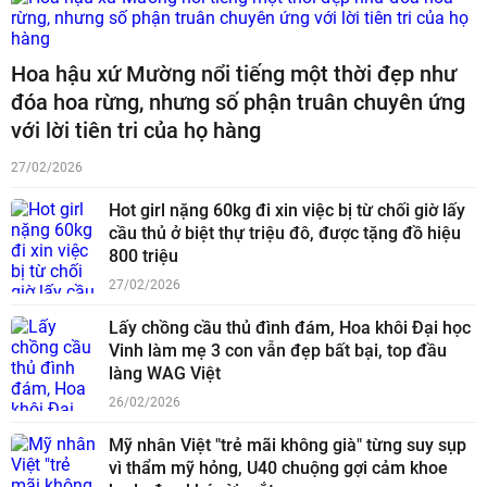
Hoa hậu xứ Mường nổi tiếng một thời đẹp như
đóa hoa rừng, nhưng số phận truân chuyên ứng
với lời tiên tri của họ hàng
27/02/2026
Hot girl nặng 60kg đi xin việc bị từ chối giờ lấy
cầu thủ ở biệt thự triệu đô, được tặng đồ hiệu
800 triệu
27/02/2026
Lấy chồng cầu thủ đình đám, Hoa khôi Đại học
Vinh làm mẹ 3 con vẫn đẹp bất bại, top đầu
làng WAG Việt
26/02/2026
Mỹ nhân Việt "trẻ mãi không già" từng suy sụp
vì thẩm mỹ hỏng, U40 chuộng gợi cảm khoe