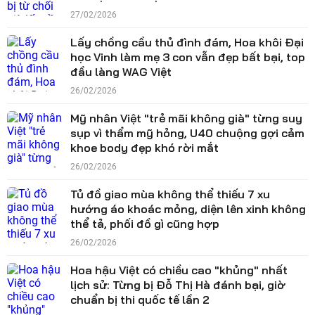
27/02/2026
Lấy chồng cầu thủ đình đám, Hoa khôi Đại
học Vinh làm mẹ 3 con vẫn đẹp bất bại, top
đầu làng WAG Việt
26/02/2026
Mỹ nhân Việt "trẻ mãi không già" từng suy
sụp vì thẩm mỹ hỏng, U40 chuộng gợi cảm
khoe body đẹp khó rời mắt
26/02/2026
Tủ đồ giao mùa không thể thiếu 7 xu
hướng áo khoác mỏng, diện lên xinh không
thể tả, phối đồ gì cũng hợp
26/02/2026
Hoa hậu Việt có chiều cao "khủng" nhất
lịch sử: Từng bị Đỗ Thị Hà đánh bại, giờ
chuẩn bị thi quốc tế lần 2