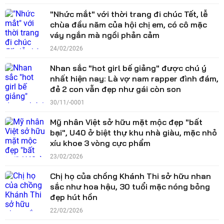
"Nhức mắt" với thời trang đi chúc Tết, lễ
chùa đầu năm của hội chị em, có cô mặc
váy ngắn mà ngồi phản cảm
24/02/2026
Nhan sắc "hot girl bế giảng" được chú ý
nhất hiện nay: Là vợ nam rapper đình đám,
đẻ 2 con vẫn đẹp như gái còn son
30/11/-0001
Mỹ nhân Việt sở hữu mặt mộc đẹp "bất
bại", U40 ở biệt thự khu nhà giàu, mặc nhỏ
xíu khoe 3 vòng cực phẩm
23/02/2026
Chị họ của chồng Khánh Thi sở hữu nhan
sắc như hoa hậu, 30 tuổi mặc nóng bỏng
đẹp hút hồn
22/02/2026