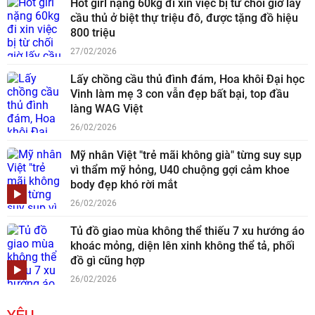
Hot girl nặng 60kg đi xin việc bị từ chối giờ lấy
cầu thủ ở biệt thự triệu đô, được tặng đồ hiệu
800 triệu
27/02/2026
Lấy chồng cầu thủ đình đám, Hoa khôi Đại học
Vinh làm mẹ 3 con vẫn đẹp bất bại, top đầu
làng WAG Việt
26/02/2026
Mỹ nhân Việt "trẻ mãi không già" từng suy sụp
vì thẩm mỹ hỏng, U40 chuộng gợi cảm khoe
body đẹp khó rời mắt
26/02/2026
Tủ đồ giao mùa không thể thiếu 7 xu hướng áo
khoác mỏng, diện lên xinh không thể tả, phối
đồ gì cũng hợp
26/02/2026
YÊU