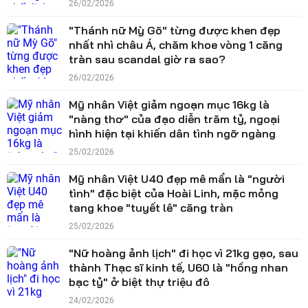
26/02/2026
"Thánh nữ Mỳ Gõ" từng được khen đẹp
nhất nhì châu Á, chăm khoe vòng 1 căng
tràn sau scandal giờ ra sao?
26/02/2026
Mỹ nhân Việt giảm ngoạn mục 16kg là
"nàng thơ" của đạo diễn trăm tỷ, ngoại
hình hiện tại khiến dân tình ngỡ ngàng
25/02/2026
Mỹ nhân Việt U40 đẹp mê mẩn là "người
tình" đặc biệt của Hoài Linh, mặc mỏng
tang khoe "tuyết lê" căng tràn
25/02/2026
"Nữ hoàng ảnh lịch" đi học vì 21kg gạo, sau
thành Thạc sĩ kinh tế, U60 là "hồng nhan
bạc tỷ" ở biệt thự triệu đô
24/02/2026