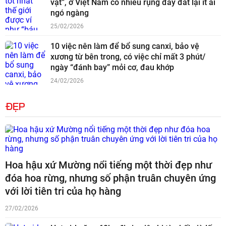
vật”, ở Việt Nam có nhiều rụng đầy đất lại ít ai
ngó ngàng
25/02/2026
10 việc nên làm để bổ sung canxi, bảo vệ
xương từ bên trong, có việc chỉ mất 3 phút/
ngày “đánh bay” mỏi cơ, đau khớp
24/02/2026
ĐẸP
Hoa hậu xứ Mường nổi tiếng một thời đẹp như
đóa hoa rừng, nhưng số phận truân chuyên ứng
với lời tiên tri của họ hàng
27/02/2026