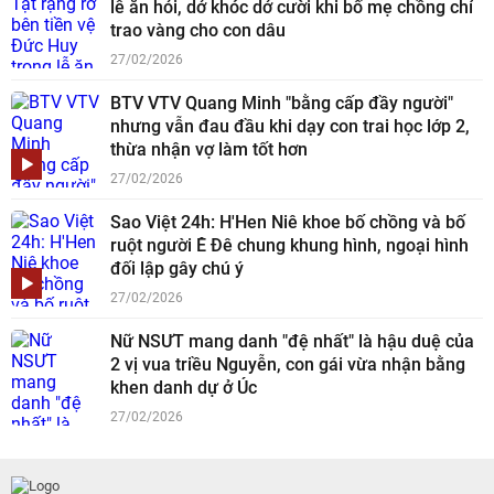
lễ ăn hỏi, dở khóc dở cười khi bố mẹ chồng chỉ
trao vàng cho con dâu
27/02/2026
BTV VTV Quang Minh "bằng cấp đầy người"
nhưng vẫn đau đầu khi dạy con trai học lớp 2,
thừa nhận vợ làm tốt hơn
27/02/2026
Sao Việt 24h: H'Hen Niê khoe bố chồng và bố
ruột người Ê Đê chung khung hình, ngoại hình
đối lập gây chú ý
27/02/2026
Nữ NSƯT mang danh "đệ nhất" là hậu duệ của
2 vị vua triều Nguyễn, con gái vừa nhận bằng
khen danh dự ở Úc
27/02/2026