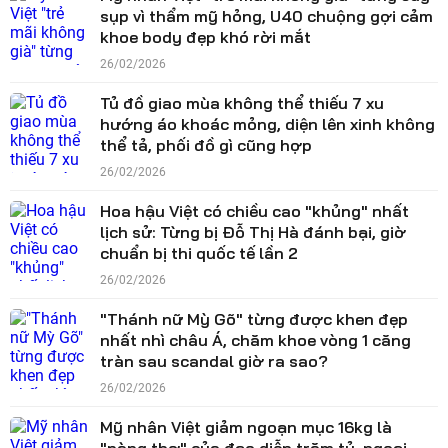
sụp vì thẩm mỹ hỏng, U40 chuộng gợi cảm
khoe body đẹp khó rời mắt
26/02/2026
Tủ đồ giao mùa không thể thiếu 7 xu
hướng áo khoác mỏng, diện lên xinh không
thể tả, phối đồ gì cũng hợp
26/02/2026
Hoa hậu Việt có chiều cao "khủng" nhất
lịch sử: Từng bị Đỗ Thị Hà đánh bại, giờ
chuẩn bị thi quốc tế lần 2
26/02/2026
"Thánh nữ Mỳ Gõ" từng được khen đẹp
nhất nhì châu Á, chăm khoe vòng 1 căng
tràn sau scandal giờ ra sao?
26/02/2026
Mỹ nhân Việt giảm ngoạn mục 16kg là