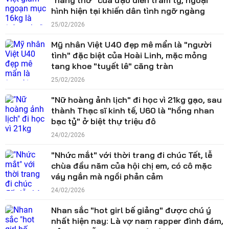
"nàng thơ" của đạo diễn trăm tỷ, ngoại
hình hiện tại khiến dân tình ngỡ ngàng
25/02/2026
Mỹ nhân Việt U40 đẹp mê mẩn là "người
tình" đặc biệt của Hoài Linh, mặc mỏng
tang khoe "tuyết lê" căng tràn
25/02/2026
"Nữ hoàng ảnh lịch" đi học vì 21kg gạo, sau
thành Thạc sĩ kinh tế, U60 là "hồng nhan
bạc tỷ" ở biệt thự triệu đô
24/02/2026
"Nhức mắt" với thời trang đi chúc Tết, lễ
chùa đầu năm của hội chị em, có cô mặc
váy ngắn mà ngồi phản cảm
24/02/2026
Nhan sắc "hot girl bế giảng" được chú ý
nhất hiện nay: Là vợ nam rapper đình đám,