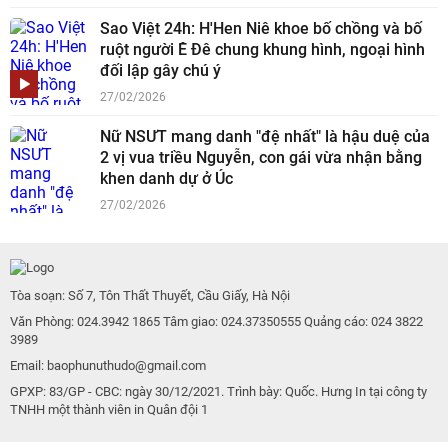
Sao Việt 24h: H'Hen Niê khoe bố chồng và bố
ruột người Ê Đê chung khung hình, ngoại hình
đối lập gây chú ý
27/02/2026
Nữ NSƯT mang danh "đệ nhất" là hậu duệ của
2 vị vua triều Nguyễn, con gái vừa nhận bằng
khen danh dự ở Úc
27/02/2026
Tòa soạn: Số 7, Tôn Thất Thuyết, Cầu Giấy, Hà Nội
Văn Phòng: 024.3942 1865 Tâm giao: 024.37350555 Quảng cáo: 024 3822
3989
Email: baophunuthudo@gmail.com
GPXP: 83/GP - CBC: ngày 30/12/2021. Trình bày: Quốc. Hưng In tại công ty
TNHH một thành viên in Quân đội 1