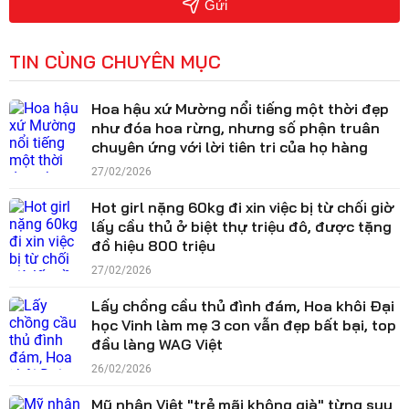
Gửi
TIN CÙNG CHUYÊN MỤC
Hoa hậu xứ Mường nổi tiếng một thời đẹp
như đóa hoa rừng, nhưng số phận truân
chuyên ứng với lời tiên tri của họ hàng
27/02/2026
Hot girl nặng 60kg đi xin việc bị từ chối giờ
lấy cầu thủ ở biệt thự triệu đô, được tặng
đồ hiệu 800 triệu
27/02/2026
Lấy chồng cầu thủ đình đám, Hoa khôi Đại
học Vinh làm mẹ 3 con vẫn đẹp bất bại, top
đầu làng WAG Việt
26/02/2026
Mỹ nhân Việt "trẻ mãi không già" từng suy