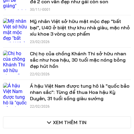
đẻ 2 con vẫn đẹp như gái còn son
30/11/-0001
Mỹ nhân Việt sở hữu mặt mộc đẹp "bất
bại", U40 ở biệt thự khu nhà giàu, mặc nhỏ
xíu khoe 3 vòng cực phẩm
23/02/2026
Chị họ của chồng Khánh Thi sở hữu nhan
sắc như hoa hậu, 30 tuổi mặc nóng bỏng
đẹp hút hồn
22/02/2026
Á hậu Việt Nam được tung hô là "quốc bảo
nhan sắc": Từng để thua Hoa hậu Kỳ
Duyên, 31 tuổi sống giàu sướng
22/02/2026
XEM THÊM TIN