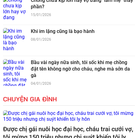
Chồng chưa kịp lớn hay vợ đang "làm mẹ" thay
phần?
15/01/2026
Khi im lặng cũng là bạo hành
08/01/2026
Bầu vài ngày nữa sinh, tôi sốc khi mẹ chồng
đặt tên không ngờ cho cháu, nghe mà sởn da
gà
04/01/2026
CHUYỆN GIA ĐÌNH
Được chị gái nuôi học đại học, cháu trai cưới vợ,
tôi mừng 150 triệu nhưng chị suýt khiến tôi ly