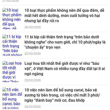
27/02/2026
10 loại thực phẩm không nên để qua đêm, dễ
mất hết dinh dưỡng, món cuối tưởng vô hại
nhưng lại đầy rủi ro
26/02/2026
11 bí kíp cải thiện tình trạng "trên bảo dưới
không nghe" cho nam giới, chỉ 10 phút/ngày là
"chuyện ấy" trọn vẹn
25/02/2026
Loại hoa tốt nhất thế giới được ví như “báu
vật”, ở Việt Nam có nhiều rụng đầy đất lại ít ai
ngó ngàng
25/02/2026
10 việc nên làm để bổ sung canxi, bảo vệ
xương từ bên trong, có việc chỉ mất 3 phút/
ngày “đánh bay” mỏi cơ, đau khớp
24/02/2026