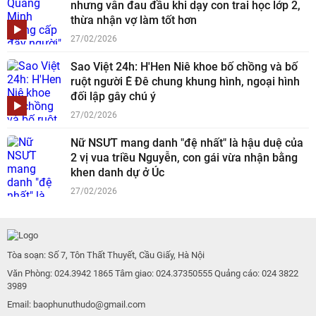
nhưng vẫn đau đầu khi dạy con trai học lớp 2,
thừa nhận vợ làm tốt hơn
27/02/2026
Sao Việt 24h: H'Hen Niê khoe bố chồng và bố
ruột người Ê Đê chung khung hình, ngoại hình
đối lập gây chú ý
27/02/2026
Nữ NSƯT mang danh "đệ nhất" là hậu duệ của
2 vị vua triều Nguyễn, con gái vừa nhận bằng
khen danh dự ở Úc
27/02/2026
Tòa soạn: Số 7, Tôn Thất Thuyết, Cầu Giấy, Hà Nội
Văn Phòng: 024.3942 1865 Tâm giao: 024.37350555 Quảng cáo: 024 3822
3989
Email: baophunuthudo@gmail.com