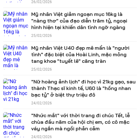
26/02/2026
Mỹ nhân Việt giảm ngoạn mục 16kg là
"nàng thơ" của đạo diễn trăm tỷ, ngoại
hình hiện tại khiến dân tình ngỡ ngàng
25/02/2026
Mỹ nhân Việt U40 đẹp mê mẩn là "người
tình" đặc biệt của Hoài Linh, mặc mỏng
tang khoe "tuyết lê" căng tràn
25/02/2026
"Nữ hoàng ảnh lịch" đi học vì 21kg gạo, sau
thành Thạc sĩ kinh tế, U60 là "hồng nhan
bạc tỷ" ở biệt thự triệu đô
24/02/2026
"Nhức mắt" với thời trang đi chúc Tết, lễ
chùa đầu năm của hội chị em, có cô mặc
váy ngắn mà ngồi phản cảm
24/02/2026