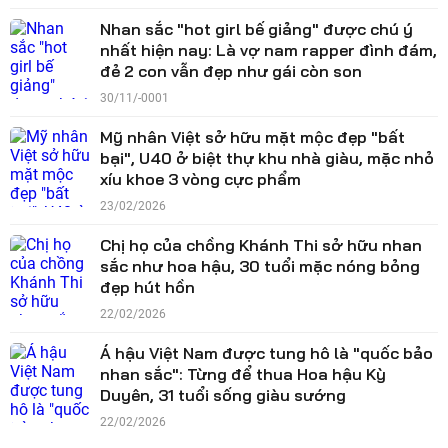
Nhan sắc "hot girl bế giảng" được chú ý
nhất hiện nay: Là vợ nam rapper đình đám,
đẻ 2 con vẫn đẹp như gái còn son
30/11/-0001
Mỹ nhân Việt sở hữu mặt mộc đẹp "bất
bại", U40 ở biệt thự khu nhà giàu, mặc nhỏ
xíu khoe 3 vòng cực phẩm
23/02/2026
Chị họ của chồng Khánh Thi sở hữu nhan
sắc như hoa hậu, 30 tuổi mặc nóng bỏng
đẹp hút hồn
22/02/2026
Á hậu Việt Nam được tung hô là "quốc bảo
nhan sắc": Từng để thua Hoa hậu Kỳ
Duyên, 31 tuổi sống giàu sướng
22/02/2026