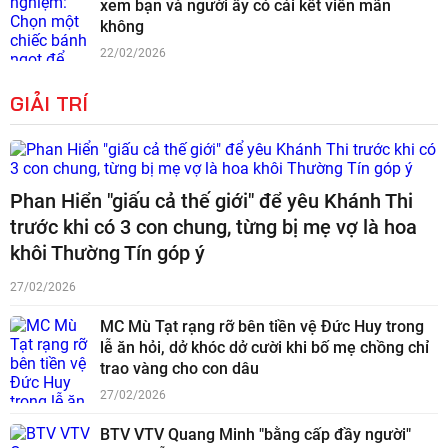
xem bạn và người ấy có cái kết viên mãn
không
22/02/2026
GIẢI TRÍ
Phan Hiển "giấu cả thế giới" để yêu Khánh Thi
trước khi có 3 con chung, từng bị mẹ vợ là hoa
khôi Thường Tín góp ý
27/02/2026
MC Mù Tạt rạng rỡ bên tiền vệ Đức Huy trong
lễ ăn hỏi, dở khóc dở cười khi bố mẹ chồng chỉ
trao vàng cho con dâu
27/02/2026
BTV VTV Quang Minh "bằng cấp đầy người"