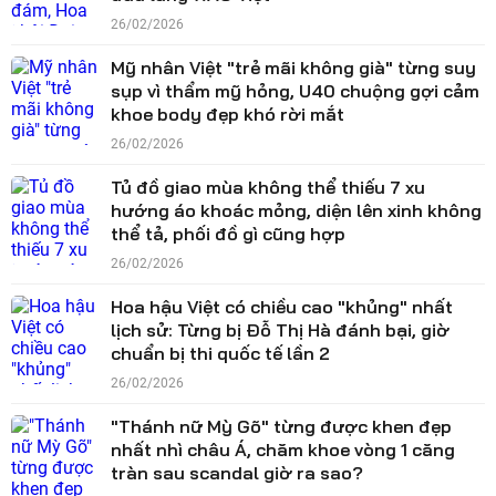
26/02/2026
Mỹ nhân Việt "trẻ mãi không già" từng suy
sụp vì thẩm mỹ hỏng, U40 chuộng gợi cảm
khoe body đẹp khó rời mắt
26/02/2026
Tủ đồ giao mùa không thể thiếu 7 xu
hướng áo khoác mỏng, diện lên xinh không
thể tả, phối đồ gì cũng hợp
26/02/2026
Hoa hậu Việt có chiều cao "khủng" nhất
lịch sử: Từng bị Đỗ Thị Hà đánh bại, giờ
chuẩn bị thi quốc tế lần 2
26/02/2026
"Thánh nữ Mỳ Gõ" từng được khen đẹp
nhất nhì châu Á, chăm khoe vòng 1 căng
tràn sau scandal giờ ra sao?