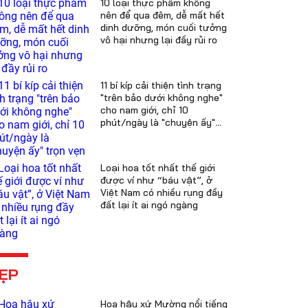
10 loại thực phẩm không
nên để qua đêm, dễ mất hết
dinh dưỡng, món cuối tưởng
vô hại nhưng lại đầy rủi ro
11 bí kíp cải thiện tình trạng
"trên bảo dưới không nghe"
cho nam giới, chỉ 10
phút/ngày là "chuyện ấy"
trọn vẹn
Loại hoa tốt nhất thế giới
được ví như “báu vật”, ở
Việt Nam có nhiều rụng đầy
đất lại ít ai ngó ngàng
ẸP
Hoa hậu xứ Mường nổi tiếng