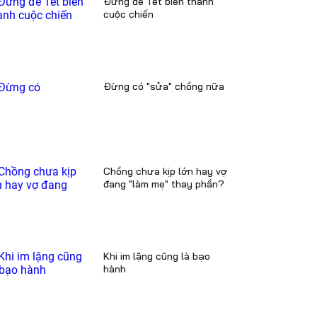
Đừng để Tết biến thành
cuộc chiến
Đừng có "sửa" chồng nữa
Chồng chưa kịp lớn hay vợ
đang "làm mẹ" thay phần?
Khi im lặng cũng là bạo
hành