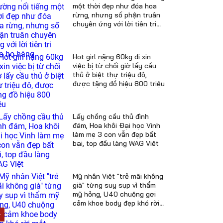
một thời đẹp như đóa hoa
rừng, nhưng số phận truân
chuyên ứng với lời tiên tri
của họ hàng
Hot girl nặng 60kg đi xin
việc bị từ chối giờ lấy cầu
thủ ở biệt thự triệu đô,
được tặng đồ hiệu 800 triệu
Lấy chồng cầu thủ đình
đám, Hoa khôi Đại học Vinh
làm mẹ 3 con vẫn đẹp bất
bại, top đầu làng WAG Việt
Mỹ nhân Việt "trẻ mãi không
già" từng suy sụp vì thẩm
mỹ hỏng, U40 chuộng gợi
cảm khoe body đẹp khó rời
mắt