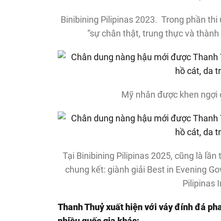
Binibining Pilipinas 2023. Trong phần thi ứ
“sự chân thật, trung thực và thàn
Mỹ nhân được khen ngợi c
Tại Binibining Pilipinas 2025, cũng là lần
chung kết: giành giải Best in Evening G
Pilipinas 
Thanh Thuỷ xuất hiện với váy đính đá ph
nhiều quốc gia khác: