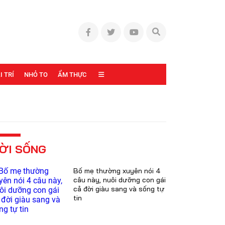
I TRÍ
NHỎ TO
ẨM THỰC
ỜI SỐNG
Bố mẹ thường xuyên nói 4
câu này, nuôi dưỡng con gái
cả đời giàu sang và sống tự
tin