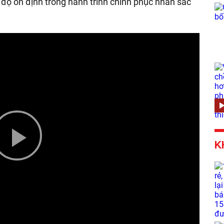
độ ổn định trong hành trình chinh phục nhan sắc
K
Play
Video