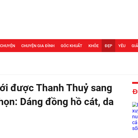
 CHUYỆN
CHUYỆN GIA ĐÌNH
GÓC KHUẤT
KHỎE
ĐẸP
YÊU
GIẢ
ới được Thanh Thuỷ sang
Đ
chọn: Dáng đồng hồ cát, da