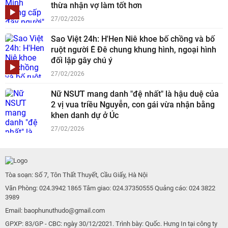
thừa nhận vợ làm tốt hơn
27/02/2026
Sao Việt 24h: H'Hen Niê khoe bố chồng và bố
ruột người Ê Đê chung khung hình, ngoại hình
đối lập gây chú ý
27/02/2026
Nữ NSƯT mang danh "đệ nhất" là hậu duệ của
2 vị vua triều Nguyễn, con gái vừa nhận bằng
khen danh dự ở Úc
27/02/2026
Tòa soạn: Số 7, Tôn Thất Thuyết, Cầu Giấy, Hà Nội
Văn Phòng: 024.3942 1865 Tâm giao: 024.37350555 Quảng cáo: 024 3822
3989
Email: baophunuthudo@gmail.com
GPXP: 83/GP - CBC: ngày 30/12/2021. Trình bày: Quốc. Hưng In tại công ty