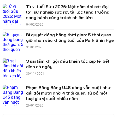
Tử vi tuổi Sửu 2026: Một năm đại cát đại
lợi, sự nghiệp rực rỡ, tài lộc tăng trưởng
song hành cùng trách nhiệm lớn
04/02/2026
Bí quyết đóng băng thời gian: 5 thói quen
giữ nhan sắc không tuổi của Park Shin Hye
31/01/2026
3 sai lầm khi gội đầu khiến tóc xẹp lé, bết
dính cả ngày
30/11/-0001
Phạm Băng Băng U45 dáng vẫn nuột như
gái đôi mươi nhờ 4 thói quen, từ bỏ một
loại gia vị suốt nhiều năm
26/01/2026