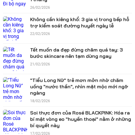
26/02/2026
Không cần kiêng khổ: 3 gia vị trong bếp hỗ
trợ kiểm soát đường huyết ngày lễ
22/02/2026
Tết muốn da đẹp đừng chăm quá tay: 3
bước skincare nên tạm dừng ngay
21/02/2026
"Tiểu Long Nữ" trẻ mơn mởn nhờ chăm
uống "nước thần", nhìn mặt mộc mới ngỡ
ngàng
18/02/2026
Soi thực đơn của Rosé BLACKPINK: Hóa ra
bí mật vòng eo "huyền thoại" nằm ở những
bí quyết này
17/02/2026