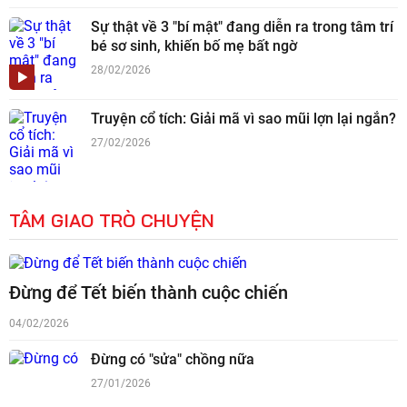
Sự thật về 3 "bí mật" đang diễn ra trong tâm trí
bé sơ sinh, khiến bố mẹ bất ngờ
28/02/2026
Truyện cổ tích: Giải mã vì sao mũi lợn lại ngắn?
27/02/2026
TÂM GIAO TRÒ CHUYỆN
Đừng để Tết biến thành cuộc chiến
04/02/2026
Đừng có "sửa" chồng nữa
27/01/2026