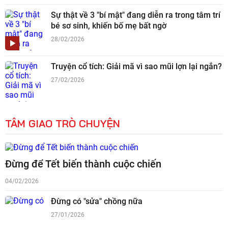
Sự thật về 3 "bí mật" đang diễn ra trong tâm trí
bé sơ sinh, khiến bố mẹ bất ngờ
28/02/2026
Truyện cổ tích: Giải mã vì sao mũi lợn lại ngắn?
27/02/2026
TÂM GIAO TRÒ CHUYỆN
Đừng để Tết biến thành cuộc chiến
04/02/2026
Đừng có "sửa" chồng nữa
27/01/2026