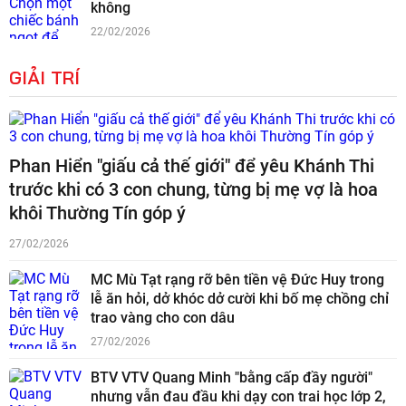
không
22/02/2026
GIẢI TRÍ
Phan Hiển "giấu cả thế giới" để yêu Khánh Thi
trước khi có 3 con chung, từng bị mẹ vợ là hoa
khôi Thường Tín góp ý
27/02/2026
MC Mù Tạt rạng rỡ bên tiền vệ Đức Huy trong
lễ ăn hỏi, dở khóc dở cười khi bố mẹ chồng chỉ
trao vàng cho con dâu
27/02/2026
BTV VTV Quang Minh "bằng cấp đầy người"
nhưng vẫn đau đầu khi dạy con trai học lớp 2,