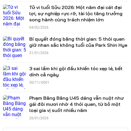
Tử vi tuổi Sửu 2026: Một năm đại cát đại
lợi, sự nghiệp rực rỡ, tài lộc tăng trưởng
song hành cùng trách nhiệm lớn
04/02/2026
Bí quyết đóng băng thời gian: 5 thói quen
giữ nhan sắc không tuổi của Park Shin Hye
31/01/2026
3 sai lầm khi gội đầu khiến tóc xẹp lé, bết
dính cả ngày
30/11/-0001
Phạm Băng Băng U45 dáng vẫn nuột như
gái đôi mươi nhờ 4 thói quen, từ bỏ một
loại gia vị suốt nhiều năm
26/01/2026