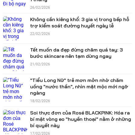
26/02/2026
Không cần kiêng khổ: 3 gia vị trong bếp hỗ
trợ kiểm soát đường huyết ngày lễ
22/02/2026
Tết muốn da đẹp đừng chăm quá tay: 3
bước skincare nên tạm dừng ngay
21/02/2026
"Tiểu Long Nữ" trẻ mơn mởn nhờ chăm
uống "nước thần", nhìn mặt mộc mới ngỡ
ngàng
18/02/2026
Soi thực đơn của Rosé BLACKPINK: Hóa ra
bí mật vòng eo "huyền thoại" nằm ở những
bí quyết này
17/02/2026