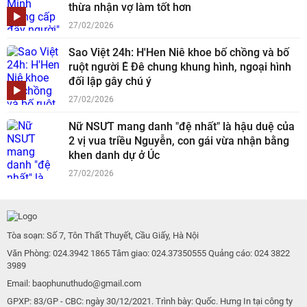
thừa nhận vợ làm tốt hơn
27/02/2026
Sao Việt 24h: H'Hen Niê khoe bố chồng và bố
ruột người Ê Đê chung khung hình, ngoại hình
đối lập gây chú ý
27/02/2026
Nữ NSƯT mang danh "đệ nhất" là hậu duệ của
2 vị vua triều Nguyễn, con gái vừa nhận bằng
khen danh dự ở Úc
27/02/2026
Tòa soạn: Số 7, Tôn Thất Thuyết, Cầu Giấy, Hà Nội
Văn Phòng: 024.3942 1865 Tâm giao: 024.37350555 Quảng cáo: 024 3822
3989
Email: baophunuthudo@gmail.com
GPXP: 83/GP - CBC: ngày 30/12/2021. Trình bày: Quốc. Hưng In tại công ty