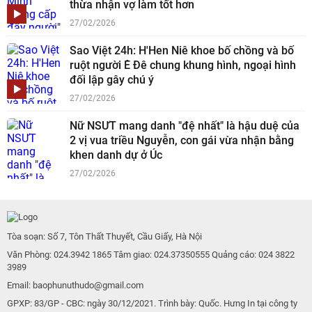
thừa nhận vợ làm tốt hơn
27/02/2026
Sao Việt 24h: H'Hen Niê khoe bố chồng và bố
ruột người Ê Đê chung khung hình, ngoại hình
đối lập gây chú ý
27/02/2026
Nữ NSƯT mang danh "đệ nhất" là hậu duệ của
2 vị vua triều Nguyễn, con gái vừa nhận bằng
khen danh dự ở Úc
27/02/2026
Tòa soạn: Số 7, Tôn Thất Thuyết, Cầu Giấy, Hà Nội
Văn Phòng: 024.3942 1865 Tâm giao: 024.37350555 Quảng cáo: 024 3822
3989
Email: baophunuthudo@gmail.com
GPXP: 83/GP - CBC: ngày 30/12/2021. Trình bày: Quốc. Hưng In tại công ty