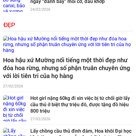
ngày “đánh bay” mỏi cơ, đau khớp
24/02/2026
ĐẸP
Hoa hậu xứ Mường nổi tiếng một thời đẹp như
đóa hoa rừng, nhưng số phận truân chuyên ứng
với lời tiên tri của họ hàng
27/02/2026
Hot girl nặng 60kg đi xin việc bị từ chối giờ lấy
cầu thủ ở biệt thự triệu đô, được tặng đồ hiệu
800 triệu
27/02/2026
Lấy chồng cầu thủ đình đám, Hoa khôi Đại học