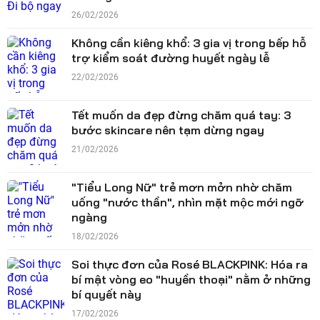
26/02/2026
Không cần kiêng khổ: 3 gia vị trong bếp hỗ
trợ kiểm soát đường huyết ngày lễ
22/02/2026
Tết muốn da đẹp đừng chăm quá tay: 3
bước skincare nên tạm dừng ngay
21/02/2026
"Tiểu Long Nữ" trẻ mơn mởn nhờ chăm
uống "nước thần", nhìn mặt mộc mới ngỡ
ngàng
18/02/2026
Soi thực đơn của Rosé BLACKPINK: Hóa ra
bí mật vòng eo "huyền thoại" nằm ở những
bí quyết này
17/02/2026