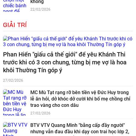
không
22/02/2026
GIẢI TRÍ
Phan Hiển "giấu cả thế giới" để yêu Khánh Thi
trước khi có 3 con chung, từng bị mẹ vợ là hoa
khôi Thường Tín góp ý
27/02/2026
MC Mù Tạt rạng rỡ bên tiền vệ Đức Huy trong
lễ ăn hỏi, dở khóc dở cười khi bố mẹ chồng chỉ
trao vàng cho con dâu
27/02/2026
BTV VTV Quang Minh "bằng cấp đầy người"
nhưng vẫn đau đầu khi dạy con trai học lớp 2,