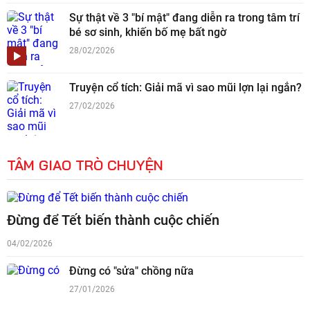
Sự thật về 3 "bí mật" đang diễn ra trong tâm trí
bé sơ sinh, khiến bố mẹ bất ngờ
28/02/2026
Truyện cổ tích: Giải mã vì sao mũi lợn lại ngắn?
27/02/2026
TÂM GIAO TRÒ CHUYỆN
Đừng để Tết biến thành cuộc chiến
04/02/2026
Đừng có "sửa" chồng nữa
27/01/2026