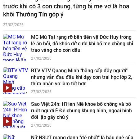
trước khi có 3 con chung, từng bị mẹ vợ là hoa
khôi Thường Tín góp ý
27/02/2026
MC Mù Tạt rạng rỡ bên tiền vệ Đức Huy trong
lễ ăn hỏi, dở khóc dở cười khi bố mẹ chồng chỉ
trao vàng cho con dâu
27/02/2026
BTV VTV Quang Minh "bằng cấp đầy người"
nhưng vẫn đau đầu khi dạy con trai học lớp 2,
thừa nhận vợ làm tốt hơn
27/02/2026
Sao Việt 24h: H'Hen Niê khoe bố chồng và bố
ruột người Ê Đê chung khung hình, ngoại hình
đối lập gây chú ý
27/02/2026
Nữ NSƯT mang danh "đệ nhất" là hậu duệ của