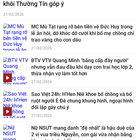
khôi Thường Tín góp ý
27/02/2026
MC Mù Tạt rạng rỡ bên tiền vệ Đức Huy trong
lễ ăn hỏi, dở khóc dở cười khi bố mẹ chồng chỉ
trao vàng cho con dâu
27/02/2026
BTV VTV Quang Minh "bằng cấp đầy người"
nhưng vẫn đau đầu khi dạy con trai học lớp 2,
thừa nhận vợ làm tốt hơn
27/02/2026
Sao Việt 24h: H'Hen Niê khoe bố chồng và bố
ruột người Ê Đê chung khung hình, ngoại hình
đối lập gây chú ý
27/02/2026
Nữ NSƯT mang danh "đệ nhất" là hậu duệ của
2 vị vua triều Nguyễn, con gái vừa nhận bằng