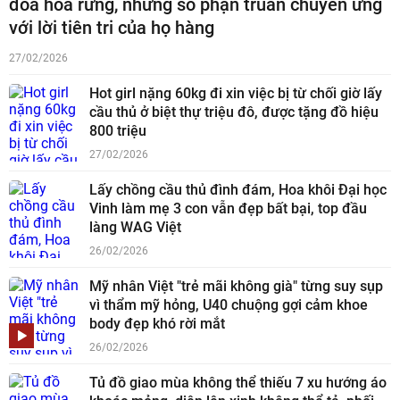
đóa hoa rừng, nhưng số phận truân chuyên ứng
với lời tiên tri của họ hàng
27/02/2026
Hot girl nặng 60kg đi xin việc bị từ chối giờ lấy
cầu thủ ở biệt thự triệu đô, được tặng đồ hiệu
800 triệu
27/02/2026
Lấy chồng cầu thủ đình đám, Hoa khôi Đại học
Vinh làm mẹ 3 con vẫn đẹp bất bại, top đầu
làng WAG Việt
26/02/2026
Mỹ nhân Việt "trẻ mãi không già" từng suy sụp
vì thẩm mỹ hỏng, U40 chuộng gợi cảm khoe
body đẹp khó rời mắt
26/02/2026
Tủ đồ giao mùa không thể thiếu 7 xu hướng áo