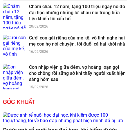
Chăm cháu 12 năm, tặng 100 triệu ngày nó đỗ
đại học nhưng những lời cháu nói trong bữa
tiệc khiến tôi xấu hổ
20/02/2026
Cưới con gái riêng của mẹ kế, vô tình nghe hai
mẹ con họ nói chuyện, tôi đuổi cả hai khỏi nhà
16/02/2026
Con nhập viện giữa đêm, vợ hoảng loạn gọi
cho chồng rồi sững sờ khi thấy người xuất hiện
sáng hôm sau
15/02/2026
GÓC KHUẤT