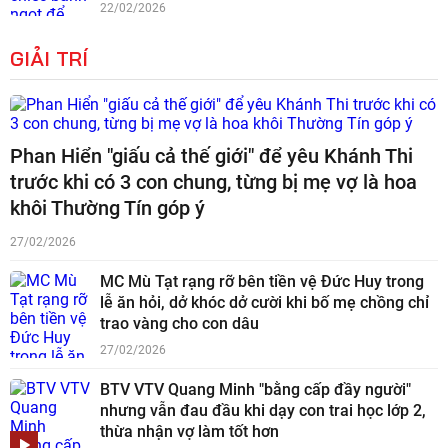
22/02/2026
GIẢI TRÍ
Phan Hiển "giấu cả thế giới" để yêu Khánh Thi
trước khi có 3 con chung, từng bị mẹ vợ là hoa
khôi Thường Tín góp ý
27/02/2026
MC Mù Tạt rạng rỡ bên tiền vệ Đức Huy trong
lễ ăn hỏi, dở khóc dở cười khi bố mẹ chồng chỉ
trao vàng cho con dâu
27/02/2026
BTV VTV Quang Minh "bằng cấp đầy người"
nhưng vẫn đau đầu khi dạy con trai học lớp 2,
thừa nhận vợ làm tốt hơn