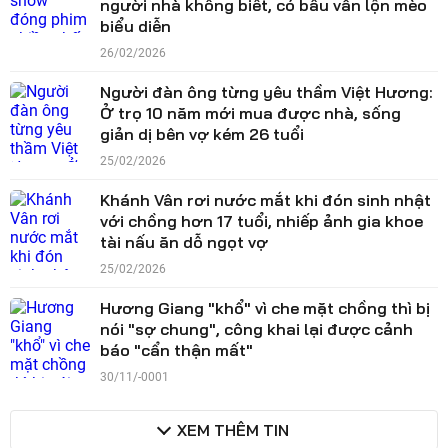
người nhà không biết, có bầu vẫn lộn mèo
biểu diễn
26/02/2026
Người đàn ông từng yêu thầm Việt Hương:
Ở trọ 10 năm mới mua được nhà, sống
giản dị bên vợ kém 26 tuổi
25/02/2026
Khánh Vân rơi nước mắt khi đón sinh nhật
với chồng hơn 17 tuổi, nhiếp ảnh gia khoe
tài nấu ăn dỗ ngọt vợ
25/02/2026
Hương Giang "khổ" vì che mặt chồng thì bị
nói "sợ chung", công khai lại được cảnh
báo "cẩn thận mất"
30/11/-0001
XEM THÊM TIN