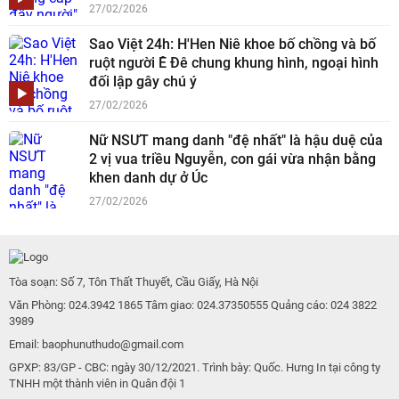
27/02/2026
Sao Việt 24h: H'Hen Niê khoe bố chồng và bố
ruột người Ê Đê chung khung hình, ngoại hình
đối lập gây chú ý
27/02/2026
Nữ NSƯT mang danh "đệ nhất" là hậu duệ của
2 vị vua triều Nguyễn, con gái vừa nhận bằng
khen danh dự ở Úc
27/02/2026
Tòa soạn: Số 7, Tôn Thất Thuyết, Cầu Giấy, Hà Nội
Văn Phòng: 024.3942 1865 Tâm giao: 024.37350555 Quảng cáo: 024 3822
3989
Email: baophunuthudo@gmail.com
GPXP: 83/GP - CBC: ngày 30/12/2021. Trình bày: Quốc. Hưng In tại công ty
TNHH một thành viên in Quân đội 1