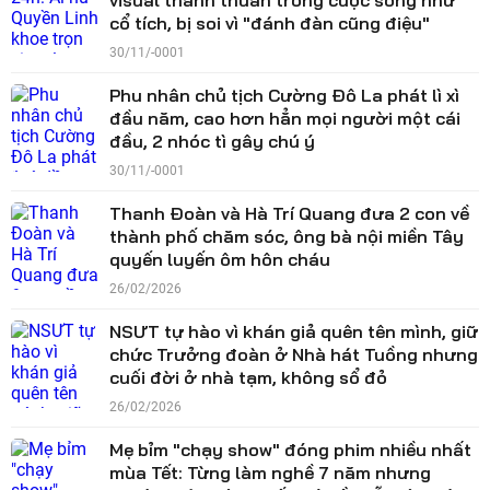
visual thanh thuần trong cuộc sống như
cổ tích, bị soi vì "đánh đàn cũng điệu"
30/11/-0001
Phu nhân chủ tịch Cường Đô La phát lì xì
đầu năm, cao hơn hẳn mọi người một cái
đầu, 2 nhóc tì gây chú ý
30/11/-0001
Thanh Đoàn và Hà Trí Quang đưa 2 con về
thành phố chăm sóc, ông bà nội miền Tây
quyến luyến ôm hôn cháu
26/02/2026
NSƯT tự hào vì khán giả quên tên mình, giữ
chức Trưởng đoàn ở Nhà hát Tuồng nhưng
cuối đời ở nhà tạm, không sổ đỏ
26/02/2026
Mẹ bỉm "chạy show" đóng phim nhiều nhất
mùa Tết: Từng làm nghề 7 năm nhưng