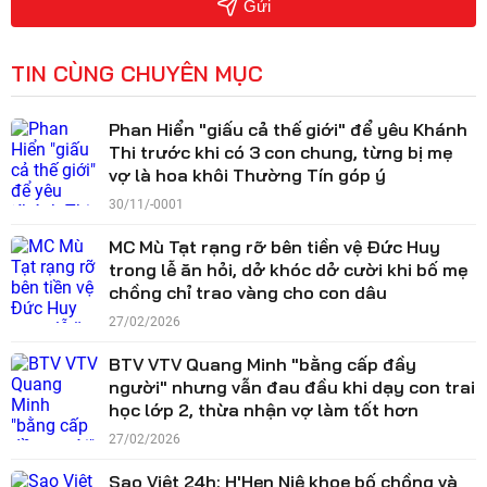
Gửi
TIN CÙNG CHUYÊN MỤC
Phan Hiển "giấu cả thế giới" để yêu Khánh
Thi trước khi có 3 con chung, từng bị mẹ
vợ là hoa khôi Thường Tín góp ý
30/11/-0001
MC Mù Tạt rạng rỡ bên tiền vệ Đức Huy
trong lễ ăn hỏi, dở khóc dở cười khi bố mẹ
chồng chỉ trao vàng cho con dâu
27/02/2026
BTV VTV Quang Minh "bằng cấp đầy
người" nhưng vẫn đau đầu khi dạy con trai
học lớp 2, thừa nhận vợ làm tốt hơn
27/02/2026
Sao Việt 24h: H'Hen Niê khoe bố chồng và