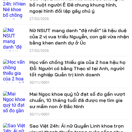
bố ruột người Ê Đê chung khung hình,
ngoại hình đối lập gây chú ý
27/02/2026
Nữ NSƯT mang danh "đệ nhất" là hậu duệ
của 2 vị vua triều Nguyễn, con gái vừa nhận
bằng khen danh dự ở Úc
27/02/2026
Học vấn chồng thiếu gia của 2 hoa hậu họ
Đỗ: Người có bằng Thạc sĩ tại Anh, người
tốt nghiệp Quản trị kinh doanh
30/11/-0001
Mai Ngọc khoe quý tử đạt số đo gần vượt
chuẩn, 10 tháng tuổi đã được mẹ tìm gia
sư mầm non ở Bắc Ninh
30/11/-0001
Sao Việt 24h: Ái nữ Quyền Linh khoe trọn