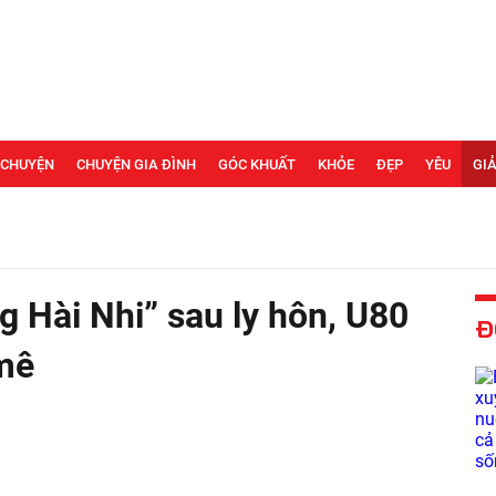
 CHUYỆN
CHUYỆN GIA ĐÌNH
GÓC KHUẤT
KHỎE
ĐẸP
YÊU
GIẢ
 Hài Nhi” sau ly hôn, U80
Đ
 mê