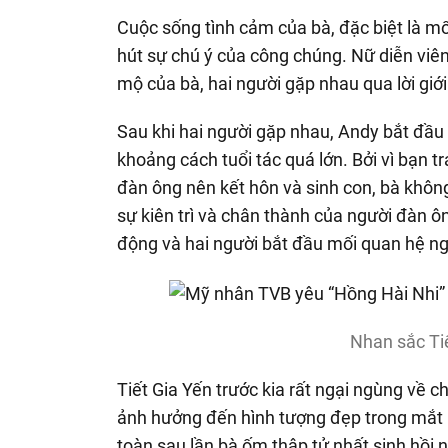
Cuộc sống tình cảm của bà, đặc biệt là mố
hút sự chú ý của công chúng. Nữ diễn viên
mộ của bà, hai người gặp nhau qua lời gi
Sau khi hai người gặp nhau, Andy bắt đầu 
khoảng cách tuổi tác quá lớn. Bởi vì bạn tr
đàn ông nên kết hôn và sinh con, bà khôn
sự kiên trì và chân thành của người đàn ô
động và hai người bắt đầu mối quan hệ ng
Nhan sắc Tiế
Tiết Gia Yến trước kia rất ngại ngùng về ch
ảnh hưởng đến hình tượng đẹp trong mắt 
toàn sau lần bà ốm thập tử nhất sinh hồi