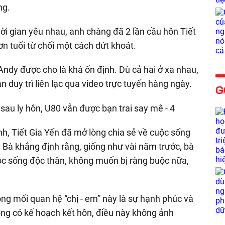
ng.
hời gian yêu nhau, anh chàng đã 2 lần cầu hôn Tiết
ơn tuổi từ chối một cách dứt khoát.
 Andy được cho là khá ổn định. Dù cả hai ở xa nhau,
duy trì liên lạc qua video trực tuyến hàng ngày.
G
nh, Tiết Gia Yến đã mở lòng chia sẻ về cuộc sống
. Bà khẳng định rằng, giống như vài năm trước, bà
uộc sống độc thân, không muốn bị ràng buộc nữa,
ong mối quan hệ “chị - em” này là sự hạnh phúc và
ông có kế hoạch kết hôn, điều này không ảnh