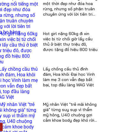
một thời đẹp như đóa hoa
rừng, nhưng số phận truân
chuyên ứng với lời tiên tri
của họ hàng
Hot girl nặng 60kg đi xin
việc bị từ chối giờ lấy cầu
thủ ở biệt thự triệu đô,
được tặng đồ hiệu 800 triệu
Lấy chồng cầu thủ đình
đám, Hoa khôi Đại học Vinh
làm mẹ 3 con vẫn đẹp bất
bại, top đầu làng WAG Việt
Mỹ nhân Việt "trẻ mãi không
già" từng suy sụp vì thẩm
mỹ hỏng, U40 chuộng gợi
cảm khoe body đẹp khó rời
mắt