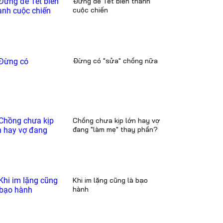
Đừng để Tết biến thành
cuộc chiến
Đừng có "sửa" chồng nữa
Chồng chưa kịp lớn hay vợ
đang "làm mẹ" thay phần?
Khi im lặng cũng là bạo
hành