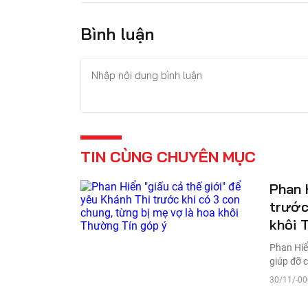
Bình luận
TIN CÙNG CHUYÊN MỤC
Phan 
trước
khôi 
Phan Hiể
giúp đỡ 
30/11/-0