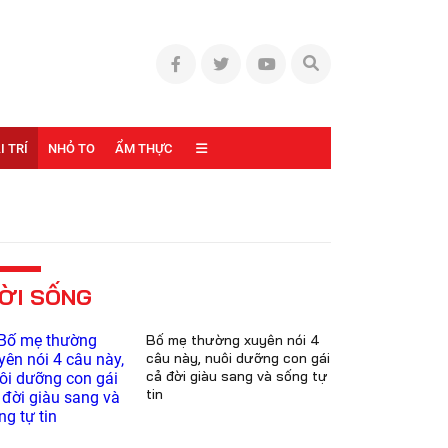
I TRÍ
NHỎ TO
ẨM THỰC
ỜI SỐNG
Bố mẹ thường xuyên nói 4
câu này, nuôi dưỡng con gái
cả đời giàu sang và sống tự
tin