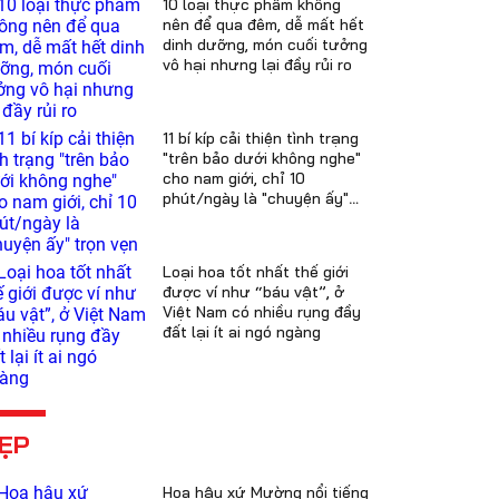
10 loại thực phẩm không
nên để qua đêm, dễ mất hết
dinh dưỡng, món cuối tưởng
vô hại nhưng lại đầy rủi ro
11 bí kíp cải thiện tình trạng
"trên bảo dưới không nghe"
cho nam giới, chỉ 10
phút/ngày là "chuyện ấy"
trọn vẹn
Loại hoa tốt nhất thế giới
được ví như “báu vật”, ở
Việt Nam có nhiều rụng đầy
đất lại ít ai ngó ngàng
ẸP
Hoa hậu xứ Mường nổi tiếng