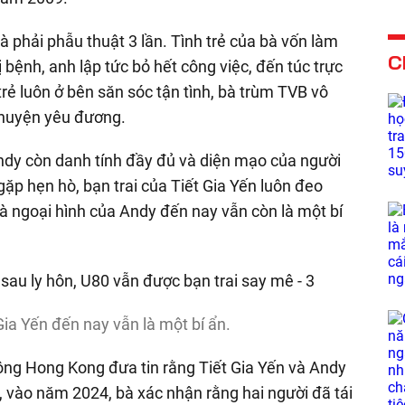
và phải phẫu thuật 3 lần. Tình trẻ của bà vốn làm
C
 bệnh, anh lập tức bỏ hết công việc, đến túc trực
ẻ luôn ở bên săn sóc tận tình, bà trùm TVB vô
chuyện yêu đương.
 Andy còn danh tính đầy đủ và diện mạo của người
t gặp hẹn hò, bạn trai của Tiết Gia Yến luôn đeo
 và ngoại hình của Andy đến nay vẫn còn là một bí
Gia Yến đến nay vẫn là một bí ẩn.
ông Hong Kong đưa tin rằng Tiết Gia Yến và Andy
n, vào năm 2024, bà xác nhận rằng hai người đã tái