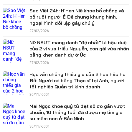
Sao Việt 24h: H'Hen Niê khoe bố chồng và
bố ruột người Ê Đê chung khung hình,
ngoại hình đối lập gây chú ý
27/02/2026
Nữ NSƯT mang danh "đệ nhất" là hậu duệ
của 2 vị vua triều Nguyễn, con gái vừa nhận
bằng khen danh dự ở Úc
27/02/2026
Học vấn chồng thiếu gia của 2 hoa hậu họ
Đỗ: Người có bằng Thạc sĩ tại Anh, người
tốt nghiệp Quản trị kinh doanh
30/11/-0001
Mai Ngọc khoe quý tử đạt số đo gần vượt
chuẩn, 10 tháng tuổi đã được mẹ tìm gia
sư mầm non ở Bắc Ninh
30/11/-0001