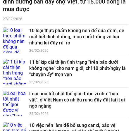
dinh dưỡng bán đầy chợ Việt, từ 15.000 đồng là
mua được
27/02/2026
10 loại thực phẩm không nên để qua đêm, dễ
mất hết dinh dưỡng, món cuối tưởng vô hại
nhưng lại đầy rủi ro
26/02/2026
11 bí kíp cải thiện tình trạng "trên bảo dưới
không nghe" cho nam giới, chỉ 10 phút/ngày là
"chuyện ấy" trọn vẹn
25/02/2026
Loại hoa tốt nhất thế giới được ví như “báu
vật”, ở Việt Nam có nhiều rụng đầy đất lại ít ai
ngó ngàng
25/02/2026
10 việc nên làm để bổ sung canxi, bảo vệ