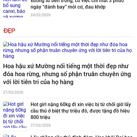
xương từ bên trong, có việc chỉ mất 3 phút/
ngày “đánh bay” mỏi cơ, đau khớp
24/02/2026
ĐẸP
Hoa hậu xứ Mường nổi tiếng một thời đẹp như
đóa hoa rừng, nhưng số phận truân chuyên ứng
với lời tiên tri của họ hàng
27/02/2026
Hot girl nặng 60kg đi xin việc bị từ chối giờ lấy
cầu thủ ở biệt thự triệu đô, được tặng đồ hiệu
800 triệu
27/02/2026