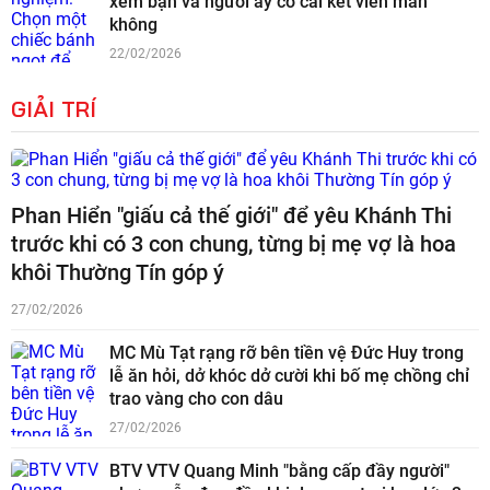
xem bạn và người ấy có cái kết viên mãn
không
22/02/2026
GIẢI TRÍ
Phan Hiển "giấu cả thế giới" để yêu Khánh Thi
trước khi có 3 con chung, từng bị mẹ vợ là hoa
khôi Thường Tín góp ý
27/02/2026
MC Mù Tạt rạng rỡ bên tiền vệ Đức Huy trong
lễ ăn hỏi, dở khóc dở cười khi bố mẹ chồng chỉ
trao vàng cho con dâu
27/02/2026
BTV VTV Quang Minh "bằng cấp đầy người"