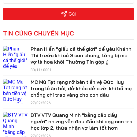
Gửi
TIN CÙNG CHUYÊN MỤC
Phan Hiển "giấu cả thế giới" để yêu Khánh
Thi trước khi có 3 con chung, từng bị mẹ
vợ là hoa khôi Thường Tín góp ý
30/11/-0001
MC Mù Tạt rạng rỡ bên tiền vệ Đức Huy
trong lễ ăn hỏi, dở khóc dở cười khi bố mẹ
chồng chỉ trao vàng cho con dâu
27/02/2026
BTV VTV Quang Minh "bằng cấp đầy
người" nhưng vẫn đau đầu khi dạy con trai
học lớp 2, thừa nhận vợ làm tốt hơn
27/02/2026