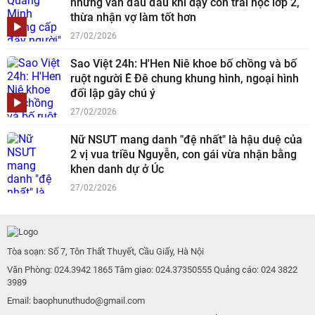
nhưng vẫn đau đầu khi dạy con trai học lớp 2,
thừa nhận vợ làm tốt hơn
27/02/2026
Sao Việt 24h: H'Hen Niê khoe bố chồng và bố
ruột người Ê Đê chung khung hình, ngoại hình
đối lập gây chú ý
27/02/2026
Nữ NSƯT mang danh "đệ nhất" là hậu duệ của
2 vị vua triều Nguyễn, con gái vừa nhận bằng
khen danh dự ở Úc
27/02/2026
Tòa soạn: Số 7, Tôn Thất Thuyết, Cầu Giấy, Hà Nội
Văn Phòng: 024.3942 1865 Tâm giao: 024.37350555 Quảng cáo: 024 3822
3989
Email: baophunuthudo@gmail.com