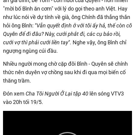
ăn gia đình, bé Tôm - con nuôi của Quyên - hồn nhiên
"mời bố Bình ăn cơm" với lý do gọi theo anh Việt. Hay
như lúc nói về dự tính về già, ông Chính đã thẳng thắn
hỏi ông Bình:
"Vẫn quyết định ở với tôi ấy hả, thế còn cô
Quyên để đi đâu? Này, cưới phắt đi, các cụ bảo rồi,
cưới vợ thì phải cưới liền tay".
Nghe vậy, ông Bình chỉ
ngượng ngùng cúi đầu.
Nhiều người mong chờ cặp đôi Bình - Quyên sẽ chính
thức nên duyên vợ chồng sau khi đi qua mọi biến cố
thăng trầm.
Đón xem
Cha Tôi Người Ở Lại tập 40
lên sóng VTV3
vào 20h tối 19/5.