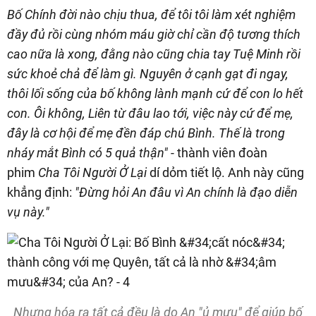
Bố Chính đời nào chịu thua, để tôi tôi làm xét nghiệm
đầy đủ rồi cùng nhóm máu giờ chỉ cần độ tương thích
cao nữa là xong, đằng nào cũng chia tay Tuệ Minh rồi
sức khoẻ chả để làm gì. Nguyên ở cạnh gạt đi ngay,
thôi lối sống của bố không lành mạnh cứ để con lo hết
con. Ôi không, Liên từ đâu lao tới, việc này cứ để mẹ,
đây là cơ hội để mẹ đền đáp chú Bình. Thế là trong
nháy mắt Bình có 5 quả thận"
- thành viên đoàn
phim
Cha Tôi Người Ở Lại
dí dỏm tiết lộ. Anh này cũng
khẳng định:
"Đừng hỏi An đâu vì An chính là đạo diễn
vụ này."
Nhưng hóa ra tất cả đều là do An "ủ mưu" để giúp bố