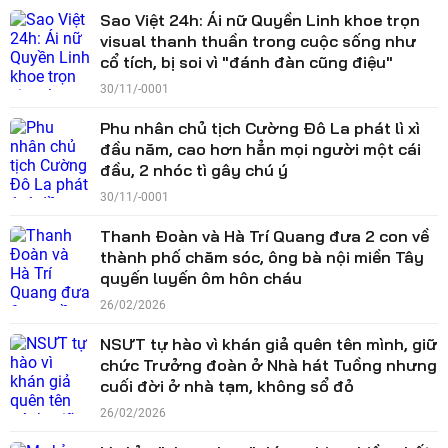
Sao Việt 24h: Ái nữ Quyền Linh khoe trọn
visual thanh thuần trong cuộc sống như
cổ tích, bị soi vì "đánh đàn cũng điệu"
30/11/-0001
Phu nhân chủ tịch Cường Đô La phát lì xì
đầu năm, cao hơn hẳn mọi người một cái
đầu, 2 nhóc tì gây chú ý
30/11/-0001
Thanh Đoàn và Hà Trí Quang đưa 2 con về
thành phố chăm sóc, ông bà nội miền Tây
quyến luyến ôm hôn cháu
26/02/2026
NSƯT tự hào vì khán giả quên tên mình, giữ
chức Trưởng đoàn ở Nhà hát Tuồng nhưng
cuối đời ở nhà tạm, không sổ đỏ
26/02/2026