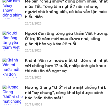
Mẹ bỉm "chạy show" đóng phim nhiều nhất
mùa Tết: Từng làm nghề 7 năm nhưng
người nhà không biết, có bầu vẫn lộn mèo
biểu diễn
26/02/2026
Người đàn ông từng yêu thầm Việt Hương:
Ở trọ 10 năm mới mua được nhà, sống
giản dị bên vợ kém 26 tuổi
25/02/2026
Khánh Vân rơi nước mắt khi đón sinh nhật
với chồng hơn 17 tuổi, nhiếp ảnh gia khoe
tài nấu ăn dỗ ngọt vợ
25/02/2026
Hương Giang "khổ" vì che mặt chồng thì bị
nói "sợ chung", công khai lại được cảnh
báo "cẩn thận mất"
30/11/-0001